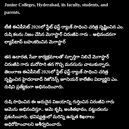
Junior Colleges, Hyderabad, its faculty, students, and
parents.
టీజీ ఈఏపీసెట్ 2026లో స్టేట్ ఫస్ట్ ర్యాంక్ సాధించి చరిత్ర సృష్టించిన ఎం.
రుషి కలను నిజం చేసిన మెగాస్టార్ చిరంజీవి గారు – అభినందనగా
ల్యాప్‌టాప్ బహుకరించిన మెగాస్టార్
తన ఉదారత, సేవా కార్యక్రమాలతో స్ఫూర్తిగా నిలిచే మెగాస్టార్
చిరంజీవి గారు మరోసారి తన గొప్ప మనసును చాటుకున్నారు.
తెలంగాణ ఈఏపీసెట్ 2026లో స్టేట్ ఫస్ట్ ర్యాంక్ సాధించి చరిత్ర
సృష్టించిన హైదరాబాద్ రెజోనెన్స్ జూనియర్ కాలేజీల విద్యార్థిని ఎం.
రుషిని ప్రత్యేకంగా అభినందించారు.
రుషి సాధించిన ఈ అరుదైన విజయాన్ని గుర్తించిన చిరంజీవి గారు
ఆమెను అభినందిస్తూ.. ఆమె కృషి, అంకితభావం, పట్టుదలను
ప్రశంసించారు. భవిష్యత్తులో మరిన్ని ఉన్నత శిఖరాలు
అధిరోహించాలని ఆశీర్వదించారు.