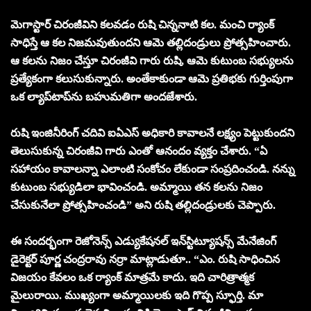
మెగాస్టార్ చిరంజీవిని కలవడం రుషి చిన్ననాటి కల. మంచి ర్యాంక్
సాధిస్తే ఆ కల నిజమవుతుందని ఆమె తల్లిదండ్రులు ప్రోత్సహించారు.
ఆ కలను నిజం చేస్తూ చిరంజీవి గారు రుషి, ఆమె కుటుంబ సభ్యులను
ప్రత్యేకంగా కలుసుకున్నారు. అంతేకాకుండా ఆమె ప్రతిభకు గుర్తింపుగా
ఒక ల్యాప్‌టాప్‌ను బహుమతిగా అందజేశారు.
రుషి ఇంజినీరింగ్ చదివి ఐఏఎస్ అధికారి కావాలనే లక్ష్యం పెట్టుకుందని
తెలుసుకున్న చిరంజీవి గారు ఎంతో ఆనందం వ్యక్తం చేశారు. “ఏ
సహాయం కావాలన్నా ఎలాంటి సంకోచం లేకుండా సంప్రదించండి. నన్ను
కుటుంబ సభ్యుడిలా భావించండి. అమ్మాయి తన కలను నిజం
చేసుకునేలా ప్రోత్సహించండి” అని రుషి తల్లిదండ్రులకు చెప్పారు.
ఈ సందర్భంగా రెజోనెన్స్ ఎడ్యుకేషనల్ ఇన్‌స్టిట్యూషన్స్ మేనేజింగ్
డైరెక్టర్ పూర్ణ చంద్రరావు నర్రా మాట్లాడుతూ.. “ఎం. రుషి సాధించిన
విజయం కేవలం ఒక ర్యాంక్ మాత్రమే కాదు. ఇది చారిత్రాత్మక
మైలురాయి. ముఖ్యంగా అమ్మాయిలకు ఇది గొప్ప స్ఫూర్తి. మా