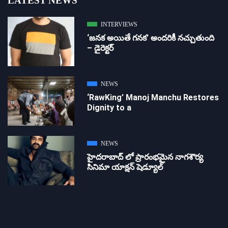
LATEST NEWS
INTERVIEWS
‘జ‌న‌క అయితే గ‌న‌క‌’ అందరికీ నచ్చుతుంది
– డైరెక్ట‌ర్
NEWS
‘RawKing’ Manoj Manchu Restores
Dignity to a
NEWS
హైదరాబాద్ లో ప్రారంభమైన నాగశౌర్య
సినిమా యాక్షన్ షెడ్యూల్