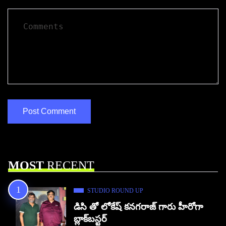
MOST
RECENT
STUDIO ROUND UP
డిసి తో లోకేష్ కనగరాజ్ గారు హీరోగా
బ్లాక్‌బస్టర్