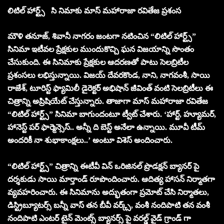
లిటిల్ హార్ట్స్ సి నిమాకు
మాస్ మహారాజా రవితేజ
ప్రశంస
మౌళి తనూజ్, శివానీ నాగరం జంటగా నటించిన “లిటిల్ హార్ట్స్”
సినిమా ఇటీవల ప్రేక్షకుల ముందుకొచ్చి ఘన విజయాన్ని సొంతం
చేసుకుంది. ఈ సినిమాకు ప్రేక్షకుల ఆదరణతో పాటు సెలబ్రిటీల
ప్రశంసలు లభిస్తున్నాయి. విజయ్ దేవరకొండ, నాని, నాగవంశీ, సాయి
రాజేశ్, టూరిస్ట్ ఫ్యామిలీ డైరెక్టర్ అభిషాన్ జీవింత్ వంటి సెలబ్రిటీలు ఈ
చిత్రాన్ని అప్రిషియేట్ చేస్తున్నారు. తాజాగా మాస్ మహారాజా రవితేజ
“లిటిల్ హార్ట్స్” సినిమా బాగుందంటూ ట్వీట్ చేశారు. ‘హార్ట్, హ్యూమర్,
హానెస్ట్ పర్ ఫార్మెన్సెస్.. అన్నీ ది బెస్ట్ అనేలా ఉన్నాయి. మూవీ టీమ్
అందరికీ నా శుభాకాంక్షలు..’ అంటూ విశెస్ అందించారు.
“లిటిల్ హార్ట్స్” చిత్రాన్ని ఈటీవీ విన్ ఒరిజినల్ ప్రొడక్షన్ బ్యానర్ పై
దర్శకుడు సాయి మార్తాండ్ రూపొందించారు. ఆదిత్య హాసన్ నిర్మాతగా
వ్యవహరించారు. ఈ సినిమాను అద్భుతంగా ప్రమోట్ చేసి నిర్మాతలు,
డిస్ట్రిబ్యూటర్స్ బన్నీ వాస్ తన బీవీ వర్క్స్, వంశీ నందిపాటి తన వంశీ
నందిపాటి ఎంటర్ టైన్ మెంట్స్ బ్యానర్స్ పై వరల్డ్ వైడ్ గ్రాండ్ గా