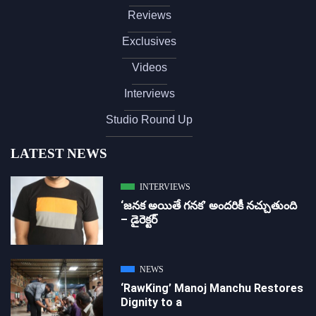
Reviews
Exclusives
Videos
Interviews
Studio Round Up
LATEST NEWS
INTERVIEWS
‘జ‌న‌క అయితే గ‌న‌క‌’ అందరికీ నచ్చుతుంది
– డైరెక్ట‌ర్
NEWS
‘RawKing’ Manoj Manchu Restores
Dignity to a