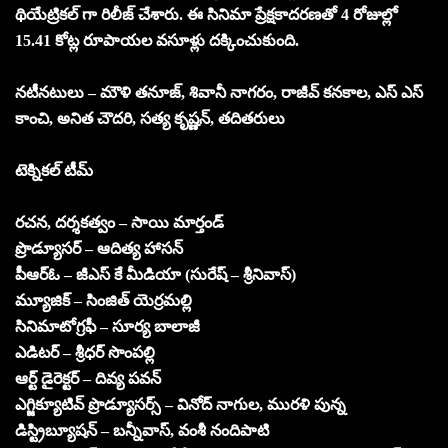
థియేట్రికల్ గా రిలీజ్ చేశారు. ఈ సినిమా ప్రేక్షకాదరణతో 4 రోజుల్లో
15.41 కోట్ల రూపాయల వసూళ్లు దక్కించుకుంది.
నటీనటులు – మౌళి తనూజ్, శివానీ నాగరం, రాజీవ్ కనకాల, ఎస్ ఎస్
కాంచి, అనిత చౌదరి, సత్య కృష్ణన్, తదితరులు
టెక్నికల్ టీమ్
రచన, దర్శకత్వం – సాయి మార్తండ్
ప్రొడ్యూసర్ – ఆదిత్య హాసన్
పీఆర్ఓ – జీఎస్ కే మీడియా (సురేష్ – శ్రీనివాస్)
మ్యూజిక్ – సింజిత్ యెర్రమల్లి
సినిమాటోగ్రఫీ – సూర్య బాలాజీ
ఎడిటర్ – శ్రీధర్ సొంపల్లి
ఆర్ట్ డైరెక్టర్ – దివ్య పవన్
ఎగ్జిక్యూటివ్ ప్రొడ్యూసర్స్ – వినోద్ నాగుల, మురళి పున్న
డిస్ట్రిబ్యూషన్ – బన్నీవాస్, వంశీ నందిపాటి