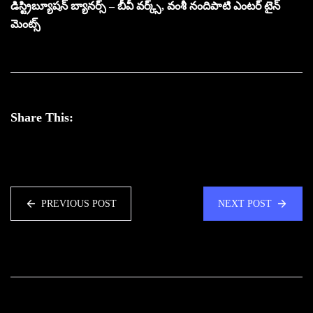
డిస్ట్రిబ్యూషన్ బ్యానర్స్ – బీవీ వర్క్స్, వంశీ నందిపాటి ఎంటర్ టైన్
మెంట్స్
Share This:
PREVIOUS POST
NEXT POST