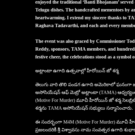
enjoyed the traditional ‘Banti Bhojanam’ served 
Telugu dishes. The handcrafted mementoes by arti
heartwarming. I extend my sincere thanks to 
Raghava Tadavarthi, and each and every membe
The event was also graced by Commissioner T
Reddy, sponsors, TAMA members, and hundreds o
festive cheer, the celebrations stood as a symbol 
అట్లాంటా ఉగాది ఉత్స‌వాల్లో హీరోయిన్ జో శ‌ర్మ
తెలుగు వారి తొలి పండగ ఉగాది అమెరికాలో ఘ‌నంగా జ‌రి
అసోసియేషన్ ఆఫ్ మెట్రో అట్లాంటా (TAMA) ఆధ్వర్యంలో 
(Motive For Murder) మూవీ హీరోయిన్ జో శ‌ర్మ సెలబ్రిటీ
శ‌ర్మ‌ను TAMA అసోసియేష‌న్ స‌భ్యులు స‌న్మానించారు.
ఈ సంద‌ర్భంగా M4M (Motive For Murder) మూవీ హీరోయిన
ప్ర‌జ‌లంద‌రికీ శ్రీ విశ్వావసు నామ సంవత్సర ఉగాది శు