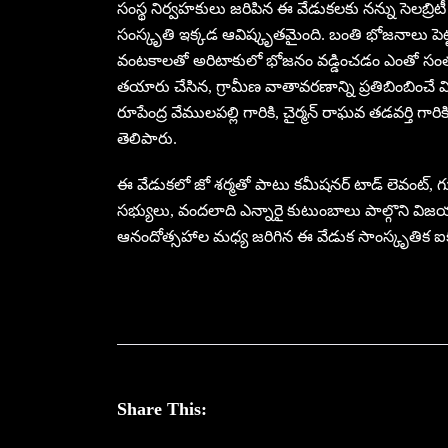
సంస్థ నిర్వ‌హ‌కులు జ‌రిపిన ఈ వేడుక‌ల‌కు న‌న్ను సెలబ్ర
సంస్కృతి ఇక్క‌డ ఆవిష్కృత‌మైంది. బంతి భోజ‌నాలు పెట
వంట‌కాల‌తో అరిటాకులో భోజ‌నం వడ్డించ‌డం ఎంతో సంతృప్తి
త‌యారు చేసిన‌, గ్రామీణ వాతావ‌ర‌ణాన్ని ప్ర‌తిబింబి
రూపేంద్ర వేముల‌ప‌ల్లి గారికి, చైర్మ‌న్ రాఘ‌వ త‌డ‌వ‌ర్తి గా
తెలిపారు.
ఈ వేడుక‌లో జో శ‌ర్మ‌తో పాటు క‌మీష‌న‌ర్ టాడ్ లెవంట్, గుడ
స‌భ్యులు, వంద‌లాది ఎన్నారై కుటుంబాలు పాల్గొని విజ
ఆనందోత్స‌హాల మ‌ధ్య జ‌రిగిన ఈ వేడుక సాంస్కృతిక ఐక్య
Share This: