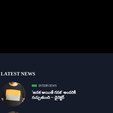
LATEST NEWS
INTERVIEWS
‘జ‌న‌క అయితే గ‌న‌క‌’ అందరికీ
నచ్చుతుంది – డైరెక్ట‌ర్