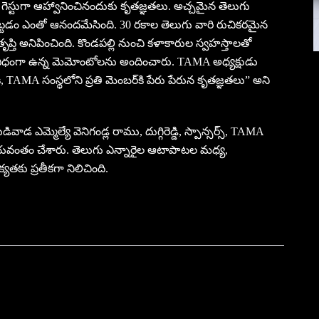
ిటీ గెస్టుగా ఆహ్వానించినందుకు కృతజ్ఞ‌త‌లు. అచ్చ‌మైన తెలుగు
్ట‌డం ఎంతో ఆనంద‌మేసింది. 30 ర‌కాల తెలుగు వారి రుచిక‌ర‌మైన
 అనిపించింది. కొండ‌ప‌ల్లి నుంచి క‌ళాకారుల స్వ‌హ‌స్తాల‌తో
ంచే విధంగా ఉన్న మెమోంటోల‌ను అందించారు. TAMA అధ్య‌క్షుడు
రికి, TAMA సంస్థ‌లోని ప్ర‌తి మెంబ‌ర్‌కి పేరు పేరున కృత‌జ్ఞ‌త‌లు” అని
ివాడ ఎమ్మెల్యే వెనిగండ్ల రాము, దుగ్గిరెడ్డి, స్పాన్స‌ర్స్, TAMA
‌య‌వంతం చేశారు. తెలుగు ఎన్నారైల ఆటాపాట‌ల మ‌ధ్య‌,
తకు ప్రతీకగా నిలిచింది.