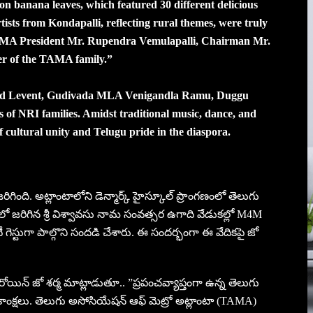
on banana leaves, which featured 30 different delicious
sts from Kondapalli, reflecting rural themes, were truly
TAMA President Mr. Rupendra Vemulapalli, Chairman Mr.
r of the TAMA family.”
odd Levent, Gudivada MLA Venigandla Ramu, Duggu
f NRI families. Amidst traditional music, dance, and
of cultural unity and Telugu pride in the diaspora.
గింది. అట్లాంటాలోని డెన్మార్క్ హైస్కూల్ ప్రాంగణంలో తెలుగు
జ‌రిగిన‌ శ్రీ విశ్వావసు నామ సంవత్సర ఉగాది వేడుక‌ల్లో M4M
 గెస్టుగా పాల్గొని సంద‌డి చేశారు. ఈ సంద‌ర్భంగా ఈ వేదిక‌పై జో
్ జో శ‌ర్మ మాట్లాడుతూ.. ”ప్ర‌పంచ‌వ్యాప్తంగా ఉన్న తెలుగు
భాకాంక్ష‌లు. తెలుగు అసోసియేషన్ ఆఫ్ మెట్రో అట్లాంటా (TAMA)