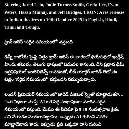
Starring Jared Leto, Jodie Turner-Smith, Greta Lee, Evan
Peters, Hasan Minhaj, and Jeff Bridges, TRON: Ares releases
in Indian theatres on 10th October 2025 in English, Hindi,
Tamil and Telugu.
ట్రాన్ ఆరెస్ ‘సరైన సమయంలో’ వస్తుంది
డిస్నీ రాబోయే సై-ఫై చిత్రం ట్రాన్: ఆరెస్ ఈ వారంలో థియేటర్లలో ఇంగ్లీష్,
హిందీ, తమిళం, తెలుగు భాషలలో విడుదల కానుంది. దీని ప్రధాన థీమ్
ఆర్టిఫిషియల్ ఇంటెలిజెన్స్ కావడంతో, లీడ్ యాక్టర్ జారెడ్ లెటో ఈ
చిత్రం ‘సరైన సమయంలో’ వస్తుందని నమ్ముతున్నారు.
లండన్ ప్రీమియర్ సమయంలో జారెడ్ డిజిటల్ స్పైతో మాట్లాడుతూ…
“ఒక విధంగా చూస్తే, AI ఒక పెద్ద సంభాషణగా మారిన సరైన
సమయంలో వస్తుంది. మేము ఈ సినిమా పై 9-10 సంవత్సరాల క్రితం
పని చేయడం మొదలుపెట్టాము. అప్పుడు AI గురించి ఎవరూ
మాట్లాడేవారు కాదు. ఇప్పుడు ప్రతి ఒక్కరూ దాని గురించి