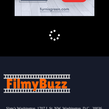
Slate’s Washington, 1707 L St. NW, Washington, D.C., 20036.