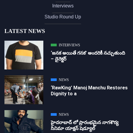
Interviews
Studio Round Up
LATEST NEWS
INTERVIEWS
‘జ‌న‌క అయితే గ‌న‌క‌’ అందరికీ నచ్చుతుంది
– డైరెక్ట‌ర్
NEWS
‘RawKing’ Manoj Manchu Restores
Dignity to a
NEWS
హైదరాబాద్ లో ప్రారంభమైన నాగశౌర్య
సినిమా యాక్షన్ షెడ్యూల్