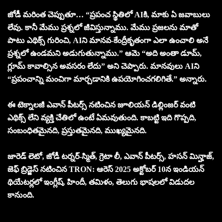
జోడీ మరింత చెప్పుతూ… “ప్రపంచ స్థితిలో AIకి, మాకు ఏ జవాబులు
లేవు. కానీ మేము ప్రశ్నలో జీవిస్తున్నాము. మేము ప్రజలను మాతో
పాటు ఎథిక్స్ గురించి, AIని మానవ-కేంద్రీకృతంగా ఎలా ఉంచాలి అనే
ప్రశ్నలో ఉండమని అడుగుతున్నాము.” ఆమె “అది అంతా డూమ్,
గ్లూమ్ కావాల్సిన అవసరం లేదు” అని చెప్పారు. మానవులు AIని
“ప్రపంచాన్ని మంచిగా మార్చడానికి ఉపయోగించగలిగితే.” అన్నారు.
ఈ టెక్నాలజీ ఎవాన్ పీటర్స్ నటించిన జూలియన్ డిల్లింజర్ వంటి
ఎథిక్స్ లేని వ్యక్తి చేతిలో ఉంటే ఏమవుతుంది. కాబట్టి ఇది గొప్పది,
సంబంధితమైనది, ప్రస్తుతమైనది, ముఖ్యమైనది.
జారెడ్ లెటో, జోడీ టర్నర్-స్మిత్, గ్రెటా లీ, ఎవాన్ పీటర్స్, హసన్ మిన్హాజ్,
జెఫ్ బ్రిడ్జెస్ నటించిన TRON: ఆరెస్ 2025 అక్టోబర్ 10న ఇండియన్
థియేటర్లలో ఇంగ్లీష్, హిందీ, తమిళం, తెలుగు భాషలలో విడుదల
కానుంది.