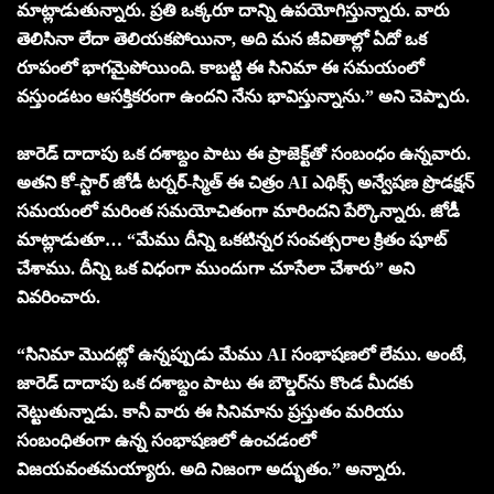
మాట్లాడుతున్నారు. ప్రతి ఒక్కరూ దాన్ని ఉపయోగిస్తున్నారు. వారు
తెలిసినా లేదా తెలియకపోయినా, అది మన జీవితాల్లో ఏదో ఒక
రూపంలో భాగమైపోయింది. కాబట్టి ఈ సినిమా ఈ సమయంలో
వస్తుండటం ఆసక్తికరంగా ఉందని నేను భావిస్తున్నాను.” అని చెప్పారు.
జారెడ్ దాదాపు ఒక దశాబ్దం పాటు ఈ ప్రాజెక్ట్‌తో సంబంధం ఉన్నవారు.
అతని కో-స్టార్ జోడీ టర్నర్-స్మిత్ ఈ చిత్రం AI ఎథిక్స్ అన్వేషణ ప్రొడక్షన్
సమయంలో మరింత సమయోచితంగా మారిందని పేర్కొన్నారు. జోడీ
మాట్లాడుతూ… “మేము దీన్ని ఒకటిన్నర సంవత్సరాల క్రితం షూట్
చేశాము. దీన్ని ఒక విధంగా ముందుగా చూసేలా చేశారు” అని
వివరించారు.
“సినిమా మొదట్లో ఉన్నప్పుడు మేము AI సంభాషణలో లేము. అంటే,
జారెడ్ దాదాపు ఒక దశాబ్దం పాటు ఈ బౌల్డర్‌ను కొండ మీదకు
నెట్టుతున్నాడు. కానీ వారు ఈ సినిమాను ప్రస్తుతం మరియు
సంబంధితంగా ఉన్న సంభాషణలో ఉంచడంలో
విజయవంతమయ్యారు. అది నిజంగా అద్భుతం.” అన్నారు.