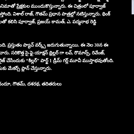
” సినిమాతో ప్రేక్షకుల ముందుకొస్తున్నారు. ఈ చిత్రంలో పూర్వాజ్
ంది. విశాల్ రాజ్, గౌతమ్ ప్రధాన పాత్రల్లో నటిస్తున్నారు. థింక్
లతో కలిసి పూర్వాజ్, ప్రజయ్ కామత్, ఎ. పద్మనాభ రెడ్డి
ేసుకుంది. ప్రస్తుతం ప్యాచ్ వర్క్స్ జరుగుతున్నాయి. ఈ నెల 30న ఈ
చారు. సరికొత్త సై-ఫై యాక్షన్ థ్రిల్లర్ గా లవ్, రొమాన్స్, రివేంజ్,
్మరైజ్ చేసేందుకు “కిల్లర్” పార్ట్ 1 డ్రీమ్ గర్ల్ మూవీ ముస్తాభవుతోంది.
ు మేకర్స్ ప్లాన్ చేస్తున్నారు.
్, చందూ, గౌతమ్, దశరథ, తదితరులు