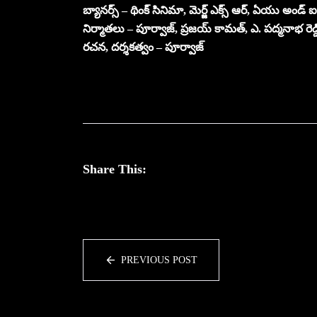
బ్యానర్స్ – థింక్ సినిమా, మెర్జ్ ఎక్స్ ఆర్, ఏయు అండ్ ఐ
నిర్మాతలు – పూర్వాజ్, ప్రజయ్ కామత్, ఎ. పద్మనాభ రెడ్డ
రచన, దర్శకత్వం – పూర్వాజ్
Share This:
PREVIOUS POST