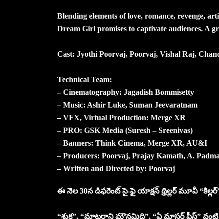
Blending elements of love, romance, revenge, artific
Dream Girl promises to captivate audiences. A gra
Cast: Jyothi Poorvaj, Poorvaj, Vishal Raj, Ch
Technical Team:
– Cinematography: Jagadish Bommisetty
– Music: Ashir Luke, Suman Jeevaratnam
– VFX, Virtual Production: Merge XR
– PRO: GSK Media (Suresh – Sreenivas)
– Banners: Think Cinema, Merge XR, AU&I
– Producers: Poorvaj, Prajay Kamath, A. Pad
– Written and Directed by: Poorvaj
ఈ నెల 30న డిఫరెంట్ సై-ఫై యాక్షన్ థ్రిల్లర్ మూవీ “కిల్లర్” గ
“శుక్ర”, “మాటరాని మౌనమిది”, “ఏ మాస్టర్ పీస్” వంట