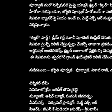
పూర్వాజ్ మరో సెన్సేషనల్ సై-ఫై యాక్షన్ థ్రిల్లర్ “కిల్లర్
హీరోగా నటిస్తుండగా, జ్యోతి పూర్వజ్ హీరోయిన్ గా నటిస్తో
సినిమా బ్యానర్ పై ఏయు అండ్ ఐ, మెర్జ్ ఎక్స్ ఆర్ సంస్థ
నిర్మిస్తున్నారు.
“కిల్లర్” పార్ట్ 1 డ్రీమ్ గర్ల్ మూవీ షూటింగ్ కంప్లీట్ చ
సినిమా గ్లింప్స్ రిలీజ్ చేస్తున్నట్లు మేకర్స్ తాజాగా ప్రకటిం
ఆర్టిఫిషల్ ఇంటెలిజెన్స్, థ్రిల్లర్ అంశాలతో ప్రేక్షకుల్ని మెస
ఈ సినిమాను త్వరలోనే గ్రాండ్ థియేట్రికల్ రిలీజ్ చేసేందుక
నటీనటులు – జ్యోతి పూర్వజ్, పూర్వాజ్, విశాల్ రాజ
టెక్నికల్ టీమ్
సినిమాటోగ్రఫీ: జగదీశ్ బొమ్మిశెట్టి
మ్యూజిక్: అషీర్ ల్యూక్, సుమన్ జీవరత్నం
వీఎఫ్ఎక్స్ – వర్చువల్ ప్రొడక్షన్: మెర్జ్ ఎక్స్ ఆర్
పీఆర్ఓ: జీఎస్ కే మీడియా (సురేష్ – శ్రీనివాస్)