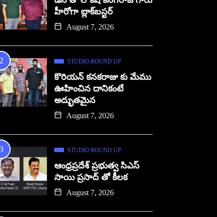
డిసి తో లోకేష్ కనగరాజ్ గారు
హీరోగా బ్లాక్‌బస్టర్
August 7, 2026
STUDIO ROUND UP
కొరియన్ కనకరాజు కు మేము
ఊహించిన దానికంటే
అద్భుతమైన
August 7, 2026
STUDIO ROUND UP
ఆంధ్రప్రదేశ్ ప్రభుత్వ సిఎస్
సాయి ప్రసాద్ తో కీలక
August 7, 2026