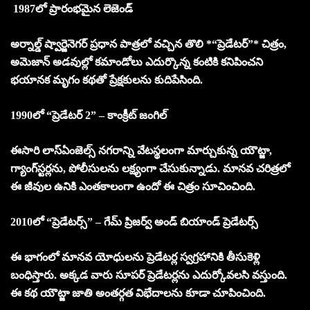
1987లో ప్రారంభమైన లెజెండ్‌
అర్నాల్డ్‌ ష్వార్జెనెగర్‌ ప్రధాన పాత్రలో వచ్చిన తొలి *“ప్రెడేటర్”* చిత్రం,
అమెజాన్‌ అడవుల్లో కమాండోలు ఎదుర్కొన్న కంటికి కనిపించని
భయానక మృగం కథతో ప్రేక్షకులను కుదిపేసింది.
1990లో “ప్రెడేటర్ 2” – కాంక్రీట్ జంగిల్
ఈసారి లాస్‌ఏంజెల్స్‌ నగరాన్ని వేటస్థలంగా మార్చుకున్న యౌట్జా,
గ్యాంగ్‌స్టర్లను, పోలీసులను లక్ష్యంగా చేసుకున్నాడు. మానవ చరిత్రలో
ఈ జీవుల ఉనికి ఎంతకాలంగా ఉందో ఈ చిత్రం సూచించింది.
2010లో “ప్రెడేటర్స్” – గేమ్ ప్రిజర్వ్ అండ్ బియాండ్ ప్రెడేటర్స్
ఈ భాగంలో మానవ యోధులను ప్రెడేటర్ల స్వగ్రహానికి తీసుకెళ్లి
బంధిస్తారు. అక్కడ వారు సూపర్‌ ప్రెడేటర్లను ఎదుర్కోవలసి వస్తుంది.
ఈ కథ యౌట్జా జాతి అంతర్గత విభేదాలను కూడా చూపించింది.