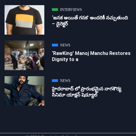
INTERVIEWS
‘జ‌న‌క అయితే గ‌న‌క‌’ అందరికీ నచ్చుతుంది
– డైరెక్ట‌ర్
NEWS
‘RawKing’ Manoj Manchu Restores
Dignity to a
NEWS
హైదరాబాద్ లో ప్రారంభమైన నాగశౌర్య
సినిమా యాక్షన్ షెడ్యూల్