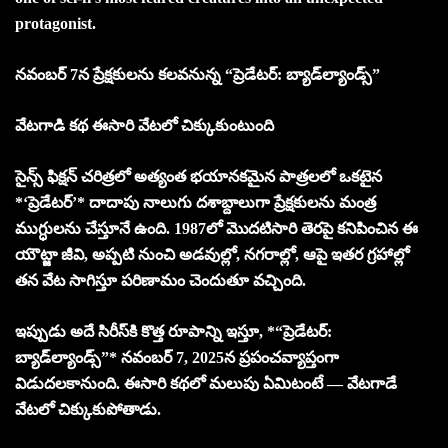
protagonist.
నవంబర్ 7న ప్రేక్షకులను కలవనున్న “ప్రెడేటర్: బ్యాడ్‌ల్యాండ్స్”
వేటగాడి కథ ఈసారి వేటలో చిక్కుకుంటుంది
సైన్స్‌ ఫిక్షన్‌ చరిత్రలో అత్యంత భయానకమైన పాత్రలలో ఒకటైన
*‘ప్రెడేటర్’* దాదాపు నాలుగు దశాబ్దాలుగా ప్రేక్షకులను మంత్ర
ముగ్ధులను చేస్తూనే ఉంది. 1987లో మొదటిసారి తెరపై కనిపించిన ఈ
యౌట్జా జీవి, అప్పటి నుంచి అడవుల్లో, నగరాల్లో, ఆపై ఇతర గ్రహాల్లో
తన వేట సాగిస్తూ పరిణామం చెందుతూ వచ్చింది.
ఇప్పుడు అదే సిరీస్‌కి కొత్త రూపాన్ని ఇస్తూ, *“ప్రెడేటర్:
బ్యాడ్‌ల్యాండ్స్”* నవంబర్‌ 7, 2025న ప్రపంచవ్యాప్తంగా
విడుదలకానుంది. ఈసారి కథలో మలుపు ఏమిటంటే — వేటగాడే
వేటలో చిక్కుకుపోతాడు.