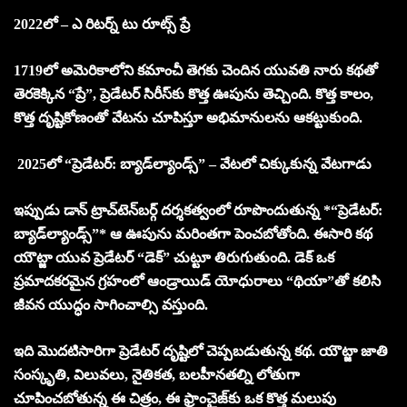
2022లో – ఎ రిటర్న్ టు రూట్స్ ప్రే
1719లో అమెరికాలోని కమాంచీ తెగకు చెందిన యువతి నారు కథతో
తెరకెక్కిన “ప్రే”, ప్రెడేటర్‌ సిరీస్‌కు కొత్త ఊపును తెచ్చింది. కొత్త కాలం,
కొత్త దృష్టికోణంతో వేటను చూపిస్తూ అభిమానులను ఆకట్టుకుంది.
2025లో “ప్రెడేటర్: బ్యాడ్‌ల్యాండ్స్” – వేటలో చిక్కుకున్న వేటగాడు
ఇప్పుడు డాన్‌ ట్రాచ్‌టెన్‌బర్గ్‌ దర్శకత్వంలో రూపొందుతున్న *“ప్రెడేటర్:
బ్యాడ్‌ల్యాండ్స్”* ఆ ఊపును మరింతగా పెంచబోతోంది. ఈసారి కథ
యౌట్జా యువ ప్రెడేటర్‌ “డెక్” చుట్టూ తిరుగుతుంది. డెక్‌ ఒక
ప్రమాదకరమైన గ్రహంలో ఆండ్రాయిడ్‌ యోధురాలు “థియా”తో కలిసి
జీవన యుద్ధం సాగించాల్సి వస్తుంది.
ఇది మొదటిసారిగా ప్రెడేటర్‌ దృష్టిలో చెప్పబడుతున్న కథ. యౌట్జా జాతి
సంస్కృతి, విలువలు, నైతికత, బలహీనతల్ని లోతుగా
చూపించబోతున్న ఈ చిత్రం, ఈ ఫ్రాంచైజ్‌కు ఒక కొత్త మలుపు