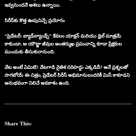
ఇవ్వనుందనే ఆశలు ఉన్నాయి.
సిరీస్‌కు కొత్త ఊపునిచ్చే ప్రయోగం
“ప్రెడేటర్: బ్యాడ్‌ల్యాండ్స్” కేవలం యాక్షన్‌ మరియు థ్రిల్‌ మాత్రమే
కాకుండా, ఆ యౌట్జా జీవుల అంతర్ముఖ ప్రపంచాన్ని కూడా ప్రేక్షకుల
ముందుకు తీసుకురానుంది.
వేట అంటే ఏమిటి? వేటగాడి నైతిక సరిహద్దు ఎక్కడిదీ? అనే ప్రశ్నలతో
సాగబోయే ఈ చిత్రం, ప్రెడేటర్‌ సిరీస్‌ అభిమానులందరికీ మిస్‌ కాకూడని
అనుభవంగా నిలిచే అవకాశం ఉంది.
Share This: