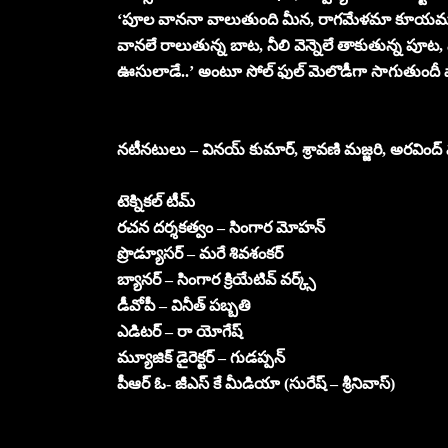
‘పూల వాననా వాలుతుంది మీన, రాగమేళమా కూయమంద
వానలే రాలుతున్న బాట, నీలి వెన్నెలే తాకుతున్న పూ
ఊసులాడే..’ అంటూ సోల్ ఫుల్ మెలొడీగా సాగుతుందీ 
నటీనటులు – వినయ్ కుమార్, శ్రావణి మజ్జరి, అరవింద
టెక్నికల్ టీమ్
రచన దర్శకత్వం – సింగార మోహన్
ప్రొడ్యూసర్ – మరే శివశంకర్
బ్యానర్ – సింగార క్రియేటివ్ వర్క్స్
డీవోపీ – వినీత్ పబ్బతి
ఎడిటర్ – రా యోగేష్
మ్యూజిక్ డైరెక్టర్ – గుడప్పన్
పీఆర్ ఓ- జీఎస్ కే మీడియా (సురేష్ – శ్రీనివాస్)