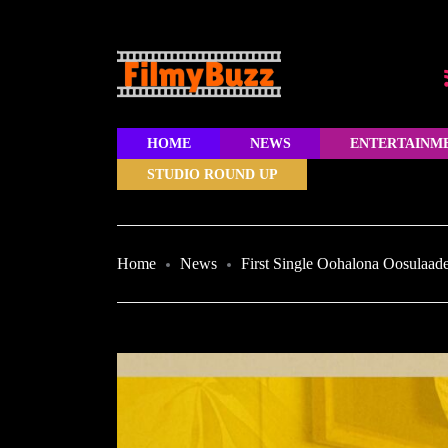
HOME
NEWS
ENTERTAINM
STUDIO ROUND UP
Home
News
First Single Oohalona Oosulaa