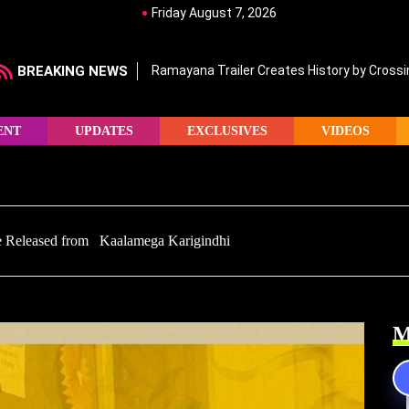
Friday August 7, 2026
BREAKING NEWS
Ramayana Trailer Creates History by Crossin
ENT
UPDATES
EXCLUSIVES
VIDEOS
de Released from Kaalamega Karigindhi
M