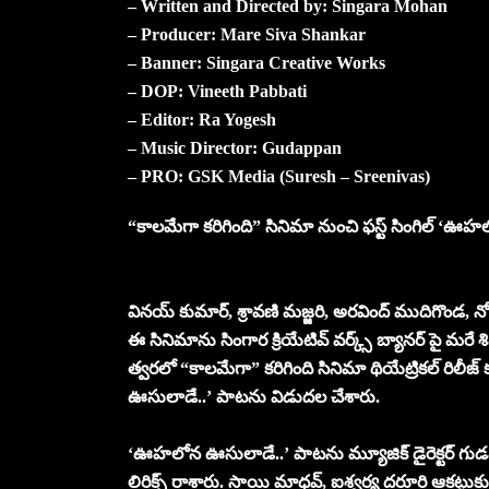
– Written and Directed by: Singara Mohan
– Producer: Mare Siva Shankar
– Banner: Singara Creative Works
– DOP: Vineeth Pabbati
– Editor: Ra Yogesh
– Music Director: Gudappan
– PRO: GSK Media (Suresh – Sreenivas)
“కాలమేగా కరిగింది” సినిమా నుంచి ఫస్ట్ సింగిల్ ‘
వినయ్ కుమార్, శ్రావణి మజ్జరి, అరవింద్ ముదిగొండ, నోమ
ఈ సినిమాను సింగార క్రియేటివ్ వర్క్స్ బ్యానర్ పై మరే శ
త్వరలో “కాలమేగా” కరిగింది సినిమా థియేట్రికల్ రిల
ఊసులాడే..’ పాటను విడుదల చేశారు.
‘ఊహలోన ఊసులాడే..’ పాటను మ్యూజిక్ డైరెక్టర్ గుడప
లిరిక్స్ రాశారు. సాయి మాధవ్, ఐశ్వర్య దరూరి ఆకట