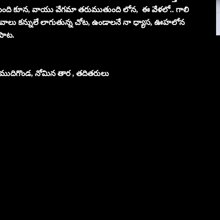
ి కూన, వాయు వేగమా తరుముతుంది లోన, ఈ వేళలో.. గాలి
ట, వాలు కన్నులే లాగుతున్న చోట, ఉండాలనే నా ధ్యాస, ఊహలోన
పాట.
్ ముదిగొండ, నోమిన తార , తదితరులు