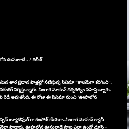
ఊహలోన ఊసులాడే…’ రిలీజ్
ిన తార ప్రధాన పాత్రల్లో నటిస్తున్న సినిమా “కాలమేగా కరిగింది”.
ివశంకర్ నిర్మిస్తున్నారు. సింగార మోహన్ దర్శకత్వం వహిస్తున్నారు.
ీజ్ కు రెడీ అవుతోంది. ఈ రోజు ఈ సినిమా నుంచి ‘ఊహలోన
్పన్ బ్యూటిఫుల్ గా కంపోజ్ చేయగా..సింగార మోహన్ క్యాచీ
్టుకునేలా పాడారు. ఊహలోన ఊసులాడే పాట ఎలా ఉందో చూస్తే –