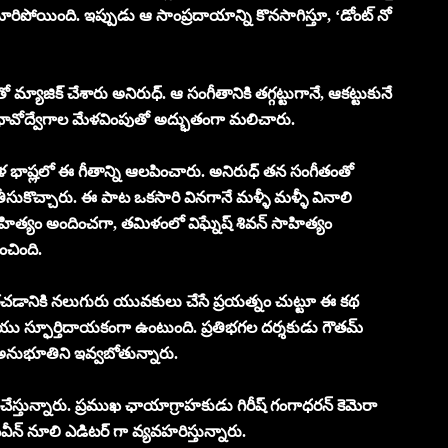
ిపోయింది. ఇప్పుడు ఆ సాంప్రదాయాన్ని కొనసాగిస్తూ, ‘డోంట్ నో
్ తో మ్యాజిక్ చేశారు అనిరుధ్. ఆ సంగీతానికి తగ్గట్టుగానే, ఆకట్టుకునే
మ, భావోద్వేగాల మేళవింపుతో అద్భుతంగా మలిచారు.
మిళ భాష్లలో ఈ గీతాన్ని ఆలపించారు. అనిరుధ్ తన సంగీతంతో
ుకొచ్చారు. ఈ పాట ఒకసారి వినగానే మళ్ళీ మళ్ళీ వినాలి
సాహిత్యం అందించగా, తమిళంలో విఘ్నేష్ శివన్ సాహిత్యం
చింది.
చడానికి నలుగురు యువకులు చేసే ప్రయత్నం చుట్టూ ఈ కథ
యు స్ఫూర్తిదాయకంగా ఉంటుంది. ప్రతిభగల దర్శకుడు గౌతమ్
త్త అనుభూతిని ఇవ్వబోతున్నారు.
ిచేస్తున్నారు. ప్రముఖ ఛాయాగ్రాహకుడు గిరీష్ గంగాధరన్ కెమెరా
వీన్ నూలి ఎడిటర్ గా వ్యవహరిస్తున్నారు.