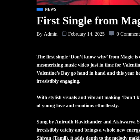
NEWS
First Single from Ma
By
Admin
February 14, 2025
0 Comment
The first single ‘Don’t know why’ from Magic is 
mesmerizing music video just in time for Valentin
Valentine’s Day go hand in hand and this year he 
irresistibly engaging.
With stylish visuals and vibrant making ‘Don’t k
of young love and emotions effortlessly.
Sung by Anirudh Ravichander and Aishwarya Sur
irresistibly catchy and brings a whole new ener
Shivan (Tamil), it adds depth to the melody makin