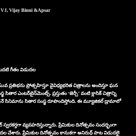
 VJ, Vijay Binni &Apsar
 మొదటి గీతం విడుదల
వ ప్రతిభను ప్రోత్సహిస్తూ వైవిధ్యభరిత చిత్రాలను అందిస్తూ ఘన
 ఎంటర్‌టైన్‌మెంట్స్. ప్రస్తుతం ‘జెర్సీ’ వంటి క్లాసిక్ చిత్రాన్ని
అనే సినిమాను సితార సంస్థ రూపొందిస్తోంది. ఈ మ్యూజికల్ డ్రామాలో
్ స్వరకర్తగా వ్యవహరిస్తున్నారు. ప్రేమికుల దినోత్సవం సందర్భంగా
డుదల చేశారు. ప్రేమికుల దినోత్సవం కానుకగా అనిరుధ్ పాట విడుదలై