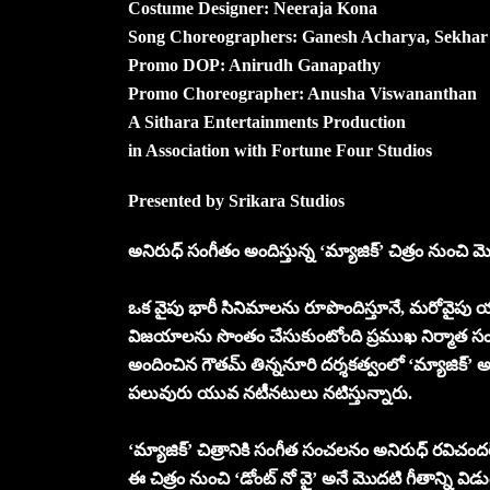
Costume Designer: Neeraja Kona
Song Choreographers: Ganesh Acharya, Sekhar
Promo DOP: Anirudh Ganapathy
Promo Choreographer: Anusha Viswananthan
A Sithara Entertainments Production
in Association with Fortune Four Studios
Presented by Srikara Studios
అనిరుధ్ సంగీతం అందిస్తున్న ‘మ్యాజిక్’ చిత్రం నుంచి
ఒక వైపు భారీ సినిమాలను రూపొందిస్తూనే, మరోవైపు యు
విజయాలను సొంతం చేసుకుంటోంది ప్రముఖ నిర్మాత సంస్థ సితార
అందించిన గౌతమ్ తిన్ననూరి దర్శకత్వంలో ‘మ్యాజిక్‌’ 
పలువురు యువ నటీనటులు నటిస్తున్నారు.
‘మ్యాజిక్‌’ చిత్రానికి సంగీత సంచలనం అనిరుధ్ రవిచందర
ఈ చిత్రం నుంచి ‘డోంట్ నో వై’ అనే మొదటి గీతాన్ని వి