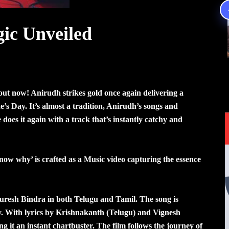
gic Unveiled
out now! Anirudh strikes gold once again delivering a
e’s Day. It’s almost a tradition, Anirudh’s songs and
does it again with a track that’s instantly catchy and
now why’ is crafted as a Music video capturing the essence
esh Bindra in both Telugu and Tamil. The song is
gy. With lyrics by Krishnakanth (Telugu) and Vignesh
g it an instant chartbuster. The film follows the journey of