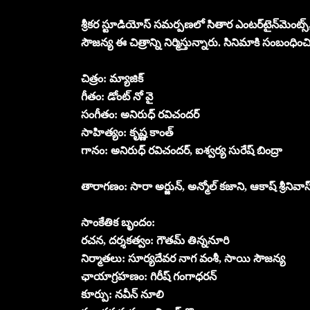
శ్రీకర స్టూడియోస్ సమర్పణలో సితార ఎంటర్‌టైన్‌మెంట్
సౌజన్య ఈ చిత్రాన్ని నిర్మిస్తున్నారు. సినిమాకి సంబంధి
చిత్రం: మ్యాజిక్
గీతం: డోంట్ నో వై
సంగీతం: అనిరుధ్ రవిచందర్
సాహిత్యం: కృష్ణ కాంత్
గానం: అనిరుధ్ రవిచందర్, ఐశ్వర్య సురేష్ బింద్రా
తారాగణం: సారా అర్జున్, అన్మోల్ కజాని, ఆకాష్ శ్రీనివాస్,
సాంకేతిక బృందం:
రచన, దర్శకత్వం: గౌతమ్ తిన్ననూరి
నిర్మాతలు: సూర్యదేవర నాగ వంశీ, సాయి సౌజన్య
ఛాయాగ్రహణం: గిరీష్ గంగాధరన్
కూర్పు: నవీన్ నూలి