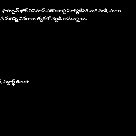
స్, ఫార్చూన్ ఫోర్ సినిమాస్ పతాకాలపై సూర్యదేవర నాగ వంశీ, సాయి
ంచిన మరిన్ని వివరాలు త్వరలో వెల్లడి కానున్నాయి.
 సిద్దార్థ్ తణుకు