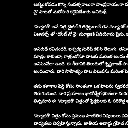
ఆకట్టుకోవడం కొన్ని సంవత్సరాలుగా సాంప్రదాయంగా మార
వై’ పాటతో మరోసారి కట్టిపడేశారు అనిరుధ్.
‘మ్యాజిక్‌’ అనే చిత్ర టైటిల్ కి తగ్గట్టుగానే తన మ్యూజిక
విజువల్స్ తో ‘డోంట్ నో వై’ మ్యూజిక్ వీడియోను ప్రే
అనిరుధ్ రవిచందర్, ఐశ్వర్య సురేష్ కలిసి తెలుగు, త
మాత్రం కాకుండా, గాత్రంతోనూ పాటకు మరింత అందం తీస
అనిపించేలా ఉంది. ఈ గీతానికి తెలుగులో కృష్ణకాంత్ 
అందించారు. వారి సాహిత్యం పాట విలువను మరింత పెం
తమ కళాశాల ఫెస్ట్ కోసం సొంతంగా ఒక పాటను స్వరపర
తిరుగుతుంది. వారి ప్రయాణం భావోద్వేగభరితంగా మరి
తిన్ననూరి ఈ ‘మ్యాజిక్’ చిత్రంతో ప్రేక్షకులకు ఓ సరికొ
‘మ్యాజిక్’ చిత్రం కోసం ప్రముఖ సాంకేతిక నిపుణులు పన
బాధ్యతలు నిర్వహిస్తున్నారు. జాతీయ అవార్డు గ్రహీత న