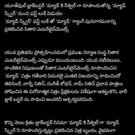
యూత్‌ఫుల్ బ్లాక్‌బస్టర్ ‘మ్యాడ్’కి సీక్వెల్‌ గా రూపొందుతోన్న ‘మ్యాడ్
స్క్వేర్’ నుంచి ఫస్ట్ లుక్ విడుదల
‘మ్యాడ్ స్క్వేర్’ ఫస్ట్ లుక్ తో ‘మ్యాడ్’ గ్యాంగ్ పునరాగమనాన్ని
ప్రకటించిన సితార ఎంటర్‌టైన్‌మెంట్స్
యువ ప్రతిభను ప్రోత్సహించడంలో ప్రముఖ నిర్మాణ సంస్థ సితార
ఎంటర్‌టైన్‌మెంట్స్ ఎప్పుడూ ముందుంటుంది. యువ నటీనటులు,
సాంకేతిక నిపుణులతో సితార ఎంటర్‌టైన్‌మెంట్స్ రూపొందించిన
‘మ్యాడ్’ చిత్రం గతేడాది విడుదలై ఎంతటి విజయాన్ని సాధించిందో
తెలిసిందే. నార్నే నితిన్, సంగీత్ శోభన్, రామ్ నితిన్ ప్రధాన పాత్రలు
పోషించిన ఈ వినోదాత్మక చిత్రం ప్రేక్షకులను విశేషంగా ఆకట్టుకొని, భారీ
బ్లాక్ బస్టర్ ను సాధించి అందరినీ ఆశ్చర్యపరిచింది.
కొన్ని నెలల క్రితం బ్లాక్‌బస్టర్‌ సినిమా ‘మ్యాడ్’కి సీక్వెల్ గా ‘మ్యాడ్
స్క్వేర్‌’ని రూపొందిస్తున్నట్లు ప్రకటించిన చిత్ర బృందం, వైభవంగా