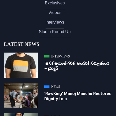
Exclusives
Videos
Interviews
Studio Round Up
LATEST NEWS
INTERVIEWS
‘జ‌న‌క అయితే గ‌న‌క‌’ అందరికీ నచ్చుతుంది
– డైరెక్ట‌ర్
NEWS
‘RawKing’ Manoj Manchu Restores
Dignity to a