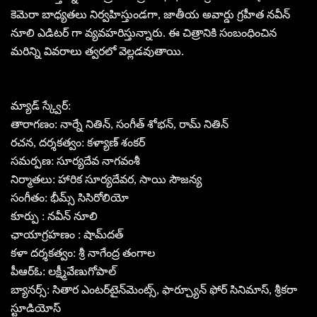
కెమెరా బాధ్యతలు నిర్వహిస్తుండగా, జాతీయ అవార్డు గ్రహీత నవీన్
నూలి ఎడిటర్ గా వ్యవహరిస్తున్నారు. ఈ చిత్రానికి సంబంధించిన
మరిన్ని వివరాలు త్వరలో వెల్లడవుతాయి.
మ్యాడ్ స్క్వేర్:
తారాగణం: నార్నే నితిన్, సంగీత్ శోభన్, రామ్ నితిన్
రచన, దర్శకత్వం: కళ్యాణ్ శంకర్
సమర్పణ: సూర్యదేవ నాగవంశీ
నిర్మాతలు: హారిక సూర్యదేవర, సాయి సౌజన్య
సంగీతం: భీమ్స్ సిసిరోలియో
కూర్పు : నవీన్ నూలి
ఛాయాగ్రహణం : షామ్‌దత్
కళా దర్శకత్వం: శ్రీ నాగేంద్ర తంగాల
పీఆర్ఓ: లక్ష్మీవేణుగోపాల్
బ్యానర్స్: సితార ఎంటర్‌టైన్‌మెంట్స్, ఫార్చ్యూన్ ఫోర్ సినిమాస్‌, శ్రీకరా
స్టూడియోస్‌