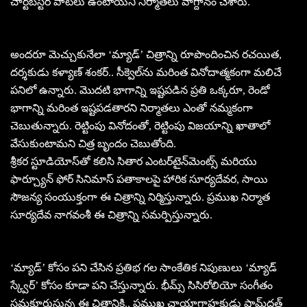
చార్ట్‌బస్టర్ పాటలు ఉంటాయని నిర్మాతలు వాగ్దానం చేశారు.
అందరూ మెచ్చుకునేలా ‘మ్యాడ్’ చిత్రాన్ని రూపొందించిన రచయిత,
దర్శకుడు కళ్యాణ్ శంకర్.. సీక్వెల్‌ను మరింత వినోదాత్మకంగా మలిచే
పనిలో ఉన్నారు. మొదటి భాగాన్ని ఇష్టపడిన ప్రతి ఒక్కరూ, రెండో
భాగాన్ని మరింత ఇష్టపడతారని నిర్మాతలు ఎంతో నమ్మకంగా
చెబుతున్నారు. రెట్టింపు వినోదంతో, రెట్టింపు విజయాన్ని ఖాతాలో
వేసుకుంటామని చిత్ర బృందం చెబుతోంది.
శ్రీకర స్టూడియోస్‌తో కలిసి సితార ఎంటర్‌టైన్‌మెంట్స్ మరియు
ఫార్చ్యూన్ ఫోర్ సినిమాస్‌ పతాకాలపై హారిక సూర్యదేవర, సాయి
సౌజన్య సంయుక్తంగా ఈ చిత్రాన్ని నిర్మిస్తున్నారు. ప్రముఖ నిర్మాత
సూర్యదేవ నాగవంశీ ఈ చిత్రాన్ని సమర్పిస్తున్నారు.
‘మ్యాడ్’ కోసం పని చేసిన ప్రతిభ గల సాంకేతిక నిపుణులు ‘మ్యాడ్
స్క్వేర్’ కోసం కూడా పని చేస్తున్నారు. భీమ్స్ సిసిరోలియో సంగీతం
సమకూరుస్తున్న ఈ చిత్రానికి.. ప్రముఖ ఛాయాగ్రాహకుడు షామ్‌దత్