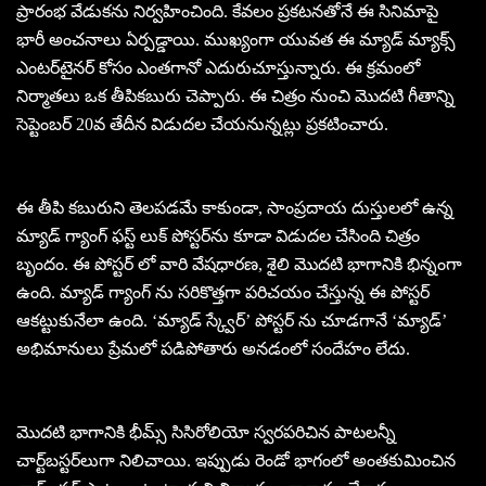
ప్రారంభ వేడుకను నిర్వహించింది. కేవలం ప్రకటనతోనే ఈ సినిమాపై
భారీ అంచనాలు ఏర్పడ్డాయి. ముఖ్యంగా యువత ఈ మ్యాడ్ మ్యాక్స్
ఎంటర్‌టైనర్ కోసం ఎంతగానో ఎదురుచూస్తున్నారు. ఈ క్రమంలో
నిర్మాతలు ఒక తీపికబురు చెప్పారు. ఈ చిత్రం నుంచి మొదటి గీతాన్ని
సెప్టెంబర్ 20వ తేదీన విడుదల చేయనున్నట్లు ప్రకటించారు.
ఈ తీపి కబురుని తెలపడమే కాకుండా, సాంప్రదాయ దుస్తులలో ఉన్న
మ్యాడ్ గ్యాంగ్ ఫస్ట్ లుక్ పోస్టర్‌ను కూడా విడుదల చేసింది చిత్రం
బృందం. ఈ పోస్టర్ లో వారి వేషధారణ, శైలి మొదటి భాగానికి భిన్నంగా
ఉంది. మ్యాడ్ గ్యాంగ్ ను సరికొత్తగా పరిచయం చేస్తున్న ఈ పోస్టర్
ఆకట్టుకునేలా ఉంది. ‘మ్యాడ్ స్క్వేర్‌’ పోస్టర్ ను చూడగానే ‘మ్యాడ్’
అభిమానులు ప్రేమలో పడిపోతారు అనడంలో సందేహం లేదు.
మొదటి భాగానికి భీమ్స్ సిసిరోలియో స్వరపరిచిన పాటలన్నీ
చార్ట్‌బస్టర్‌లుగా నిలిచాయి. ఇప్పుడు రెండో భాగంలో అంతకుమించిన