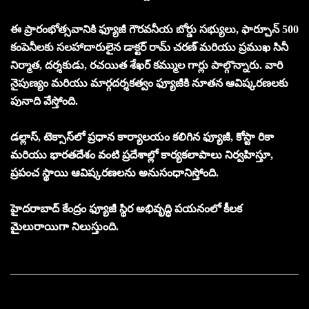
ఈ ప్రారంభోత్సవానికి ఫ్యూజీ గౌరవనీయ బోర్డు సభ్యులు, ఫార్చూన్ 500
కంపెనీలకు సలహాదారులైన డాక్టర్ రామ్ చరణ్ మరియు ప్రముఖ సినీ
నిర్మాత, దర్శకుడు, రచయిత శేఖర్ కమ్ముల గార్లు పాల్గొన్నారు. వారి
నైపుణ్యం మరియు మార్గదర్శకత్వం ఫ్యూజీకి నూతన ఆవిష్కరణలకు
పునాది వేస్తోంది.
డల్లాస్, టెక్సాస్‌లో ప్రధాన కార్యాలయం కలిగిన ఫ్యూజీ, కోస్టా రికా
మరియు భారతదేశం వంటి ప్రదేశాల్లో కార్యకలాపాలు నిర్వహిస్తూ,
ప్రపంచ స్థాయి ఆవిష్కరణలను అనుసంధానిస్తోంది.
హైదరాబాద్ కేంద్రం ఫ్యూజీ స్థిర అభివృద్ధి పయనంలో కీలక
మైలురాయిగా నిలుస్తుంది.