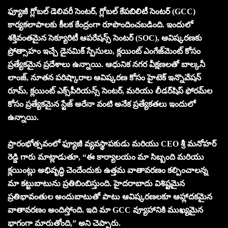
ఫ్యూజీ గ్లోబల్ డెలివరీ సెంటర్, గ్లోబల్ కేపబిలిటీ సెంటర్ (GCC)
కార్యకలాపాలకు కీలక కేంద్రంగా రూపొందించబడింది. ఇందులో
శక్తివంతమైన సెక్యూరిటీ ఆపరేషన్స్ సెంటర్ (SOC), ఆవిష్కరణకు
ప్రోత్సాహం ఇచ్చే డైనమిక్ స్పేసులు, క్లయింట్ ఎంగేజ్‌మెంట్ కోసం
ప్రత్యేకమైన ప్రదేశాలు ఉన్నాయి. ఆధునిక నగర వీక్షణలతో బాల్కనీ
లాంజ్, నూతన పరిష్కారాల ఆవిష్కరణ కోసం హైటెక్ ఇన్నొవేషన్
రూమ్, క్లయింట్ ఎక్స్‌పీరియన్స్ సెంటర్, మరియు లీడర్‌షిప్ ఫోరమ్‌ల
కోసం ప్రత్యేకమైన స్టేజ్ అరేనా వంటి అనేక ప్రత్యేకతలు ఇందులో
ఉన్నాయి.
ప్రారంభోత్సవంలో ఫ్యూజీ వ్యవస్థాపకుడు మరియు CEO శ్రీ మనోహర్
రెడ్డి గారు మాట్లాడుతూ, “ఈ కార్యాలయం మా సిబ్బంది మరియు
క్లయింట్లు అభివృద్ధి చెందేందుకు ఉత్తమ వాతావరణం కల్పించాలన్న
మా కట్టుబాటును ప్రతిబింబిస్తుంది. హైదరాబాదు విశిష్టమైన
ప్రతిభావంతుల అందుబాటుతో పాటు ఆవిష్కరణలకూ ఆహ్లాదకమైన
వాతావరణం అందిస్తోంది. ఇది మా GCC వ్యూహానికి ముఖ్యమైన
భాగంగా మారుతోంది,” అని చెప్పారు.