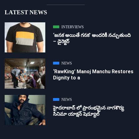
LATEST NEWS
INTERVIEWS
‘జ‌న‌క అయితే గ‌న‌క‌’ అందరికీ నచ్చుతుంది
– డైరెక్ట‌ర్
NEWS
‘RawKing’ Manoj Manchu Restores
Dignity to a
NEWS
హైదరాబాద్ లో ప్రారంభమైన నాగశౌర్య
సినిమా యాక్షన్ షెడ్యూల్