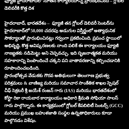
ఫ్యూజీ హైదరాబాద్‌లో నూతన కార్యాలయాన్ని ప్రారంభించింది – గ్లోబల్
డెలివరీకి కొత్త దిశ
హైదరాబాద్, భారతదేశం – ఫ్యూజీ తన గ్లోబల్ డెలివరీ సెంటర్‌ను
హైదరాబాద్‌లో 50,000 చదరపు అడుగుల విస్తీర్ణంలో అత్యాధునిక
సౌకర్యాలతో ప్రారంభించినట్లు గర్వంగా ప్రకటించింది. ప్రపంచ స్థాయిలో
అభివృద్ధి, కొత్త ఆవిష్కరణలకు నాంది పలికే ఈ కార్యాలయం ఫ్యూజీ
నాణ్యతకు నడిమెట్టు అని చెప్పవచ్చు. ఇది సృజనాత్మకత మరియు
సహకారాన్ని పెంపొందించే చక్కని పని వాతావరణాన్ని కల్పించడానికి
రూపొందించబడింది.
ప్రారంభోత్సవ వేడుకకు గౌరవ అతిథులుగా తెలంగాణ ప్రభుత్వ
పరిశ్రమలు & వాణిజ్య మరియు సమాచార సాంకేతిక శాఖల స్పెషల్
చీఫ్ సెక్రటరీ శ్రీ జయేశ్ రంజన్ గారు (IAS) మరియు భారతదేశంలో
కోస్టా రికా రాయబార కార్యాలయం అధికారి శ్రీమతి సోఫియా సాలస్
గారు పాల్గొన్నారు. ఈ కార్యక్రమంలో గ్లోబల్ కేపబిలిటీ సెంటర్స్ (GCC)
మరియు ప్రముఖ బహుళజాతి సంస్థల ఉన్నతాధికారులు కూడా
పాల్గొనడం విశేషం.