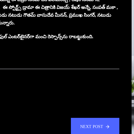
యి. ఈ స్పోర్ట్స్‌ డ్రామా ఈ చిత్రానికి విజ‌య్ శేఖ‌ర్ అన్నే, సంప‌త్ మకా ,
దర్శకుడు నటుడు గౌతమ్‌ వాసుదేవ మీనన్‌, ప్ర‌ముఖ సింగ‌ర్, న‌టుడు
తున్నారు.
ల్‌ ఎంటర్‌టైనర్‌గా మంచి రెస్పాన్స్‌ను రాబట్టుకుంది.
NEXT POST