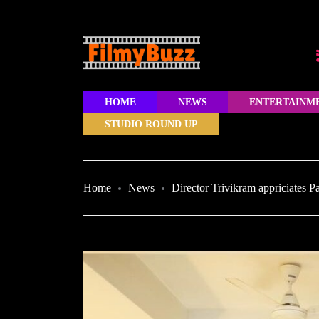
HOME
NEWS
ENTERTAINM
STUDIO ROUND UP
Home
News
Director Trivikram appriciates P