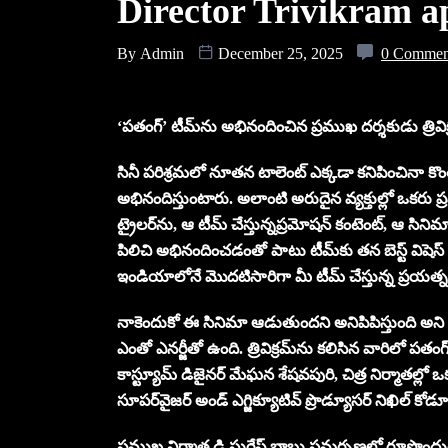
Director Trivikram a
By
Admin
December 25, 2025
0 Commen
‘పతంగ్‌’ టీమ్‌ను అభినందించిన ప్రముఖ దర్శకుడు త్రివిక్రమ
సినీ పరిశ్రమలో నూతన టాలెంట్‌ ఎక్కడా కనిపించినా కొంత
అభినందిస్తుంటారు. అలాంటి అరుదైన వ్యక్తుల్లో ఒకరు ప్రమ
ట్రైలర్‌ను, ఆ టీమ్‌ చేస్తున్నప్రమోషన్‌ కంటెంట్‌, ఆ సినిమా కా
పిలిచి అభినందించడంతో పాటు టీమ్‌కు తన బెస్ట్ విషెస్‌
ఇండియాలోనే మొదటిసారిగా మీ టీమ్‌ చేస్తున్న ప్ర
నాకెందుకో ఈ సినిమా ఆడుతుందని అనిపిపిస్తుంది అని త్
ఎంతో ఎనర్జీతో ఉంది. త్రివిక్రమ్‌ను కలిసిన వారిలో పతంగ్‌ హ
కాస్ట్యూమ్‌ డిజైనర్‌ మేఘన శేషవపురి, చిత్ర నిర్మాతల్లో ఒ
సూపర్‌వైజర్‌ అండ్‌ ఎగ్జిక్యూటివ్‌ ప్రొడ్యూసర్‌ నిఖిల్‌
ప్రముఖ నిర్మాత డి.సురేష్‌ బాబు సమర్పణలో రూపొందుతున