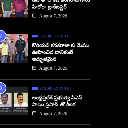
డిసి తో లోకేష్ కనగరాజ్ గారు
హీరోగా బ్లాక్‌బస్టర్
August 7, 2026
STUDIO ROUND UP
కొరియన్ కనకరాజు కు మేము
ఊహించిన దానికంటే
అద్భుతమైన
August 7, 2026
STUDIO ROUND UP
ఆంధ్రప్రదేశ్ ప్రభుత్వ సిఎస్
సాయి ప్రసాద్ తో కీలక
August 7, 2026