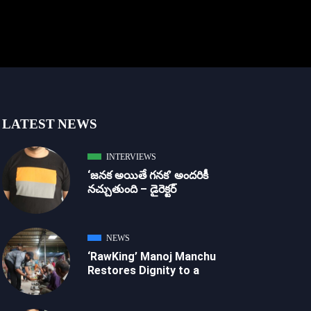
LATEST NEWS
INTERVIEWS
‘జ‌న‌క అయితే గ‌న‌క‌’ అందరికీ
నచ్చుతుంది – డైరెక్ట‌ర్
NEWS
‘RawKing’ Manoj Manchu
Restores Dignity to a