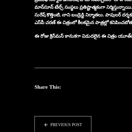
మాన్‌సూన్‌ టేల్స్‌ సంస్థలు ప్రతిష్టాత్మకంగా నిర్మిస్తున్నా
సురేష్ కొత్తింటి, నాని బండ్రెడ్డి నిర్మాతలు. పాపులర్‌ 
ఎస్‌పీ చ‌ర‌ణ్ ఈ చిత్రంలో కీల‌క‌మైన పాత్ర‌ల్లో క‌నిపించ‌బో
ఈ రోజు క్రిస్‌మస్‌ కానుకగా విడుదలైన ఈ చిత్రం యూత్‌ఫు
Share This:
PREVIOUS POST