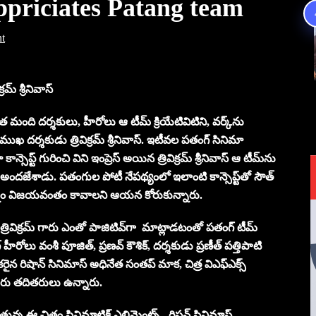
ppriciates Patang team
t
్‌ శ్రీనివాస్‌
 మంది దర్శకులు, హీరోలు ఆ టీమ్‌ క్రియేటివిటిని, వర్క్‌ను
ుఖ దర్శకుడు త్రివిక్రమ్‌ శ్రీనివాస్‌. ఇటీవల పతంగ్‌ సినిమా
న్సెప్ట్‌ గురించి విని ఇంప్రెస్‌ అయిన త్రివిక్రమ్‌ శ్రీనివాస్‌ ఆ టీమ్‌ను
 అందజేశాడు. పతంగుల పోటీ నేపథ్యంలో ఇలాంటి కాన్సెప్ట్‌తో సౌత్‌
యత్నం విజయవంతం కావాలని ఆయన కోరుకున్నారు.
రివిక్రమ్‌ గారు ఎంతో పాజిటివ్‌గా మాట్లాడటంతో పతంగ్‌ టీమ్‌
ీరోలు వంశీ పూజిత్‌, ప్రణవ్‌ కౌశిక్‌, దర్శకుడు ప్రణీత్‌ పత్తిపాటి
కరైన రిషాన్‌ సినిమాస్‌ అధినేత సంతప్‌ మాక, చిత్ర విఎఫ్‌ఎక్స్‌
 కోడూరు తదితరులు ఉన్నారు.
్న ఈ చిత్రం సినిమాటిక్ ఎలిమెంట్స్ , రిష‌న్ సినిమాస్,