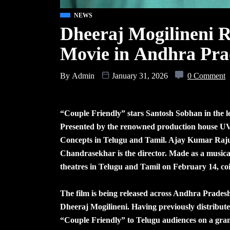
NEWS
Dheeraj Mogilineni R
Movie in Andhra Pra
By
Admin
January 31, 2026
0 Comment
“Couple Friendly” stars Santosh Sobhan in the l
Presented by the renowned production house UV 
Concepts in Telugu and Tamil. Ajay Kumar Raju 
Chandrasekhar is the director. Made as a musical
theatres in Telugu and Tamil on February 14, coi
The film is being released across Andhra Prades
Dheeraj Mogilineni. Having previously distributed
“Couple Friendly” to Telugu audiences on a grand