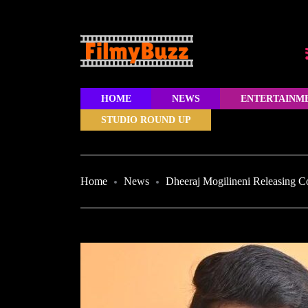
HOME
NEWS
ENTERTAINM
STUDIO ROUND UP
Home
News
Dheeraj Mogilineni Releasing C