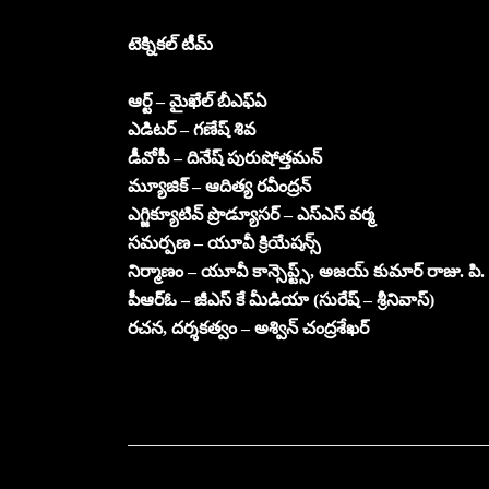
టెక్నికల్ టీమ్
ఆర్ట్ – మైఖేల్ బీఎఫ్ఏ
ఎడిటర్ – గణేష్ శివ
డీవోపీ – దినేష్ పురుషోత్తమన్
మ్యూజిక్ – ఆదిత్య రవీంద్రన్
ఎగ్జిక్యూటివ్ ప్రొడ్యూసర్ – ఎస్ఎస్ వర్మ
సమర్పణ – యూవీ క్రియేషన్స్
నిర్మాణం – యూవీ కాన్సెప్ట్స్, అజయ్ కుమార్ రాజు. పి.
పీఆర్ఓ – జీఎస్ కే మీడియా (సురేష్ – శ్రీనివాస్)
రచన, దర్శకత్వం – అశ్విన్ చంద్రశేఖర్