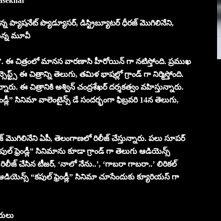
asekhar
న్న ప్యాషనేట్ ప్యొడ్యూసర్, డిస్ట్రిబ్యూటర్ ధీరజ్ మొగిలినేని,
తున్న మూవీ
్లీ”. ఈ చిత్రంలో మానస వారణాసి హీరోయిన్ గా నటిస్తోంది. ప్రముఖ
స్ ఈ చిత్రాన్ని తెలుగు, తమిళ భాషల్లో గ్రాండ్ గా నిర్మిస్తోంది.
రు. ఈ చిత్రానికి అశ్విన్ చంద్రశేఖర్ దర్శకత్వం వహిస్తున్నారు.
రెండ్లీ” సినిమా వాలెంటైన్స్ డే సందర్భంగా ఫిబ్రవరి 14న తెలుగు,
రజ్ మొగిలినేని ఏపీ, తెలంగాణలో రిలీజ్ చేస్తున్నారు. పలు సూపర్
కపుల్ ఫ్రెండ్లీ” సినిమాను కూడా గ్రాండ్ గా తెలుగు ఆడియెన్స్
ిలీజ్ చేసిన టీజర్, ‘నాలో నేను..’, ‘గాబరా గాబరా..’ లిరికల్
డియెన్స్ “కపుల్ ఫ్రెండ్లీ” సినిమా చూసేందుకు క్యూరియస్ గా
రులు