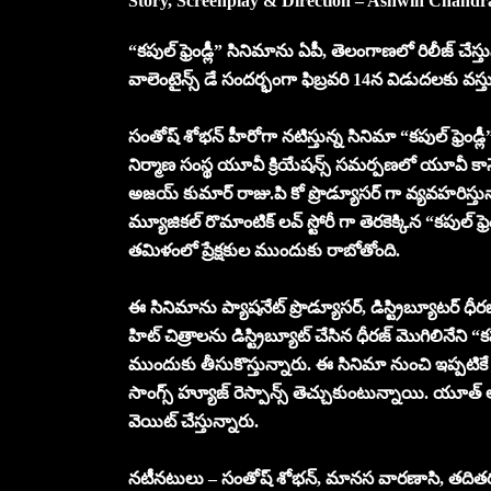
Story, Screenplay & Direction – Ashwin Chandr
“కపుల్ ఫ్రెండ్లీ” సినిమాను ఏపీ, తెలంగాణలో రిలీజ్ చేస్తు
వాలెంటైన్స్ డే సందర్భంగా ఫిబ్రవరి 14న విడుదలకు వస్
సంతోష్ శోభన్ హీరోగా నటిస్తున్న సినిమా “కపుల్ ఫ్రెండ
నిర్మాణ సంస్థ యూవీ క్రియేషన్స్ సమర్పణలో యూవీ కాన్సెప్ట్
అజయ్ కుమార్ రాజు.పి కో ప్రొడ్యూసర్ గా వ్యవహరిస్తున్నా
మ్యూజికల్ రొమాంటిక్ లవ్ స్టోరీ గా తెరకెక్కిన “కపుల్ ఫ్
తమిళంలో ప్రేక్షకుల ముందుకు రాబోతోంది.
ఈ సినిమాను ప్యాషనేట్ ప్రొడ్యూసర్, డిస్ట్రిబ్యూటర్ ధీ
హిట్ చిత్రాలను డిస్ట్రిబ్యూట్ చేసిన ధీరజ్ మొగిలినేని “
ముందుకు తీసుకొస్తున్నారు. ఈ సినిమా నుంచి ఇప్పటికే ర
సాంగ్స్ హ్యూజ్ రెస్పాన్స్ తెచ్చుకుంటున్నాయి. యూత్ ఆ
వెయిట్ చేస్తున్నారు.
నటీనటులు – సంతోష్ శోభన్, మానస వారణాసి, తదిత