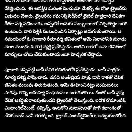
‘దేవిక & డానీ’ వెబ్‌సిరీస్ లుక్ పోస్టర్‌లతో అందరిలోనూ ఆసక్తిని
రేకెత్తించింది. ఈ ఆసక్తిని మరింత పెంచుతూ మేకర్స్ ఈ రోజు ట్రైలర్‌ను
విడుదల చేశారు. ట్రైలర్‌ను గమనిస్తే సిరీస్‌లో టైటిల్ పాత్రధారి దేవికగా
రీతూ వర్మ నటించారు. అప్పటికే ఆమెకు సుబ్బరాజుతో నిశ్చితార్థం జరిగి
ఉంటుంది. వారి పెళ్లికి సంబంధించిన ఏర్పాట్లు జరుగుతుంటాయి. ఆ
సమయంలో ఓ పూజారి రీతూవర్మ జీవితంలో ఆమె వివాహానికి మూడు
నెలల ముందు ఓ కొత్త వ్యక్తి ప్రవేశిస్తాడు. అతని రాకతో ఆమె జీవితంలో
మార్పులు చోటు చేసుకుంటాయంటూ హెచ్చరిక చేస్తాడు.
పూజారి చెప్పినట్లే డానీ దేవిక జీవితంలోకి ప్రవేశిస్తాడు. డానీ పాత్రను
సూర్య వశిష్ట పోషించారు. తనది అంతీద్రియ పాత్ర. డానీ రాకతో దేవిక
జీవితం మలుపు తిరుగుతుంది. ఆమె ఊహించినట్లు సంఘటనలు
సాగవు. కొన్ని అనుహ్య సంఘటనలు జరుగుతాయి. దీంతో డానీ వైపు
దేవిక ఆకర్షితురాలవుతుందని ట్రైలర్‌తో తెలుస్తుంది. ఇదొక రొమాంటిక్,
ఎంటాంగిల్‌మెంట్, సస్పెన్స్, అనుకోని మలుపులతో సాగే కథాంశంతో
దేవిక అండ్ డానీ తెరకెక్కింది. ట్రైలర్ ఎంటర్‌టైనింగ్‌గా ఆకట్టుకుంటోంది.