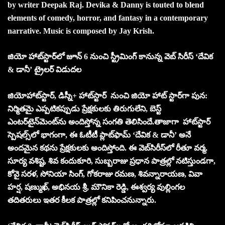
by writer Deepak Raj. Devika & Danny is touted to blend
elements of comedy, horror, and fantasy in a contemporary
narrative. Music is composed by Jay Krish.
జియో హాట్‌స్టార్‌లో జూన్ 6 నుంచి స్ట్రీమింగ్ కానున్న వెబ్ సిరీస్ ‘దేవిక
& డానీ’ ట్రైలర్ విడుదల
జియోహాట్‌స్టార్, డిస్నీ+ హాట్‌స్టార్ నుంచి జియో హాట్ స్టార్‌గా పున:
నిర్మితమై ఎప్పటికప్పుడు ప్రేక్షకులకు తిరుగులేని, బెస్ట్
ఎంటర్‌టైన్‌మెంట్‌ను అందిస్తోన్న సంగతి తెలిసిందే.తాజాగా హాట్‌స్టార్
స్పెషల్స్‌లో భాగంగా, ఈ ఓటీటీ ప్లాట్‌ఫామ్ ‘దేవిక & డానీ’ అనే
అందమైన కథను ప్రేక్షకులకు అందిస్తోంది. ఈ వెబ్‌సిరీస్‌లో రీతూ వర్మ,
సూర్య వశిష్ట, శివ కందుకూరి, సుబ్బరాజు ప్రధాన పాత్రల్లో నటిస్తుండగా,
కోవై సరళ, సోనియా సింగ్, గోకరాజు రమణ, శివన్నారాయణ, వివా
హర్ష, షణ్ముఖ్, అభినయ శ్రీ, మౌనికా రెడ్డి, ఈశ్వర్య వుల్లింగల
తదితరులు ఇతర కీలక పాత్రల్లో కనిపించనున్నారు.