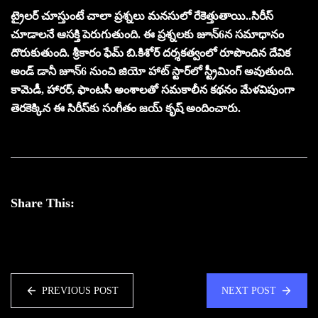
ట్రైలర్ చూస్తుంటే చాలా ప్రశ్నలు మనసులో రేకెత్తుతాయి..సిరీస్‌
చూడాలనే ఆసక్తి పెరుగుతుంది. ఈ ప్రశ్నలకు జూన్6న సమాధానం
దొరుకుతుంది. శ్రీకారం ఫేమ్ బి.కిశోర్ దర్శకత్వంలో రూపొందిన దేవిక
అండ్ డానీ జూన్6 నుంచి జియో హాట్ స్టార్‌లో స్ట్రీమింగ్ అవుతుంది.
కామెడీ, హారర్, ఫాంటసీ అంశాలతో సమకాలీన కథనం మేళవిపుంగా
తెరకెక్కిన ఈ సిరీస్‌కు సంగీతం జయ్ కృష్ అందించారు.
Share This:
PREVIOUS POST
NEXT POST