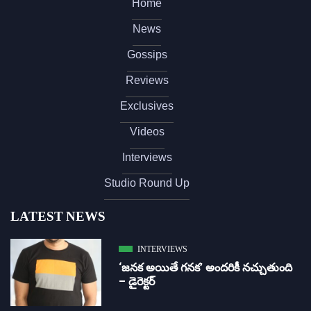
Home
News
Gossips
Reviews
Exclusives
Videos
Interviews
Studio Round Up
LATEST NEWS
INTERVIEWS
‘జ‌న‌క అయితే గ‌న‌క‌’ అందరికీ నచ్చుతుంది
– డైరెక్ట‌ర్