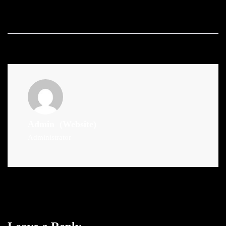
Admin
(Website)
Administrator