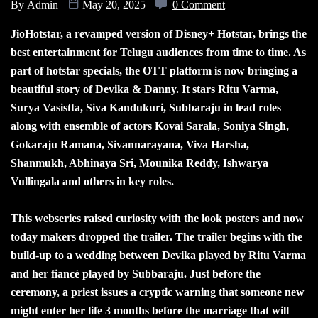
By
Admin
May 20, 2025
0 Comment
JioHotstar, a revamped version of Disney+ Hotstar, brings the
best entertainment for Telugu audiences from time to time. As
part of hotstar specials, the OTT platform is now bringing a
beautiful story of Devika & Danny. It stars Ritu Varma,
Surya Vasistta, Siva Kandukuri, Subbaraju in lead roles
along with ensemble of actors Kovai Sarala, Soniya Singh,
Gokaraju Ramana, Sivannarayana, Viva Harsha,
Shanmukh, Abhinaya Sri, Mounika Reddy, Ishwarya
Vullingala and others in key roles.
This webseries raised curiosity with the look posters and now
today makers dropped the trailer. The trailer begins with the
build-up to a wedding between Devika played by Ritu Varma
and her fiancé played by Subbaraju. Just before the
ceremony, a priest issues a cryptic warning that someone new
might enter her life 3 months before the marriage that will