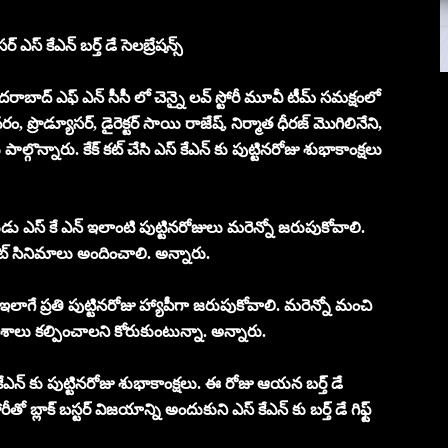
 ఎస్ కేఎన్ బర్త్ డే సెలబ్రేషన్స్
ు హైదరాబాద్ ఎఫ్ ఎన్ సీసీ లో చెన్నై లవ్ స్టోరీ మూవీ టీమ్ సమక్షంలో
్రొడ్యూసర్, డైరెక్టర్ సాయి రాజేష్, నిర్మాత ధీరజ్ మొగిలినేని,
పాల్గొన్నారు. కేక్ కట్ చేసి ఎస్ కేఎన్ కు పుట్టినరోజు శుభాకాంక్షలు
ుడు ఎస్ కే ఎన్ ఇలాంటి పుట్టినరోజులు మరెన్నో జరుపుకోవాలి.
 హిట్ సినిమాలు అందించాలి. అన్నారు.
 ఇలాగే ప్రతి పుట్టినరోజు హ్యాపీగా జరుపుకోవాలి. మరెన్నో మంచి
వకాశాలు కల్పించాలని కోరుకుంటున్నా. అన్నారు.
కేఎన్ కు పుట్టినరోజు శుభాకాంక్షలు. ఈ రోజు ఆయన బర్త్ డే
ో బ్లాక్ బస్టర్ విజయాన్ని అందుకుని ఎస్ కేఎన్ కు బర్త్ డే గిఫ్ట్