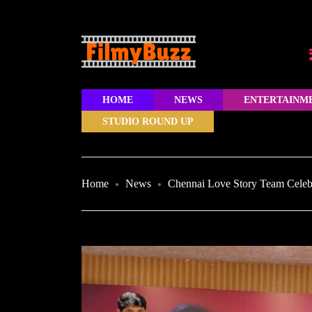
HOME
NEWS
ENTERTAINM
STUDIO ROUND UP
Home
News
Chennai Love Story Team Celebr