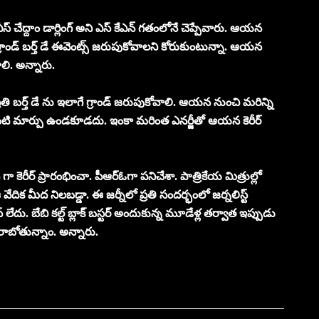
ేద్దాం డార్లింగ్ అని ఎస్ కేఎన్ గతంలోనే చెప్పేవారు. ఆయన
 గ్రాండ్ బర్త్ డే ఈవెంట్స్ జరుపుకోవాలని కోరుకుంటున్నా. ఆయన
లి. అన్నారు.
తి బర్త్ డే ను ఇలాగే గ్రాండ్ జరుపుకోవాలి. ఆయన నుంచి మరిన్ని
ాంటి మార్పు ఉండకూడదు. ఇంకా మరింత ఎనర్జీతో ఆయన కెరీర్
్ గా కెరీర్ ప్రారంభించా. పీఆర్ఓగా పనిచేశా. పాత్రికేయ మిత్రుల్లో
వేదిక మీద నిలబడ్డా. ఈ జర్నీలో ప్రతి సందర్భంలో జర్నలిస్ట్
ేదు. బేబి కల్ట్ బ్లాక్ బస్టర్ అందుకున్న మూడేళ్ల తర్వాత ఇప్పుడు
కు రాబోతున్నాం. అన్నారు.