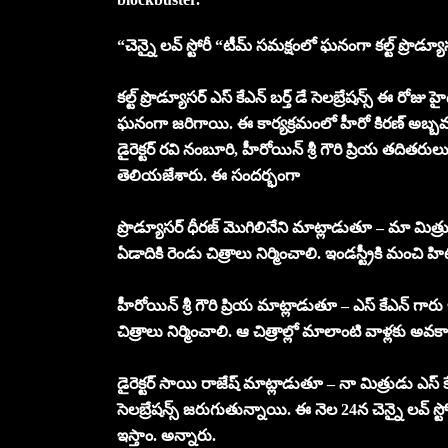
“చెన్నై లవ్ స్టోరీ “టీమ్ సమక్షంలో ఘనంగా కల్ట్ ప్రొడ్యూసర్
కల్ట్ ప్రొడ్యూసర్ ఎస్ కేఎన్ బర్త్ డే సెలబ్రేషన్స్ ఈ రోజ
ఘనంగా జరిగాయి. ఈ కార్యక్రమంలో హీరో కిరణ్ అబ్బవరం, ప
డైరెక్టర్ రవి నంబూరి, హీరోయిన్ శ్రీ గౌరి ప్రియ తదితరులు 
తెలియజేశారు. ఈ సందర్భంగా
ప్రొడ్యూసర్ ధీరజ్ మొగిలినేని మాట్లాడుతూ – మా మిత్ర
ఏడాదికి రెండు చిత్రాలు నిర్మించాలి. ఇండస్ట్రీకి మంచి
హీరోయిన్ శ్రీ గౌరి ప్రియ మాట్లాడుతూ – ఎస్ కేఎన్ గారు
చిత్రాలు నిర్మించాలి. ఆ చిత్రాల్లో మాలాంటి వాళ్లకు అ
డైరెక్టర్ సాయి రాజేష్ మాట్లాడుతూ – నా మిత్రుడు ఎస్ 
సెలబ్రేషన్స్ జరుగుతున్నాయి. ఈ నెల 24న చెన్నై లవ్ స్టోరీత
ఇస్తాం. అన్నారు.