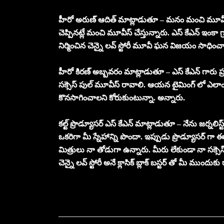
హీరో అరుణ్ ఆదిత్ మాట్లాడుతూ – మనం మంచి మూవీస్ చ
చెప్పినట్లే మంచి మూవీస్ చేస్తున్నారు. ఎస్ కేఎన్ ఇంకా
నిర్మించిన చెన్నై లవ్ స్టోరీ మూవీ ఘన విజయం సాధించా
హీరో కిరణ్ అబ్బవరం మాట్లాడుతూ – ఎస్ కేఎన్ గారు ప్ర
సక్సెస్ పుల్ మూవీస్ రావాలి. ఆయన టైమింగ్ లో ఎల
కొనసాగించాలని కోరుకుంటున్నా. అన్నారు.
కల్ట్ ప్రొడ్యూసర్ ఎస్ కేఎన్ మాట్లాడుతూ – నేను జర్నలిస్ట
ఒకరిగా మీ స్నేహాన్ని పొందా. ఇప్పుడు ప్రొడ్యూసర్ గా ఈ 
మిత్రులు నా తోడుగా ఉన్నారు. మీరు లేకుండా నా సక్సెస్ ల
చెన్నై లవ్ స్టోరీ అనే క్లాసిక్ బ్లాక్ బస్టర్ తో మీ ముందు