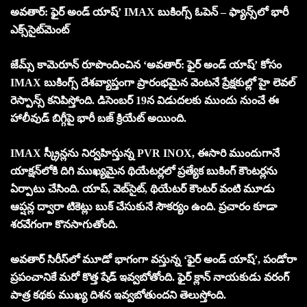
అవతార్: ఫైర్ అండ్ యాష్’ IMAX బుకింగ్స్ ఓపెన్ – ఫ్యాన్స్‌లో భారీ
ఎక్స్‌సైట్‌మెంట్
జేమ్స్ కామెరూన్ రూపొందించిన ‘అవతార్: ఫైర్ అండ్ యాష్’ కోసం
IMAX బుకింగ్స్ దేశవ్యాప్తంగా ప్రారంభమైన వెంటనే ప్రేక్షకుల్లో హై లెవల్
రెస్పాన్స్ కనిపిస్తోంది. డిసెంబర్ 19న విడుదలకు ముందు నుంచే ఈ
హాలీవుడ్ బిగ్గీపై భారీ బజ్ క్రియేట్ అయింది.
IMAX స్క్రీన్లను నిర్వహిస్తున్న PVR INOX, ఈసారి ముందుగానే
యాక్షన్‌లోకి దిగి ముఖ్యమైన థియేటర్లలో ప్రత్యేక బుకింగ్ కౌంటర్లను
ఏర్పాటు చేసింది. యాప్, వెబ్‌సైట్, థియేటర్ కౌంటర్ వంటి మూడు
ఆప్షన్ల ద్వారా టికెట్లు బుక్ చేసుకునే సౌకర్యం ఉంది. ప్రచారం కూడా
శరవేగంగా కొనసాగుతోంది.
అవతార్ సిరీస్‌లో మూడో భాగంగా వస్తున్న ‘ఫైర్ అండ్ యాష్’, పండోరా
ప్రపంచానికే మరో కొత్త షేడ్ ఇవ్వబోతోంది. ఫైర్ క్లాన్ నాయకుడు వరంగ్
పాత్ర కథకు ముఖ్య దిశన ఇవ్వబోతుందని తెలుస్తోంది.