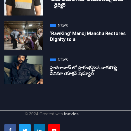
– డైరెక్ట‌ర్
NEWS
‘RawKing’ Manoj Manchu Restores
Dignity to a
NEWS
హైదరాబాద్ లో ప్రారంభమైన నాగశౌర్య
సినిమా యాక్షన్ షెడ్యూల్
© 2024 Created with
inovies