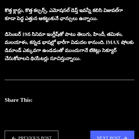
కొత్త క్లాన్లు, కొత్త కల్చర్స్, ఎమోషనల్ డెప్త్ ఇవన్నీ కలిసి విజువల్‌గా
కూడా పెద్ద ఎత్తున ఆకట్టుకునే ఛాన్సులు ఉన్నాయి.
డిసెంబర్ 19న సినిమా ఇంగ్లీష్‌తో పాటు తెలుగు, హిందీ, తమిళం,
మలయాళం, కన్నడ భాషల్లో భారీగా విడుదల కానుంది. IMAX షోలకు
డిమాండ్ ఎక్కువగా ఉండడంతో ముందుగానే టికెట్లు సెక్యూర్
చేసుకోవాలని థియేటర్లు సూచిస్తున్నాయి.
Share This:
PREVIOUS POST
NEXT POST