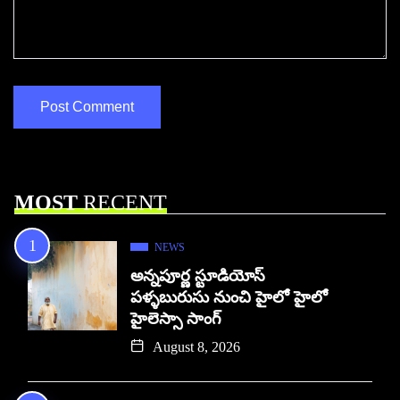
MOST
RECENT
NEWS
అన్నపూర్ణ స్టూడియోస్
పళ్ళబురుసు నుంచి హైలో హైలో
హైలెస్సా సాంగ్
August 8, 2026