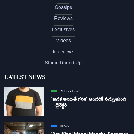
Gossips
Reviews
Exclusives
Videos
Interviews
Studio Round Up
LATEST NEWS
INTERVIEWS
‘జ‌న‌క అయితే గ‌న‌క‌’ అందరికీ నచ్చుతుంది
– డైరెక్ట‌ర్
NEWS