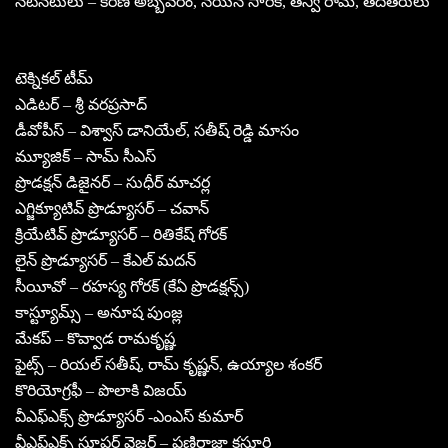
నటీనటులు – కిరణ్ అబ్బవరం, నయన్ సారిక, తన్వీ రామ్, తదితరులు
టెక్నికల్ టీమ్
ఎడిటర్ – శ్రీ వరప్రసాద్
డీవోపీస్ – విశ్వాస్ డానియేల్, సతీష్ రెడ్డి మాసం
మ్యూజిక్ – సామ్ సీఎస్
ప్రొడక్షన్ డిజైనర్ – సుధీర్ మాచర్ల
ఎగ్జిక్యూటివ్ ప్రొడ్యూసర్ – చవాన్
క్రియేటివ్ ప్రొడ్యూసర్ – రితికేష్ గోరక్
లైన్ ప్రొడ్యూసర్ – కేఎల్ మదన్
సీయీవో – రహస్య గోరక్ (కేఏ ప్రొడక్షన్స్)
కాస్ట్యూమ్స్ – అనూష పుంజ్ల
మేకప్ – కొవ్వాడ రామకృష్ణ
ఫైట్స్ – రియల్ సతీష్, రామ్ కృష్ణన్, ఉయ్యాల శంకర్
కొరియోగ్రఫీ – పొలాకి విజయ్
వీఎఫ్ఎక్స్ ప్రొడ్యూసర్ -ఎంఎస్ కుమార్
వీఎఫ్ఎక్స్ సూపర్ వైజర్ – ఫణిరాజా కస్తూరి