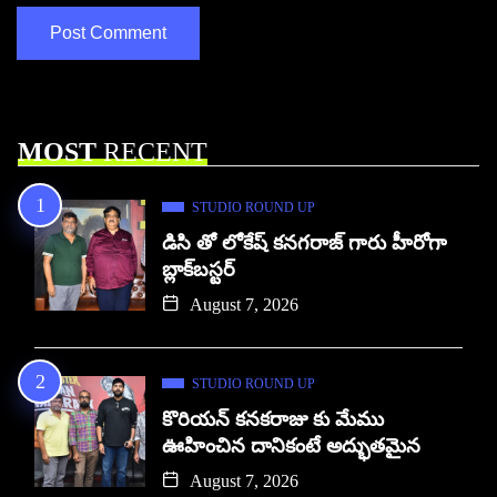
MOST
RECENT
STUDIO ROUND UP
డిసి తో లోకేష్ కనగరాజ్ గారు హీరోగా
బ్లాక్‌బస్టర్
August 7, 2026
STUDIO ROUND UP
కొరియన్ కనకరాజు కు మేము
ఊహించిన దానికంటే అద్భుతమైన
August 7, 2026