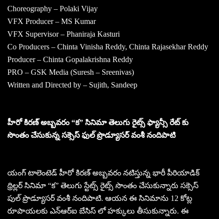
Choreography – Polaki Vijay
VFX Producer – MS Kumar
VFX Supervisor – Phaniraja Kasturi
Co Producers – Chinta Vinisha Reddy, Chinta Rajasekhar Reddy
Producer – Chinta Gopalakrishna Reddy
PRO – GSK Media (Suresh – Sreenivas)
Written and Directed by – Sujith, Sandeep
హీరో కిరణ్ అబ్బవరం “క” సినిమా తెలుగు రైట్స్ ఫ్యాన్సీ రేట్ కు
సొంతం చేసుకున్న సక్సెస్ ఫుల్ ప్రొడ్యూసర్ వంశీ నందిపాటి
యంగ్ టాలెంటెడ్ హీరో కిరణ్ అబ్బవరం నటిస్తున్న భారీ పీరియాడిక్
థ్రిల్లర్ సినిమా “క” తెలుగు స్టేట్స్ రైట్స్ సొంతం చేసుకున్నారు సక్సెస్
పుల్ ప్రొడ్యూసర్ వంశీ నందిపాటి. ఆయన ఈ సినిమాను 12 కోట్ల
రూపాయలకు ఎన్ఆర్ఐ బేసిస్ లో హక్కులు తీసుకున్నారు. ఈ