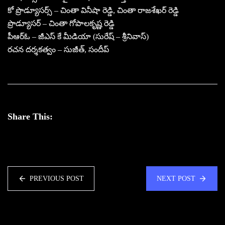
కో ప్రొడ్యూసర్స్ – చింతా వినీషా రెడ్డి, చింతా రాజశేఖర్ రెడ్డి
ప్రొడ్యూసర్ – చింతా గోపాలకృష్ణ రెడ్డి
పీఆర్ఓ – జీఎస్ కే మీడియా (సురేష్ – శ్రీనివాస్)
రచన దర్శకత్వం – సుజీత్, సందీప్
Share This:
PREVIOUS POST
NEXT POST