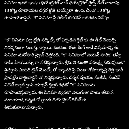
సినిమా ఇతర భాషల థియేట్రికల్ నాన్ థియేట్రికల్ రైట్స్ డీల్ దాదాపు
18 కోట్ల రూపాయల దగ్గర క్లోజ్ అయ్యేలా ఉంది. దీంతో 30 కోట్ల
రూపాయలపైనే “క” సినిమా ప్రీ రిలీజ్ బిజినెస్ జరగడం విశేషం.
“క” సినిమా పట్ల ట్రేడ్ సర్కిల్స్ లో ఏర్పడిన క్రేజ్ కు ఈ డీల్ నెంబర్స్
నిదర్శనంగా నిలుస్తున్నాయి. కంటెంట్ ఈజ్ కింగ్ అనే విషయాన్ని ఈ
సినిమా మరోసారి ప్రూవ్ చేస్తోంది. “క” సినిమాలో నయన్ సారిక, తన్వీ
రామ్ హీరోయిన్స్ గా నటిస్తున్నారు. శ్రీమతి చింతా వరలక్ష్మి సమర్పణలో
శ్రీచక్రాస్ ఎంటర్ టైన్ మెంట్స్ తో బ్యానర్ పై చింతా గోపాలకృష్ణ రెడ్డి భారీ
ప్రొడక్షన్ వ్యాల్యూస్ తో నిర్మిస్తున్నారు. దర్శక ద్వయం సుజీత్, సందీప్
విలేజ్ బ్యాక్ డ్రాప్ యాక్షన్ థ్రిల్లర్ కథతో ‌”క” సినిమాను
రూపొందిస్తున్నారు. ఈ సినిమా త్వరలో తెలుగుతో పాటు తమిళ,
మలయాళ, కన్నడలో గ్రాండ్ థియేట్రికల్ రిలీజ్ కు
తీసుకురాబోతున్నారు.