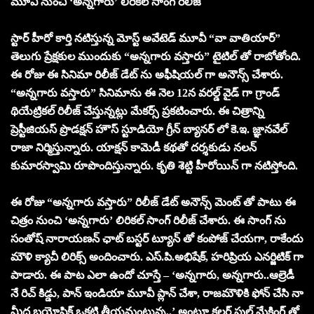
మూవీ నుంచి ‘అన్నగారు’ లిరికల్ సాంగ్ రిలీజ్
స్టార్ హీరో కార్తి నటిస్తున్న మోస్ట్ అవేటెడ్ మూవీ “వా వాతియార్”
తెలుగు ప్రేక్షకుల ముందుకు “అన్నగారు వస్తారు” టైటిల్ తో రాబోతోంది.
ఈ రోజు ఈ సినిమా రిలీజ్ డేట్ ను అఫీషియల్ గా అనౌన్స్ చేశారు.
“అన్నగారు వస్తారు” సినిమాను ఈ నెల 12న వరల్డ్ వైడ్ గా గ్రాండ్
థియేట్రికల్ రిలీజ్ చేస్తున్నట్లు మేకర్స్ ప్రకటించారు. ఈ చిత్రాన్ని
ప్రెస్టీజియస్ ప్రొడక్షన్ హౌస్ స్టూడియో గ్రీన్ బ్యానర్ లో కె.ఇ. జ్ఞానవేల్
రాజా నిర్మిస్తున్నారు. యాక్షన్ కామెడీ కథతో దర్శకుడు నలన్
కుమారస్వామి రూపొందిస్తున్నారు. కృతి శెట్టి హీరోయిన్ గా నటిస్తోంది.
ఈ రోజు “అన్నగారు వస్తారు” రిలీజ్ డేట్ అనౌన్స్ మెంట్ తో పాటు ఈ
చిత్రం నుంచి ‘అన్నగారు’ లిరికల్ సాంగ్ రిలీజ్ చేశారు. ఈ సాంగ్ ను
సంతోష్ నారాయణన్ ఛాట్ బస్టర్ ట్యూన్ తో కంపోజ్ చేయగా, రాకేందు
మౌళి క్యాచీ లిరిక్స్ అందించారు. ఎస్.పి.అభిషేక్, హరిప్రియ ఎనర్జిటిక్ గా
పాడారు. ఈ పాట ఎలా ఉందో చూస్తే – ‘అన్నగారు, అన్నగారు..ఆల్రెడీ
నే రిచ్ కిడ్డు, పాన్ ఇండియా మూవీ ప్లాన్ చేశా, రాజమౌళికి ఫోన్ చేసి నా
మీద బయోపిక్ ఒకటి తీయమంటున్న..’ అంటూ కలర్ ఫుల్ మేకింగ్ తో