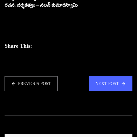
రచన, దర్శకత్వం – నలన్ కుమారస్వామి
Share This:
PREVIOUS POST
NEXT POST