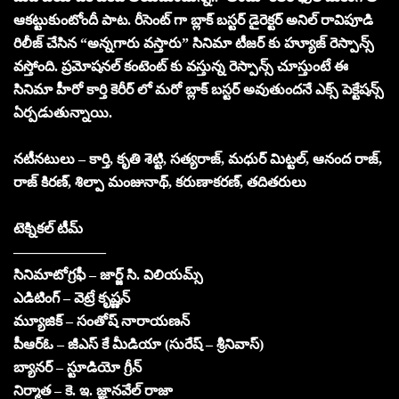
ఆకట్టుకుంటోందీ పాట. రీసెంట్ గా బ్లాక్ బస్టర్ డైరెక్టర్ అనిల్ రావిపూడి
రిలీజ్ చేసిన “అన్నగారు వస్తారు” సినిమా టీజర్ కు హ్యూజ్ రెస్పాన్స్
వస్తోంది. ప్రమోషనల్ కంటెంట్ కు వస్తున్న రెస్పాన్స్ చూస్తుంటే ఈ
సినిమా హీరో కార్తి కెరీర్ లో మరో బ్లాక్ బస్టర్ అవుతుందనే ఎక్స్ పెక్టేషన్స్
ఏర్పడుతున్నాయి.
నటీనటులు – కార్తి, కృతి శెట్టి, సత్యరాజ్, మధుర్ మిట్టల్, ఆనంద రాజ్,
రాజ్ కిరణ్, శిల్పా మంజునాథ్, కరుణాకరణ్, తదితరులు
టెక్నికల్ టీమ్
——————–
సినిమాటోగ్రఫీ – జార్జ్ సి. విలియమ్స్
ఎడిటింగ్ – వెట్రే కృష్ణన్
మ్యూజిక్ – సంతోష్ నారాయణన్
పీఆర్ఓ – జీఎస్ కే మీడియా (సురేష్ – శ్రీనివాస్)
బ్యానర్ – స్టూడియో గ్రీన్
నిర్మాత – కె. ఇ. జ్ఞానవేల్ రాజా