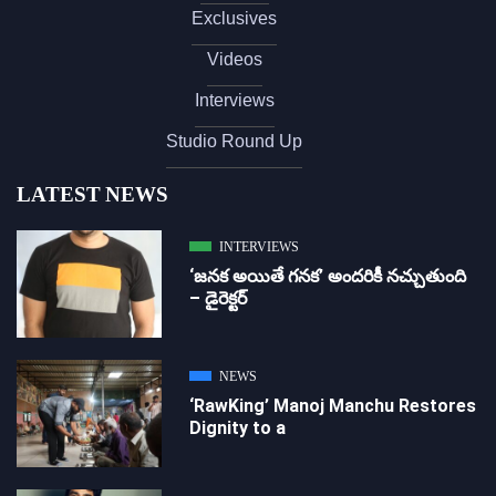
Exclusives
Videos
Interviews
Studio Round Up
LATEST NEWS
INTERVIEWS
‘జ‌న‌క అయితే గ‌న‌క‌’ అందరికీ నచ్చుతుంది
– డైరెక్ట‌ర్
NEWS
‘RawKing’ Manoj Manchu Restores
Dignity to a