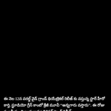
ఈ నెల 12న వరల్డ్ వైడ్ గ్రాండ్ థియేట్రికల్ రిలీజ్ కు వస్తున్న స్టార్ హీరో
కార్తి, స్టూడియో గ్రీన్ కాంబో క్రేజీ మూవీ “అన్నగారు వస్తారు”. ఈ రోజు