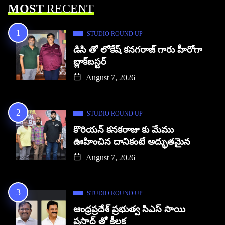
MOST
RECENT
STUDIO ROUND UP
డిసి తో లోకేష్ కనగరాజ్ గారు హీరోగా
బ్లాక్‌బస్టర్
August 7, 2026
STUDIO ROUND UP
కొరియన్ కనకరాజు కు మేము
ఊహించిన దానికంటే అద్భుతమైన
August 7, 2026
STUDIO ROUND UP
ఆంధ్రప్రదేశ్ ప్రభుత్వ సిఎస్ సాయి
ప్రసాద్ తో కీలక