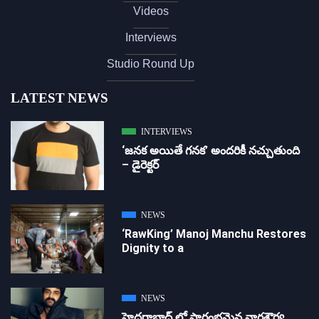
Videos
Interviews
Studio Round Up
LATEST NEWS
INTERVIEWS
‘జ‌న‌క అయితే గ‌న‌క‌’ అందరికీ నచ్చుతుంది
– డైరెక్ట‌ర్
NEWS
‘RawKing’ Manoj Manchu Restores
Dignity to a
NEWS
హైదరాబాద్ లో ప్రారంభమైన నాగశౌర్య