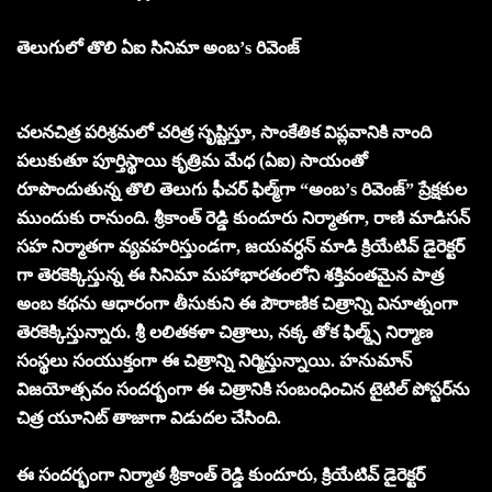
తెలుగులో తొలి ఏఐ సినిమా అంబ’s రివెంజ్
చలనచిత్ర పరిశ్రమలో చరిత్ర సృష్టిస్తూ, సాంకేతిక విప్లవానికి నాంది
పలుకుతూ పూర్తిస్థాయి కృత్రిమ మేధ (ఏఐ) సాయంతో
రూపొందుతున్న తొలి తెలుగు ఫీచర్‌ ఫిల్మ్‌గా “అంబ’s రివెంజ్” ప్రేక్షకుల
ముందుకు రానుంది. శ్రీకాంత్ రెడ్డి కుందూరు నిర్మాతగా, రాణి మాడిసన్
సహ నిర్మాతగా వ్యవహరిస్తుండగా, జయవర్ధన్ మాడి క్రియేటివ్ డైరెక్టర్‌
గా తెరకెక్కిస్తున్న ఈ సినిమా మహాభారతంలోని శక్తివంతమైన పాత్ర
అంబ కథను ఆధారంగా తీసుకుని ఈ పౌరాణిక చిత్రాన్ని వినూత్నంగా
తెరకెక్కిస్తున్నారు. శ్రీ లలితకళా చిత్రాలు, నక్క తోక ఫిల్మ్స్ నిర్మాణ
సంస్థలు సంయుక్తంగా ఈ చిత్రాన్ని నిర్మిస్తున్నాయి. హనుమాన్
విజయోత్సవం సందర్భంగా ఈ చిత్రానికి సంబంధించిన టైటిల్ పోస్టర్‌ను
చిత్ర యూనిట్ తాజాగా విడుదల చేసింది.
ఈ సందర్భంగా నిర్మాత శ్రీకాంత్ రెడ్డి కుందూరు, క్రియేటివ్ డైరెక్టర్