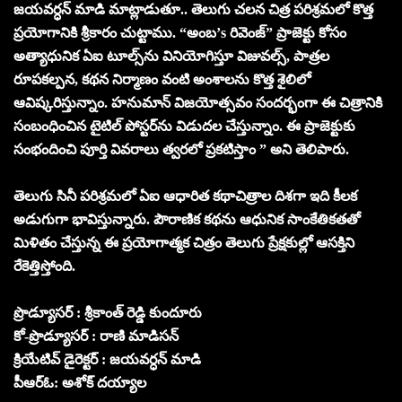
జయవర్ధన్ మాడి మాట్లాడుతూ.. తెలుగు చలన చిత్ర పరిశ్రమలో కొత్త
ప్రయోగానికి శ్రీకారం చుట్టాము. “అంబ’s రివెంజ్” ప్రాజెక్టు కోసం
అత్యాధునిక ఏఐ టూల్స్‌ను వినియోగిస్తూ విజువల్స్‌, పాత్రల
రూపకల్పన, కథన నిర్మాణం వంటి అంశాలను కొత్త శైలిలో
ఆవిష్కరిస్తున్నాం. హనుమాన్ విజయోత్సవం సందర్భంగా ఈ చిత్రానికి
సంబంధించిన టైటిల్ పోస్టర్‌ను విడుదల చేస్తున్నాం. ఈ ప్రాజెక్టుకు
సంభందించి పూర్తి వివరాలు త్వరలో ప్రకటిస్తాం ” అని తెలిపారు.
తెలుగు సినీ పరిశ్రమలో ఏఐ ఆధారిత కథాచిత్రాల దిశగా ఇది కీలక
అడుగుగా భావిస్తున్నారు. పౌరాణిక కథను ఆధునిక సాంకేతికతతో
మిళితం చేస్తున్న ఈ ప్రయోగాత్మక చిత్రం తెలుగు ప్రేక్షకుల్లో ఆసక్తిని
రేకెత్తిస్తోంది.
ప్రొడ్యూసర్ : శ్రీకాంత్ రెడ్డి కుందూరు
కో-ప్రొడ్యూసర్ : రాణి మాడిసన్
క్రియేటివ్ డైరెక్టర్ : జయవర్ధన్ మాడి
పీఆర్ఓ: అశోక్ దయ్యాల