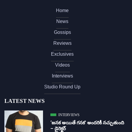
Home
News
Gossips
Reviews
Exclusives
Videos
Interviews
Studio Round Up
LATEST NEWS
INTERVIEWS
‘జ‌న‌క అయితే గ‌న‌క‌’ అందరికీ నచ్చుతుంది
– డైరెక్ట‌ర్