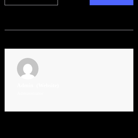
Admin
(Website)
Administrator