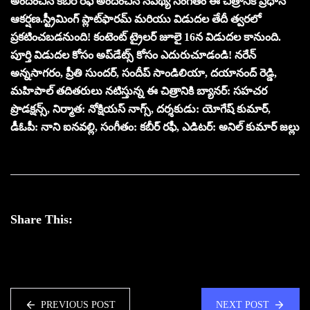
అందించిన కబీర్ రఫీ అందించిన నేపథ్య సంగీతం ఈ చిత్రానికి ప్రధాన
ఆకర్షణ.స్ట్రీమింగ్ ప్లాట్‌ఫారమ్ మరియు విడుదల తేదీ త్వరలో
ప్రకటించబడనుంది! కంటెంట్ ట్రైలర్ జూలై 16న విడుదల కానుంది.
పూర్తి విడుదల కోసం అప్‌డేట్స్ కోసం ఎదురుచూడండి! నరేన్‌
అన్నసాగరం, ప్రీతి సుందర్‌, సందీప్‌ సాండిలియా, దయానంద్‌ రెడ్డి,
మహిపాల్‌ తదితరులు నటిస్తున్న ఈ చిత్రానికి బ్యానర్‌: సహచర
ప్రొడక్షన్స్‌, నిర్మాత: నోక్షియస్‌ నాగ్స్‌, దర్శకుడు: యోగేష్‌ కుమార్‌,
డీఓపీ: నాని ఐనవల్లి, సంగీతం: కబీర్‌ రఫీ, ఎడిటర్‌: అనిల్‌ కుమార్‌ జల్లు
Share This:
PREVIOUS POST
NEXT POST