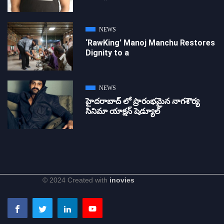
NEWS
‘RawKing’ Manoj Manchu Restores
Dignity to a
NEWS
హైదరాబాద్ లో ప్రారంభమైన నాగశౌర్య
సినిమా యాక్షన్ షెడ్యూల్
© 2024 Created with
inovies