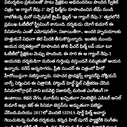
విమర్శకుల ప్రశంసలతో పాటు ప్రేక్షకుల అభినందనలు పొందిన స్వీకెల్‌
చిత్రం ‘ఆ గ్యాంగ్‌ రేపు-2’ షార్ట్‌ ఫిల్మ్‌ను రూపొందించిన టీమ్‌ నుండి
రాబోతున్న మరో సన్సేషనల్‌ క్రైమ్‌ థ్రిల్లర్‌ ‘ఆ గ్యాంగ్‌ రేపు-3’ త్వరలోనే
ప్రముఖ ఓటీటీలో స్ట్రీమింగ్‌ కానుంది. దర్శకుడు యోగీ కుమార్‌ ఈ
సినిమాను ఎంతో ఎమోషనల్‌గా, నిజాయితీగా.. అందరి హృదయాలకు
హత్తుకునే విధంగా తెర మీదకి తీసుకొస్తున్నారు. ఇంతకు ముందు
ఆయన దర్శకత్వంలో రూపొందిన తొలి ఫీచర్‌ ఫిల్మ్‌ లవ్‌ యూ టూ
ఓటీటీలో ప్రేక్షకుల మెప్పు పొందింది. ఈ సారి ఈ ఆ గ్యాంగ్‌ రేపు-3
ఆయనకు దర్శకుడిగా మరింత గుర్తింపు వస్తుందనే నమ్మకంతో ఆయన
ఉన్నారు. నరేన్‌ అన్నసాగరం, ప్రీతి సుందర్‌ ఈ చిత్రంలో హీరో
హీరోయిన్లుగా నటిస్తున్నారు. సహచర ప్రొడక్షన్స్ బ్యానర్‌పై నోక్షియస్
నాగ్స్ నిర్మించిన ఈ చిత్రానికి, హ్యాండ్ హెల్డ్ స్టైల్ చిత్రీకరణ చేసిన
సినిమాటోగ్రాఫర్ నాని ఐనవెల్లి విజువల్స్ మరింత ఎంగేజింగ్ గా
ఉంటాయి. కథన వేగం, మూడ్‌ను ఖచ్చితంగా నిలబెట్టిన ఎడిటర్ అనిల్
కుమార్ జల్లు కట్ ఈ సినిమా టెన్షన్‌ను అద్భుతంగా పటిష్టం
చేసింది.మరియు 2017లో మొదటి SIIMA షార్ట్ ఫిల్మ్ అవార్డు
గెలుచుకున్న సంగీత దర్శకుడు, కన్నడ హిట్ షుగర్ ఫ్యాక్టరీకి సంగీతం