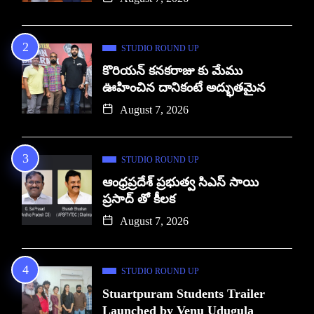
STUDIO ROUND UP
కొరియన్ కనకరాజు కు మేము
ఊహించిన దానికంటే అద్భుతమైన
August 7, 2026
STUDIO ROUND UP
ఆంధ్రప్రదేశ్ ప్రభుత్వ సిఎస్ సాయి
ప్రసాద్ తో కీలక
August 7, 2026
STUDIO ROUND UP
Stuartpuram Students Trailer
Launched by Venu Udugula