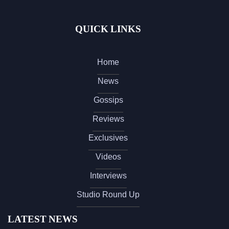
QUICK LINKS
Home
News
Gossips
Reviews
Exclusives
Videos
Interviews
Studio Round Up
LATEST NEWS