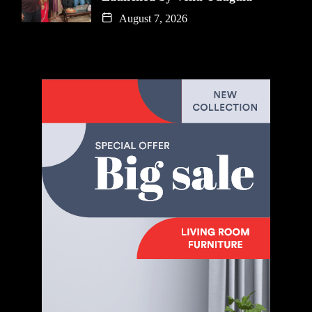
August 7, 2026