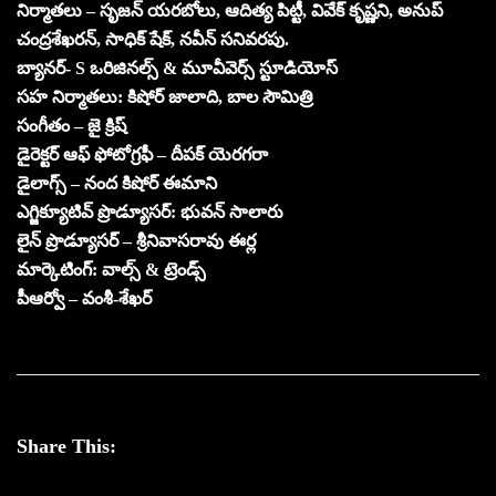
నిర్మాతలు – సృజన్ యరబోలు, ఆదిత్య పిట్టీ, వివేక్ కృష్ణని, అనుప్
చంద్రశేఖరన్, సాధిక్ షేక్, నవీన్ సనివరపు.
బ్యానర్- S ఒరిజినల్స్ & మూవీవెర్స్ స్టూడియోస్
సహ నిర్మాతలు: కిషోర్ జాలాది, బాల సౌమిత్రి
సంగీతం – జై క్రిష్
డైరెక్టర్ ఆఫ్ ఫోటోగ్రఫీ – దీపక్ యెరగరా
డైలాగ్స్ – నంద కిషోర్ ఈమాని
ఎగ్జిక్యూటివ్ ప్రొడ్యూసర్: భువన్ సాలారు
లైన్ ప్రొడ్యూసర్ – శ్రీనివాసరావు ఈర్ల
మార్కెటింగ్: వాల్స్ & ట్రెండ్స్
పీఆర్వో – వంశీ-శేఖర్
Share This: