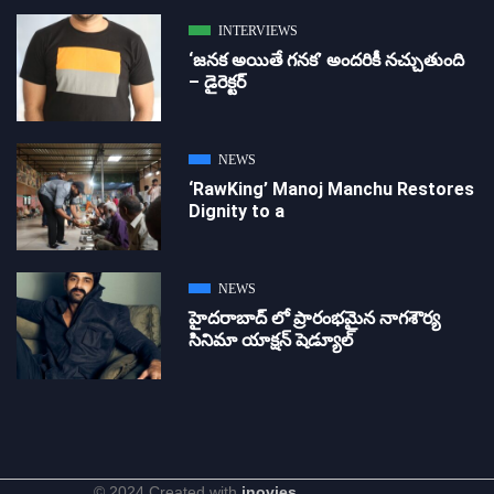
INTERVIEWS
‘జ‌న‌క అయితే గ‌న‌క‌’ అందరికీ నచ్చుతుంది
– డైరెక్ట‌ర్
NEWS
‘RawKing’ Manoj Manchu Restores
Dignity to a
NEWS
హైదరాబాద్ లో ప్రారంభమైన నాగశౌర్య
సినిమా యాక్షన్ షెడ్యూల్
© 2024 Created with
inovies