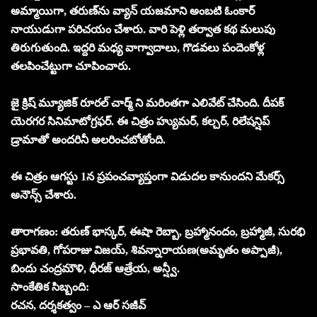
అమ్మాయిగా, తరుణ్‌ను వ్యాన్ యజమాని అంబటి ఓంకార్
నాయుడుగా పరిచయం చేశారు. వారి పెళ్లి తర్వాత కథ మలుపు
తిరుగుతుంది. ఇద్దరి మధ్య వాగ్వాదాలు, గొడవలు పందెంకోళ్ల
తలపించేట్టుగా చూపించారు.
జై క్రిష్ మ్యూజిక్ రూరల్ చార్మ్ ని మరింతగా ఎలివేట్ చేసింది. దీపక్
యెరగర సినిమాటోగ్రఫర్. ఈ చిత్రం హ్యుమర్, కల్చర్, రిలేషన్షిప్
డ్రామాతో అందరినీ అలరించబోతోంది.
ఈ చిత్రం ఆగస్టు 1న ప్రపంచవ్యాప్తంగా విడుదల కానుందని మేకర్స్
అనౌన్స్ చేశారు.
తారాగణం: తరుణ్ భాస్కర్, ఈషా రెబ్బా, బ్రహ్మానందం, బ్రహ్మాజీ, సురభి
ప్రభావతి, గోపరాజు విజయ్, శివన్నారాయణ(అమృతం అప్పాజీ),
బిందు చంద్రమౌళి, ధీరజ్ ఆత్రేయ, అన్ష్వీ.
సాంకేతిక సిబ్బంది:
రచన, దర్శకత్వం – ఎ ఆర్ సజీవ్