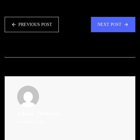
PREVIOUS POST
NEXT POST
Admin
(Website)
Administrator