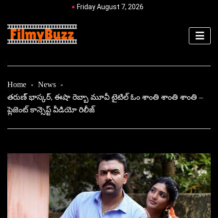
Friday August 7, 2026
Home
News
తరుణ్ భాస్కర్, ఈషా రెబ్బా మూవీ టైటిల్ ఓం శాంతి శాంతి శాంతి –
ప్లెజెంట్ కాన్సెప్ట్ వీడియో రిలీజ్