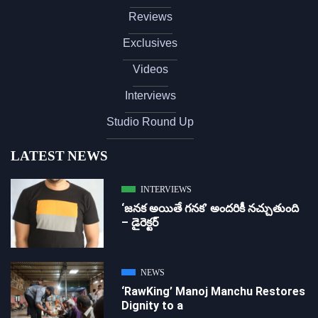
Reviews
Exclusives
Videos
Interviews
Studio Round Up
LATEST NEWS
INTERVIEWS
‘జ‌న‌క అయితే గ‌న‌క‌’ అందరికీ నచ్చుతుంది
– డైరెక్ట‌ర్
NEWS
‘RawKing’ Manoj Manchu Restores
Dignity to a