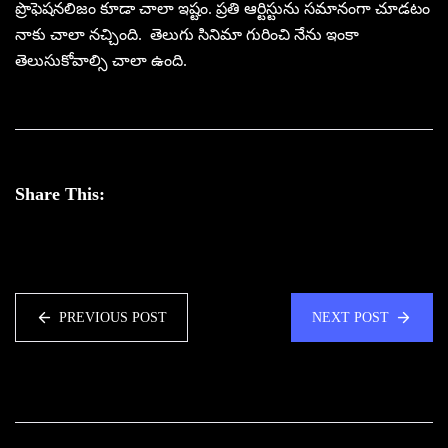
ప్రొఫెషనలిజం కూడా చాలా ఇష్టం. ప్రతి ఆర్టిస్టును సమానంగా చూడటం
నాకు చాలా నచ్చింది. తెలుగు సినిమా గురించి నేను ఇంకా
తెలుసుకోవాల్సి చాలా ఉంది.
Share This:
PREVIOUS POST
NEXT POST