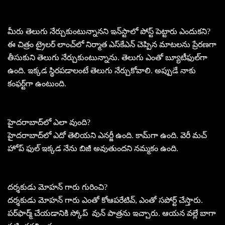
మీరు తెలుగు నేర్చుకుంటున్నానని ఇన్‌స్టాలో పోస్ట్‌ పెట్టారు ఎందుకని?
ఈ చిత్రం ట్రైలర్‌ లాంచ్‌లో నిర్మాత ఎస్‌కేఎన్‌ చెప్పిన మాటలను ప్రేరణగా
తీసుకుని తెలుగు నేర్చుకుంటున్నాను. తెలుగు ఎంతో బ్యూటీఫుల్‌గా
ఉంది. ఇక్కడ స్థిరపడాలంటే తెలుగు నేర్చుకోవాలి. అప్పుడే నాకు
కంఫర్ట్‌గా ఉంటుంది.
హైదరాబాద్‌లో ఎలా వుంది?
హైదరాబాద్‌లో ఎదో తెలియని ఎనర్జీ ఉంది. కామ్‌గా ఉంది. వెరీ మచ్‌
హోప్‌ ఫుల్‌ ఇక్కడ నేను బిజీ అవుతుందని నమ్మకం ఉంది.
దర్శకుడు మోహన్‌ గారు గురించి?
దర్శకుడు మోహన్‌ గారు ఎంతో కోఆపరేటివ్‌, ఎంతో సపోర్ట్‌ చేస్తారు.
పర్‌ఫార్మ్‌ చేయడానికి స్కోప్‌ వున్ పాత్రను ఇచ్చారు. ఆయన వల్లే బాగా