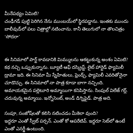
మీనేపథ్యం ఏమిటి?
చంఢీగడ్‌ పుట్టి పెరిగిన నేను ముంబయ్‌లో స్థిరపడ్డాను. ఇంతకు ముందు
బాలీవుడ్‌లో పలు చిత్రాల్లో నటించాను. కానీ తెలుగులో నా తొలచిత్రం
‘సోదరా’
ఈ సినిమాలో పార్ట్‌ కావడానికి మిమ్ములను ఆకట్టుకున్న అంశం ఏమిటి?
కథ నచ్చి ఒప్పుకున్నాను. బ్యూటీ ఆఫ్‌ దస్క్రిప్ట్‌. లైట్‌ హార్టెడ్‌ ఫ్యామిలీ
డ్రామా ఇది. ఈ సినిమా మీ స్నేహితులు, ఫ్రెండ్స్‌, ఫ్యామిలీ ఎవరితోనైనా
చూడొచ్చు. ఈ సినిమాలో నా పాత్ర కూడా బాగా నచ్చింది.
అమాయకమైన పల్లెటూరి అమ్మాయిగా కనిపిస్తాను. సింపుల్‌ విలేజ్‌ గర్ల్‌.
చదువున్న అమ్మాయి. ఇన్నోసెంట్‌, అండ్‌ డిగ్నిఫైడ్‌. పాత్ర అది.
సంపూ, సంజోష్‌లతో కలిసి నటించడం మీకెలా వుంది?
ఇద్దరూ ఎంతో స్వీట్‌ పర్సన్‌. ఎంతో కో ఆపరేటివ్‌. ఇద్దరూ సెట్‌లో ఉంటే
ఎంతో ఎనర్జీ ఉంటుంది.