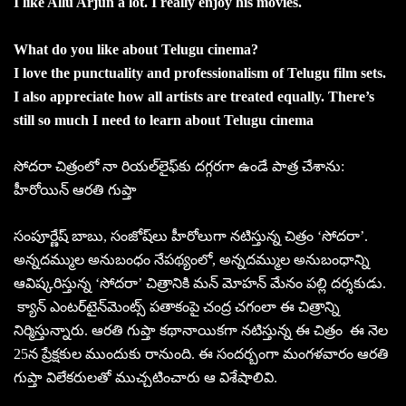
I like Allu Arjun a lot. I really enjoy his movies.
What do you like about Telugu cinema?
I love the punctuality and professionalism of Telugu film sets.
I also appreciate how all artists are treated equally. There’s
still so much I need to learn about Telugu cinema
సోదరా చిత్రంలో నా రియల్‌లైఫ్‌కు దగ్గరగా ఉండే పాత్ర చేశాను:
హీరోయిన్‌ ఆరతి గుప్తా
సంపూర్ణేష్‌ బాబు, సంజోష్‌లు హీరోలుగా నటిస్తున్న చిత్రం ‘సోదరా’.
అన్నదమ్ముల అనుబంధం నేపథ్యంలో, అన్నదమ్ముల అనుబంధాన్ని
ఆవిష్కరిస్తున్న ‘సోదరా’ చిత్రానికి మన్‌ మోహన్‌ మేనం పల్లి దర్శకుడు.
క్యాన్‌ ఎంటర్‌టైన్‌మెంట్స్‌ పతాకంపై చంద్ర చగంలా ఈ చిత్రాన్ని
నిర్మిస్తున్నారు. ఆరతి గుప్తా కథానాయికగా నటిస్తున్న ఈ చిత్రం ఈ నెల
25న ప్రేక్షకుల ముందుకు రానుంది. ఈ సందర్బంగా మంగళవారం ఆరతి
గుప్తా విలేకరులతో ముచ్చటించారు ఆ విశేషాలివి.