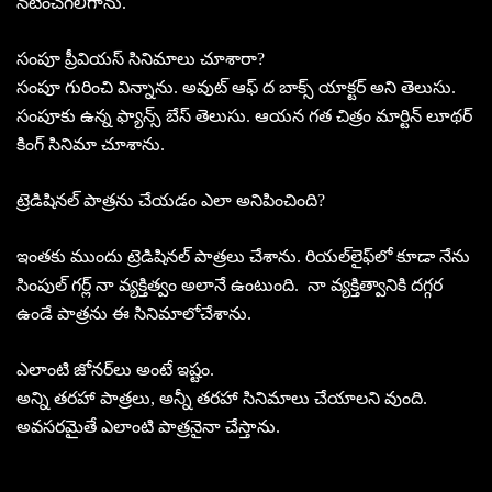
నటించగలిగాను.
సంపూ ప్రీవియస్‌ సినిమాలు చూశారా?
సంపూ గురించి విన్నాను. అవుట్‌ ఆఫ్‌ ద బాక్స్‌ యాక్టర్‌ అని తెలుసు.
సంపూకు ఉన్న ఫ్యాన్స్‌ బేస్‌ తెలుసు. ఆయన గత చిత్రం మార్టిన్‌ లూథర్‌
కింగ్‌ సినిమా చూశాను.
ట్రెడిషినల్‌ పాత్రను చేయడం ఎలా అనిపించింది?
ఇంతకు ముందు ట్రెడిషినల్‌ పాత్రలు చేశాను. రియల్‌లైఫ్‌లో కూడా నేను
సింపుల్‌ గర్ల్‌ నా వ్యక్తిత్వం అలానే ఉంటుంది. నా వ్యక్తిత్వానికి దగ్గర
ఉండే పాత్రను ఈ సినిమాలోచేశాను.
ఎలాంటి జోనర్‌లు అంటే ఇష్టం.
అన్ని తరహా పాత్రలు, అన్నీ తరహా సినిమాలు చేయాలని వుంది.
అవసరమైతే ఎలాంటి పాత్రనైనా చేస్తాను.