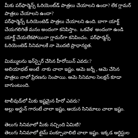
మీకు పర్‌ఫార్మెన్స్‌ ఓరియెంట్‌డ్‌ పాత్రలు చేయాలని ఉందా? లేక గ్లామర్‌
పాత్రలు చేయాలని ఉందా?
పర్‌ఫార్మెన్స్‌ ఓరియెంటెడ్‌ పాత్రలు చేయాలని ఉంది. బాగా యాక్ట్‌
చేయగలిగితే మనం అందంగా కనిపిస్తాం. ఒకవేళ అందంగా ఉండి
యాక్ట్‌ చేయలేకపోయినా గ్లామర్‌గా కనిపించం. పర్‌ఫార్మన్స్‌
ఓరియెంటెడ్‌ సినిమాలకే నా మొదటి ప్రాధాన్యత.
మిమ్ములను ఇన్‌స్పైర్‌ చేసిన హీరోయిన్‌ ఎవరు:?
అలియాభట్ అంటే నాకు చాలా ఇష్టం. ఆమె జర్నీ , ఆమె చేసిన
పాత్రలు నాలో ప్రేరణను నింపాయి. ఆమె సినిమాల సెలక్షన్‌ కూడా
బాగుంటుంది.
టాలీవుడ్‌లో మీకు ఇష్టమైన హీరో ఎవరు?
అల్లు అర్జున్‌ గారంటే చాలా ఇష్టం, ఆయన సినిమాలు చాలా ఇష్టం.
తెలుగు సినిమాలో మీకు నచ్చింది ఏమిటి?
తెలుగు సినిమాలో టైమ్‌ పంక్చూవాలిటి చాలా ఇష్టం. ఇక్కడ ఆర్టిస్టుల