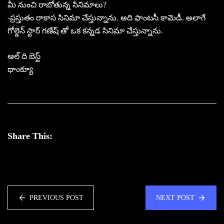
మీ నుంచి రాబోతున్న సినిమాలు?
-ప్రస్తుతం రాకాస సినిమా చేస్తున్నాను. అది ఫాంటసీ కామెడీ. అలాగే
గోల్డెన్ స్టార్ గణేష్ తో ఒక కన్నడ సినిమా చేస్తున్నాను.
ఆల్ ది బెస్ట్
థాంక్యూ
Share This:
PREVIOUS POST
NEXT POST