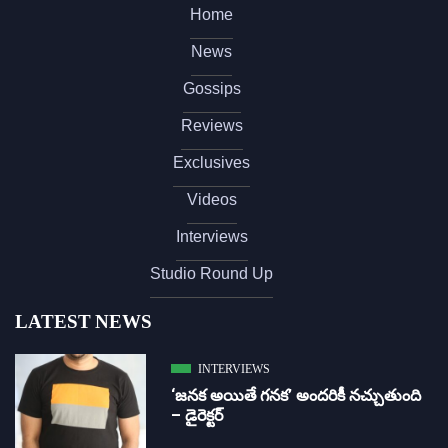
Home
News
Gossips
Reviews
Exclusives
Videos
Interviews
Studio Round Up
LATEST NEWS
INTERVIEWS
‘జ‌న‌క అయితే గ‌న‌క‌’ అందరికీ నచ్చుతుంది
– డైరెక్ట‌ర్