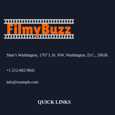
Slate’s Washington, 1707 L St. NW, Washington, D.C., 20036.
+1 212-602-9641
info@example.com
QUICK LINKS