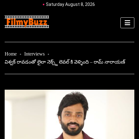
Saturday August 8, 2026
Home
Interviews
విశ్వక్ రావడంతో లైలా నెక్స్ట్ లెవల్ కి వెళ్ళింది – రామ్ నారాయణ్