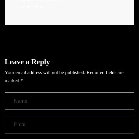
Administrator
Leave a Reply
Your email address will not be published.
Required fields are
marked
*