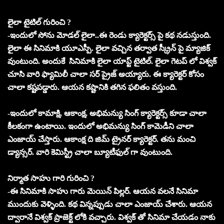
లైలా టైటిల్ గురించి ?
-ఇందులో సోను మోడల్ లైలా..ఈ రెండు క్యారెక్టర్స్ పై కథ నడుస్తుంది.
లైలా ఈ సినిమాకి యూఎస్పీ. లైలా వచ్చిన తర్వాత స్క్రీన్ పై మ్యాజిక్
వుంటుంది. అందుకే సినిమాకి లైలా యాప్ట్ టైటిల్. లైలా గెటప్ లో విశ్వక్
చూసి వారి ఫ్యామిలీ చాలా సర్ ప్రైజ్ అయ్యారు. ఈ క్యారెక్టర్ కోసం
చాలా కష్టపడ్డారు. ఆయన కష్టానికి తగిన ఫలితం వస్తుంది.
-ఇందులో కామాక్షి, ఆకాంక్ష, అభిమన్యు సింగ్ క్యారెక్టర్స్ కూడా చాలా
కీలకంగా ఉంటాయి. ఇందులో అభిమన్యు సింగ్ కామెడీని చాలా
ఎంజాయ్ చేస్తారు. ఆకాంక్ష ది జిమ్ ట్రైనర్ క్యారెక్టర్. తను మంచి
డ్యాన్సర్. వారి కెమిస్ట్రీ చాలా బ్యూటీఫుల్ గా వుంటుంది.
నిర్మాత సాహు గారి గురించి ?
-ఈ సినిమాకి సాహు గారు మెయిన్ పిల్లర్. ఆయన వలనే సినిమా
ముందుకు వెళ్ళింది. కథ విన్నప్పుడు చాలా ఎంజాయ్ చేశారు. ఆయన
ద్వారానే విశ్వక్ ప్రాజెక్ట్ లోకి వచ్చారు. విశ్వక్ తో సినిమా చేయడం నాకు