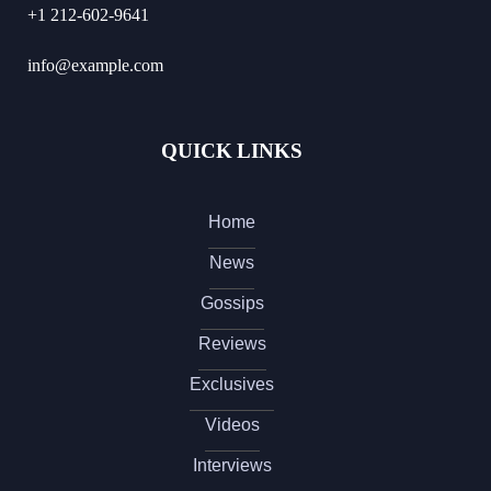
+1 212-602-9641
info@example.com
QUICK LINKS
Home
News
Gossips
Reviews
Exclusives
Videos
Interviews