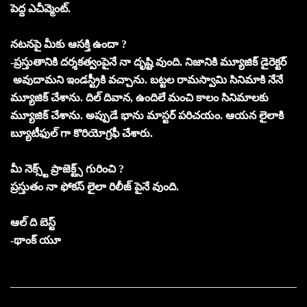
పెద్ద ఎచీవ్మెంట్.
నటనపై మీకు ఆసక్తి ఉందా ?
-ప్రస్తుతానికి దర్శకత్వంపైనే నా దృష్టి వుంది. నిజానికి మ్యూజిక్ డైరెక్టర్
అవుదామని ఇండస్ట్రీకి వచ్చాను. బట్టల రామస్వామి సినిమాకి నేనే
మ్యూజిక్ చేశాను. దిల్ దివాన, ఉందిలే మంచి కాలం సినిమాలకు
మ్యూజిక్ చేశాను. అప్పుడే భాను మాస్టర్ పరిచయం. ఆయన లైలాకి
బ్యూటీఫుల్ గా కొరియోగ్రఫీ చేశారు.
మీ నెక్స్ట్ ప్రాజెక్ట్స్ గురించి ?
ప్రస్తుతం నా ఫోకస్ లైలా రిలీజ్ పైనే వుంది.
ఆల్ ది బెస్ట్
-థాంక్ యూ