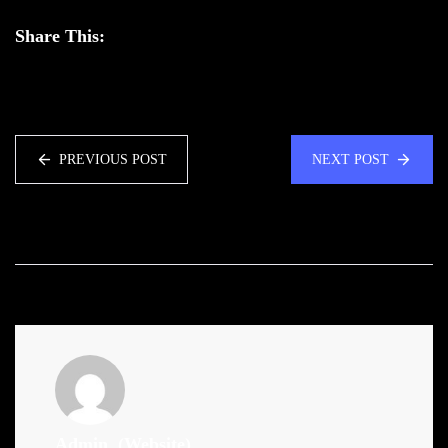
Share This:
PREVIOUS POST
NEXT POST
Admin
(Website)