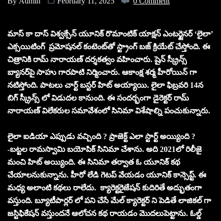
By
Admin
February 11, 2025
0 Comment
మాస్ కా దాస్ విశ్వక్సేన్ యూనిక్ రొమాంటిక్ యాక్షన్ ఎంటర్టైనర్ ‘లైలా’
ఎక్సయిటింగ్ ప్రమోషనల్ కంటెంట్‌తో స్ట్రాంగ్ బజ్ క్రియేట్ చేస్తోంది. ఈ
చిత్రానికి రామ్ నారాయణ్ దర్శకత్వం వహించారు. షైన్ స్క్రీన్స్
బ్యానర్‌పై సాహు గారపాటి నిర్మించారు. ఆకాంక్ష శర్మ హీరోయిన్ గా
నటిస్తోంది. పాటలు చార్ట్ బస్టర్ హిట్ అయ్యాయి. లైలా ఫిబ్రవరి 14న
బిగ్ స్క్రీన్స్ లో విడుదల కానుంది. ఈ సందర్భంగా డైరెక్టర్ రామ్
నారాయణ్ విలేకరుల సమావేశంలో సినిమా విశేషాల్ని పంచుకున్నారు.
లైలా ఐడియా ఎప్పుడు వచ్చింది ? ప్రాజెక్ట్ ఎలా స్టార్ట్ అయ్యింది ?
-బట్టల రామస్వామి బయోపిక్ సినిమా చేశాను. అది 2021లో రిలీజై
మంచి హిట్ అయ్యింది. ఈ సినిమా తర్వాత ఓ యూనిక్ కథ
చేయాలనుకున్నాను. హీరో లేడి గెటప్ వేయడం యూనిక్ కాన్సెప్ట్. ఈ
మధ్య అలాంటి కథలు రాలేదు. క్యారెక్టరైజేషన్ కుదిరితే అద్భుతంగా
వస్తుంది. బ్యూటీపార్లర్ లో పని చేసే మేల్ క్యారెక్టర్ ని పెడితే లాజికల్ గా
జస్టిఫికేషన్ వస్తుందనే ఆలోచన కథ రాయడం మొదలుపెట్టాను. ఓల్డ్