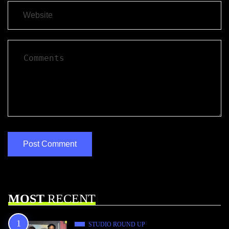
MOST
RECENT
STUDIO ROUND UP