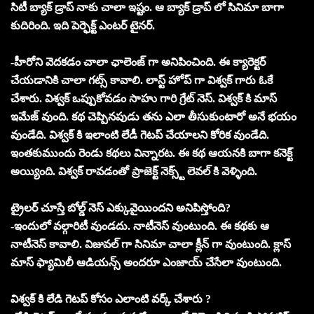
సిటీ బ్యాక్ డ్రాప్ నాకు చాలా ఇష్టం. ఆ బ్యాక్ డ్రాప్ లో సినిమా బాగా
కుదిరింది. ఇది పెర్ఫెక్ట్ ఎంటర్ టైనర్.
-హీరోని వెదకడం చాలా ఛాలెంజ్ గా అనిపించింది. ఈ క్యారెక్టర్
చేయడానికి చాలా గట్స్ కావాలి. లాస్ట్ హోప్ గా విశ్వక్ గారు ఓకే
చేశారు. విశ్వక్ ఒప్పుకోవడం సాహు గారి గ్రేట్ నెస్. విశ్వక్ కి మాస్
ఇమేజ్ వుంది. కథ చెప్పినపుడు తను ఎలా తీసుకుంటారో అనే భయం
వుండేది. విశ్వక్ కి ఇలాంటి లేడీ గెటప్ చేయాలని కోరిక వుండేది.
ఇంతకుముందు రెండు కథలు విన్నారట. ఈ కథ ఆయనకి బాగా కనెక్ట్
అయ్యింది. విశ్వక్ రావడంతో ప్రాజెక్ట్ నెక్స్ట్ లెవల్ కి వెళ్ళింది.
ట్రైలర్ చూస్తే బోల్డ్ నెస్ ఎక్కువైయిందని అనిపిస్తోంది?
-ఇందులో వల్గారిటీ వుండదు. నాటీనెస్ వుంటుంది. ఈ కథకు ఆ
నాటీనెస్ కావాలి. విజువల్ గా సినిమా చాలా క్లీన్ గా వుంటుంది. క్లాస్
మాస్ ఫ్యామిలీ ఆడియన్స్ అందరూ ఎంజాయ్ చేసేలా వుంటుంది.
విశ్వక్ కి లేడి గెటప్ కోసం ఎలాంటి వర్క్ చేశారు ?