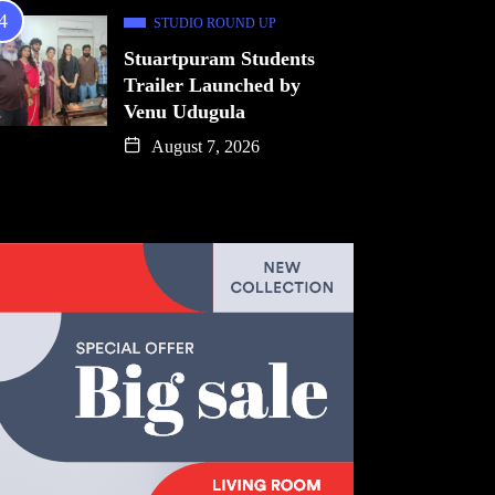
STUDIO ROUND UP
Stuartpuram Students
Trailer Launched by
Venu Udugula
August 7, 2026