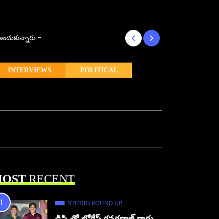
్ అందుకున్నారు –
కొరియన్ కనకరాజు క
INTERVIEWS
POLITICAL
OST
RECENT
STUDIO ROUND UP