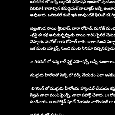
ఒరిజినల్ లో ఉన్న ఆర్గానిక్ ఎమోషన్ ఇందులో వుంటుంది. క
సినిమాకి కావాల్సిన కమర్షియల్ వాల్యూస్ అన్నీ ఉంటాయ
అవుతారు. ఒరిజినల్ కంటే ఇది బావుందనే ఫీలింగ్ కలిగిస్
బెల్లంకొండ సాయి శ్రీనివాస్, నారా రోహిత్, మనోజ్ మ
-ఫస్ట్ ఈ కథ అనుకున్నప్పుడు సాయి గారిని ఫైనల్ చేసుకు
చెప్పారు. మనోజ్ గారు రోహిత్ గారు చాలా మంచి పర్ఫార్మర్
ఒక మంచి యాక్టర్స్ నుంచి మంచి సినిమా వచ్చినప్పుడు 
-ఒరిజినల్ లో ఉన్న కాన్ ఫ్లిక్ట్ ఎమోషన్స్ అన్నీ ఉం
ముగ్గురు హీరోలతో సెట్స్ లో వర్క్ చేయడం ఎలా అనిప
-బిగినింగ్ లో ముగ్గురు హీరోలను హ్యాండిల్ చేయడం
స్క్రీన్ చాలా మంచి ఫ్రెండ్స్. చాలా సపోర్ట్ చేశారు. 14 
ఉండేవారు. అ అపోర్షన్ షూట్ చేయడం చాలెంజింగ్ గా అ