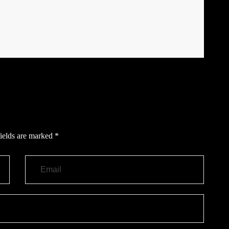
ields are marked
*