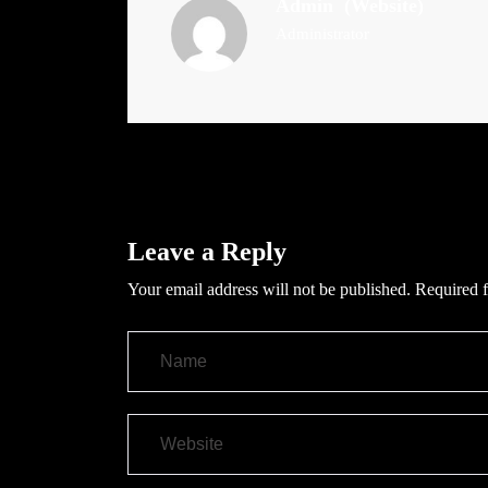
Admin
(Website)
Administrator
Leave a Reply
Your email address will not be published.
Required f