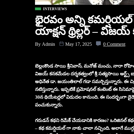
INTERVIEWS
భైరవం అన్ని కమర్షియల్
యాక్షన్ థ్రిల్లర్ – వి
By
Admin
May 17, 2025
0 Comment
బెల్లంకొండ సాయి శ్రీనివాస్, మనోజ్ మంచు, నారా రోహిత్ హ
విజయ్ కనకమేడల దర్శకత్వంలో శ్రీ సత్యసాయి ఆర్ట్స్ బ్యానర
అధినేత డా. జయంతిలాల్ గడా సమర్పిస్తున్నారు. ఈ చిత్ర
నటిస్తున్నారు. ఇప్పటికే ప్రమోషనల్ కంటెంట్ ఈ సినిమాపై భ
30న థియేటర్లలో విడుదల కానుంది. ఈ సందర్భంగా డైరె
పంచుకున్నారు.
గరుడన్ కథని రిమేక్ చేయడానికి కారణం? ఒరిజినల్ కథక
– కథ కమర్షియల్ గా నాకు చాలా నచ్చింది. అలాగే ముగ్గు