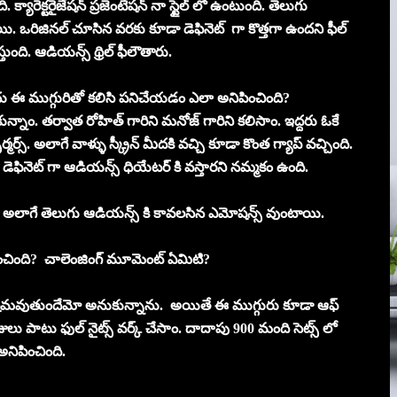
్యారెక్టరైజేషన్ ప్రజెంటేషన్ నా స్టైల్ లో ఉంటుంది. తెలుగు
ి. ఒరిజినల్ చూసిన వరకు కూడా డెఫినెట్ గా కొత్తగా ఉందని ఫీల్
తుంది. ఆడియన్స్ థ్రిల్ ఫీలౌతారు.
ంచు ఈ ముగ్గురితో కలిసి పనిచేయడం ఎలా అనిపించింది?
న్నాం. తర్వాత రోహిత్ గారిని మనోజ్ గారిని కలిసాం. ఇద్దరు ఓకే
స్. అలాగే వాళ్ళు స్క్రీన్ మీదకి వచ్చి కూడా కొంత గ్యాప్ వచ్చింది.
డెఫినెట్ గా ఆడియన్స్ ధియేటర్ కి వస్తారని నమ్మకం ఉంది.
టాయి. అలాగే తెలుగు ఆడియన్స్ కి కావలసిన ఎమోషన్స్ వుంటాయి.
ించింది? చాలెంజింగ్ మూమెంట్ ఏమిటి?
 కష్టమవుతుందేమో అనుకున్నాను. అయితే ఈ ముగ్గురు కూడా ఆఫ్
రోజులు పాటు ఫుల్ నైట్స్ వర్క్ చేసాం. దాదాపు 900 మంది సెట్స్ లో
నిపించింది.