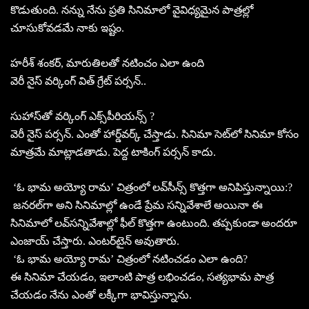
కొడుతుంది. నన్ను నేను ప్రతి సినిమాలో వైవిధ్యమైన పాత్రల్లో
చూసుకోవడమే నాకు ఇష్టం.
హరీశ్‌ శంకర్‌, మారుతిలతో నటించం ఎలా ఉంది
వెరీ నైస్‌ వర్కింగ్‌ విత్‌ గ్రేట్‌ పర్సన్‌..
సుహాస్‌తో వర్కింగ్‌ ఎక్స్‌పీరియన్స్‌ ?
వెరీ నైస్‌ పర్సన్‌. ఎంతో హార్డ్‌వర్క్‌ చేస్తాడు. సినిమా సెట్‌లో సినిమా కోసం
మాత్రమే మాట్లాడతాడు. పెద్ద టాకింగ్‌ పర్సన్‌ కాదు.
‘ఓ భామ అయ్యో రామ’ చిత్రంలో లవ్‌సీన్స్‌ కొత్తగా అనిపిస్తున్నాయి:?
జనరల్‌గా అని సినిమాల్లో ఉండే ప్రేమ సన్నివేశాలే అయినా ఈ
సినిమాలో లవ్‌సన్నివేశాల్లో ఫీల్‌ కొత్తగా ఉంటుంది. తప్పకుండా అందరూ
ఎంజాయ్‌ చేస్తారు. ఎంటర్‌టైన్‌ అవుతారు.
‘ఓ భామ అయ్యో రామ’ చిత్రంలో నటించడం ఎలా ఉంది?
ఈ సినిమా చేయడం, ఇలాంటి పాత్ర లభించడం, సత్యభామ పాత్ర
చేయడం నేను ఎంతో లక్కీగా భావిస్తున్నాను.