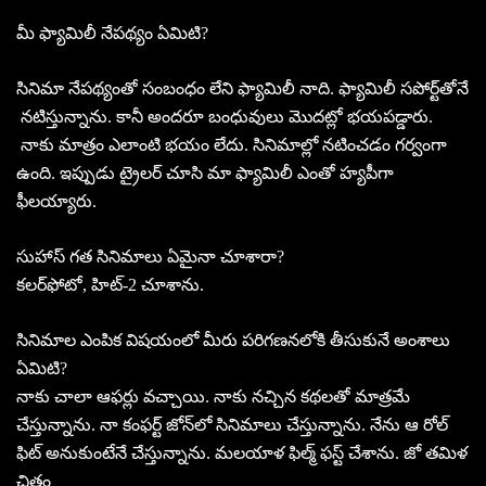
మీ ఫ్యామిలీ నేపథ్యం ఏమిటి?
సినిమా నేపథ్యంతో సంబంధం లేని ఫ్యామిలీ నాది. ఫ్యామిలీ సపోర్ట్‌తోనే
నటిస్తున్నాను. కానీ అందరూ బంధువులు మొదట్లో భయపడ్డారు.
నాకు మాత్రం ఎలాంటి భయం లేదు. సినిమాల్లో నటించడం గర్వంగా
ఉంది. ఇప్పుడు ట్రైలర్‌ చూసి మా ఫ్యామిలీ ఎంతో హ్యపీగా
ఫీలయ్యారు.
సుహాస్‌ గత సినిమాలు ఏమైనా చూశారా?
కలర్‌ఫోటో, హిట్‌-2 చూశాను.
సినిమాల ఎంపిక విషయంలో మీరు పరిగణనలోకి తీసుకునే అంశాలు
ఏమిటి?
నాకు చాలా ఆఫర్లు వచ్చాయి. నాకు నచ్చిన కథలతో మాత్రమే
చేస్తున్నాను. నా కంఫర్ట్‌ జోన్‌లో సినిమాలు చేస్తున్నాను. నేను ఆ రోల్‌
ఫిట్‌ అనుకుంటేనే చేస్తున్నాను. మలయాళ ఫిల్మ్‌ ఫస్ట్‌ చేశాను. జో తమిళ
చిత్రం