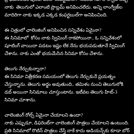
నాకు తెలుగులో ఎలాంటి ప్రాబ్లమ్‌ అనిపించలేదు. అన్ని లాంగ్వేజ్‌ల
మాదిరిగా నాకు ఇక్కడ ఎక్కడ కంఫర్టబుల్‌గా అనిపించింది.
ఈ చిత్రంలో ఛాలెంజింగ్‌ అనిపించిన సన్నివేశం ఏమైనా?
ఈ సినిమాలో కోసం నాకు స్విమింగ్‌ రాకపోయినా.. ఓ సన్నివేశంలో
షూటింగ్‌ వాయిదా పడటం ఇష్టం లేక నేను భయపడుతూనే స్విమింగ్‌
చేశాను. నాకు ఎంతో భయమేసిన సినిమా కోసం చేశాను.
తెలుగు నేర్చుకున్నారా?
ఈ సినిమా చిత్రీకరణ సమయంలో తెలుగు నేర్చుకునే ప్రయత్నం
చేస్తున్నాను. తెలుగు అర్థం అవుతుంది.. తమిళం నుంచి తెలుగులోకి
డబ్‌ అయినా సినిమాలు చూస్తుంటాను. ఇటీవల తెలుగు హిట్‌-3
సినిమా చూశాను.
చాలెంజింగ్‌ రోల్స్‌ ఏమైనా చేయాలని ఉందా?
నాకు ఎప్పుడూ, డిఫరెంట్‌గా చాలెంజింగ్‌ పాత్రలు చేయాలని ఉంటుంది.
ప్రతి సినిమాలో రొటిన్‌ పాత్రలు చేస్తే నాకే కాదు ఆడియన్స్‌కు కూడా బోర్‌