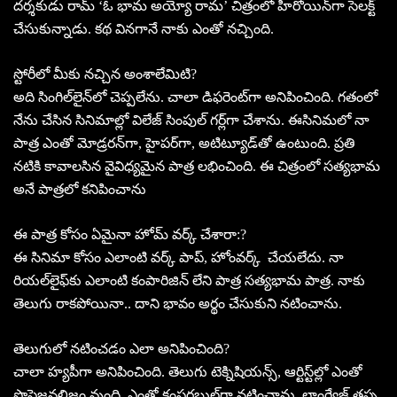
దర్శకుడు రామ్‌ ‘ఓ భామ అయ్యో రామ’ చిత్రంలో హీరోయిన్‌గా సెలక్ట్‌
చేసుకున్నాడు. కథ వినగానే నాకు ఎంతో నచ్చింది.
స్టోరీలో మీకు నచ్చిన అంశాలేమిటి?
అది సింగిల్‌లైన్‌లో చెప్పలేను. చాలా డిఫరెంట్‌గా అనిపించింది. గతంలో
నేను చేసిన సినిమాల్లో విలేజ్‌ సింపుల్‌ గర్ల్‌గా చేశాను. ఈసినిమలో నా
పాత్ర ఎంతో మోడ్రరన్‌గా, హైపర్‌గా, అటిట్యూడ్‌తో ఉంటుంది. ప్రతి
నటికి కావాలసిన వైవిధ్యమైన పాత్ర లభించింది. ఈ చిత్రంలో సత్యభామ
అనే పాత్రలో కనిపించాను
ఈ పాత్ర కోసం ఏమైనా హోమ్‌ వర్క్‌ చేశారా:?
ఈ సినిమా కోసం ఎలాంటి వర్క్‌ పాప్‌, హోంవర్క్‌ చేయలేదు. నా
రియల్‌లైఫ్‌కు ఎలాంటి కంపారిజిన్‌ లేని పాత్ర సత్యభామ పాత్ర. నాకు
తెలుగు రాకపోయినా.. దాని భావం అర్థం చేసుకుని నటించాను.
తెలుగులో నటించడం ఎలా అనిపించింది?
చాలా హ్యపీగా అనిపించింది. తెలుగు టెక్నిషియన్స్‌, ఆర్టిస్ట్‌ల్లో ఎంతో
ప్రొఫెజనలిజం వుంది. ఎంతో కంపర్టబుల్‌గా నటించాను. లాంగ్వేజ్‌ తప్ప