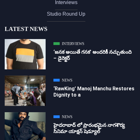
Interviews
Studio Round Up
LATEST NEWS
INTERVIEWS
‘జ‌న‌క అయితే గ‌న‌క‌’ అందరికీ నచ్చుతుంది
– డైరెక్ట‌ర్
NEWS
‘RawKing’ Manoj Manchu Restores
Dignity to a
NEWS
హైదరాబాద్ లో ప్రారంభమైన నాగశౌర్య
సినిమా యాక్షన్ షెడ్యూల్