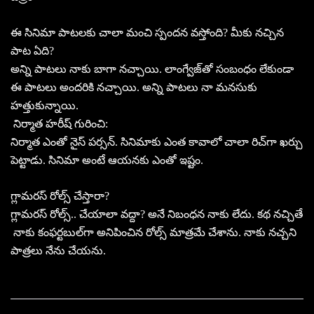
ఈ సినిమా పాటలకు చాలా మంచి స్పందన వస్తోంది? మీకు నచ్చిన
పాట ఏది?
అన్ని పాటలు నాకు బాగా నచ్చాయి. లాంగ్వేజ్‌తో సంబంధం లేకుండా
ఈ పాటలు అందరికి నచ్చాయి. అన్ని పాటలు నా మనసుకు
హత్తుకున్నాయి.
నిర్మాత హరీష్‌ గురించి:
నిర్మాత ఎంతో నైస్‌ పర్సన్‌. సినిమాకు ఎంత కావాలో చాలా రిచ్‌గా ఖర్చు
పెట్టాడు. సినిమా అంటే ఆయనకు ఎంతో ఇష్టం.
గ్లామరస్‌ రోల్స్‌ చేస్తారా?
గ్లామరస్‌ రోల్స్‌.. చేయాలా వద్దా? అనే నిబంధన నాకు లేదు. కథ నచ్చితే
నాకు కంఫర్టబుల్‌గా అనిపించిన రోల్స్‌ మాత్రమే చేశాను. నాకు నచ్చని
పాత్రలు నేను చేయను.