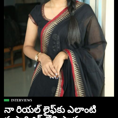
INTERVIEWS
నా రియల్‌ లైఫ్‌కు ఎలాంటి