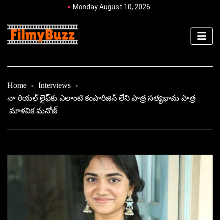
Monday August 10, 2026
Home
Interviews
నా రియల్‌ లైఫ్‌కు ఎలాంటి కంపారిజిన్‌ లేని పాత్ర సత్యభామ పాత్ర –
మాళవిక మనోజ్‌