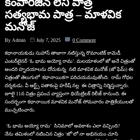
కంపారిజిన్‌ లేని పాత్ర
సత్యభామ పాత్ర – మాళవిక
మనోజ్‌
By
Admin
July 7, 2025
0 Comment
కథానాయకుడు సుహాస్‌ తాజాగా నటిస్తున్న రొమాంటిక్‌ కామెడీ
ఎంటర్‌టైనర్‌ ‘ఓ భామ అయ్యో రామ’. మలయాళంలో జో అనే చిత్రంతో
అందరి హృదయాలను దోచుకున్న నటి మాళవిక మనోజ్ (జో ఫేమ్) ఈ
చిత్రంతో తెలుగులో కథానాయికగా పరిచయమవుతోంది. రామ్ గోధల
దర్శకుడు. వీ ఆర్ట్స్‌ పతాకంపై హరీష్‌ నల్ల ఈ చిత్రాన్ని నిర్మిస్తున్నారు.
జూలై 11న చిత్రం ప్రపంచ వ్యాప్తంగా థియేట్రిలక్‌ రిలీజ్‌ కానుంది. ఈ
సందర్భంగా కథానాయిక మాళవిక మనోజ్‌ సోమవారం పాత్రికేయులతో
ముచ్చటించారు.
‘ఓ భామ అయ్యో రామ’ సినిమాలో అవకాశం ఎలా వచ్చింది?
నేను తమిళంలో నటించిన చిత్రం ‘జో’లో నా అభినయం చూసి