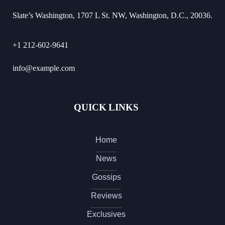
Slate’s Washington, 1707 L St. NW, Washington, D.C., 20036.
+1 212-602-9641
info@example.com
QUICK LINKS
Home
News
Gossips
Reviews
Exclusives