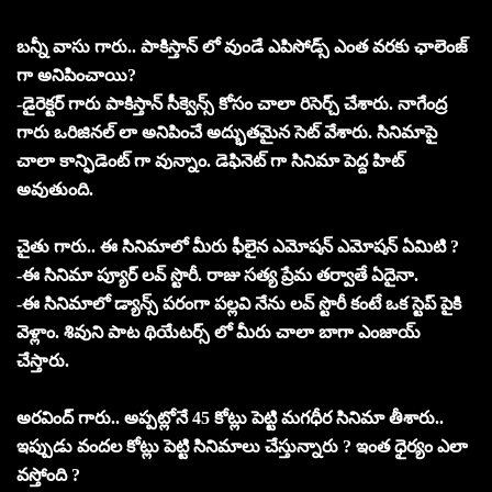
బన్నీ వాసు గారు.. పాకిస్తాన్ లో వుండే ఎపిసోడ్స్ ఎంత వరకు ఛాలెంజ్
గా అనిపించాయి?
-డైరెక్టర్ గారు పాకిస్తాన్ సీక్వెన్స్ కోసం చాలా రిసెర్చ్ చేశారు. నాగేంద్ర
గారు ఒరిజినల్ లా అనిపించే అద్భుతమైన సెట్ వేశారు. సినిమాపై
చాలా కాన్ఫిడెంట్ గా వున్నాం. డెఫినెట్ గా సినిమా పెద్ద హిట్
అవుతుంది.
చైతు గారు.. ఈ సినిమాలో మీరు ఫీలైన ఎమోషన్ ఎమోషన్ ఏమిటి ?
-ఈ సినిమా ప్యూర్ లవ్ స్టొరీ. రాజు సత్య ప్రేమ తర్వాతే ఏదైనా.
-ఈ సినిమాలో డ్యాన్స్ పరంగా పల్లవి నేను లవ్ స్టొరీ కంటే ఒక స్టెప్ పైకి
వెళ్లాం. శివుని పాట థియేటర్స్ లో మీరు చాలా బాగా ఎంజాయ్
చేస్తారు.
అరవింద్ గారు.. అప్పట్లోనే 45 కోట్లు పెట్టి మగధీర సినిమా తీశారు..
ఇప్పుడు వందల కోట్లు పెట్టి సినిమాలు చేస్తున్నారు ? ఇంత ధైర్యం ఎలా
వస్తోంది ?