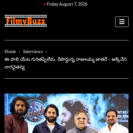
Friday August 7, 2026
Home
Interviews
ఈ పాలి యేట గురితప్పేలేదు. రేపొద్దున్న రాజులమ్మ జాతరే – అక్కినేని
నాగచైతన్య