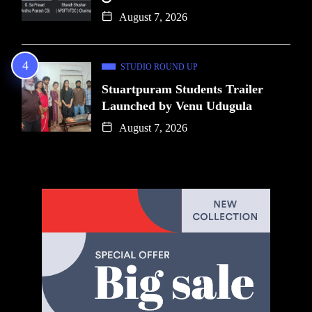
August 7, 2026
STUDIO ROUND UP
Stuartpuram Students Trailer
Launched by Venu Udugula
August 7, 2026