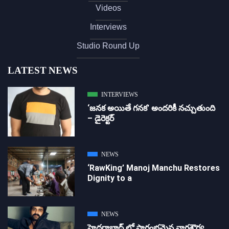
Videos
Interviews
Studio Round Up
LATEST NEWS
INTERVIEWS
‘జ‌న‌క అయితే గ‌న‌క‌’ అందరికీ నచ్చుతుంది
– డైరెక్ట‌ర్
NEWS
‘RawKing’ Manoj Manchu Restores
Dignity to a
NEWS
హైదరాబాద్ లో ప్రారంభమైన నాగశౌర్య