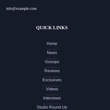
info@example.com
QUICK LINKS
Home
News
Gossips
Reviews
Exclusives
Videos
Interviews
Studio Round Up