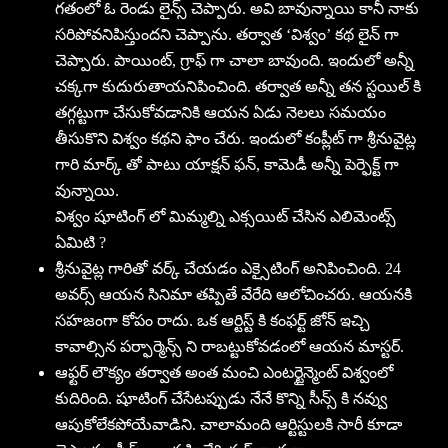
గతంలో ఓ రెండు లైన్స్ చెప్పారు. అవి బావున్నాయి కానీ నాకు
సరిపోవనిపిస్తుందని చెప్పాను. తర్వాత ‘విశ్వం’ కథ లైన్ గా
చెప్పారు. పాయింట్, గ్రాఫ్ గా చాలా బావుంది. ఇందులో అన్నీ
చక్కగా కుదురుతాయనిపించింది. తర్వాత అన్నీ తన స్టయిల్ కి
తగ్గట్టుగా చేసుకోవడానికి ఆయన ఏడు నెలలు సమయం
తీసుకొని విశ్వం కథని ఫాం చేరు. ఇందులో కంప్లీట్ గా శ్రీనువైట్ల
గారి మార్క్ తో పాటు యాక్షన్ ఫన్, కామెడీ అన్నీ పెర్ఫెక్ట్ గా
వున్నాయి.
విశ్వం షూటింగ్ లో మిమ్మల్ని ఎక్సయిట్ చేసిన ఎలిమెంట్స్
ఏమిటి ?
శ్రీనువైట్ల గారితో వర్క్ చేయడం ఎక్సైటింగ్ అనిపించింది. 24
అవర్స్ ఆయన సినిమా తప్పితే వేరేది ఆలోచించరు. ఆయనకి
సహజంగా కోపం రాదు. ఒక ఆర్టిస్ట్ కి కంఫర్ట్ జోన్ ఇచ్చి
కావాల్సిన పర్ఫార్మెన్స్ ని రాబట్టుకోవడంలో ఆయన మాస్టర్.
ఆఫ్టర్ లౌక్యం తర్వాత అంత మంచి ఎంటర్టైన్మెంట్ విశ్వంలో
కుదిరింది. షూటింగ్ చేసేటప్పుడు నేనే కొన్ని సీన్స్ కి నవ్వు
ఆపుకోలేకపోయేవాడిని. చాలామంది ఆర్టిస్టులకి సారీ కూడా