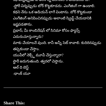
-స్టోరీ విన్నప్పుడు బోర్ కొట్టకూడదు. ఎంగేజింగ్ గా ఉండాలి.
కథని నేను ఒక ఆడియన్ లాగే వింటాను. బోర్ కొట్టకుండా
ఎంగేజింగ్ అనిపించినప్పుడు అలాంటి స్క్రిప్ట్ చేయడానికి
ఇష్టపడతాను.
ప్రభాస్, మీ కాంబినేషన్ లో సినిమా కోసం ఫ్యాన్స్
ఎదురుచూస్తున్నారు?
మాకు చేయాలనే వుంది. కానీ అన్నీ సెట్ కావాలి. కుదిరినప్పుడు
తప్పకుండా చేస్తాం.
యువీలో నెక్స్ట్ మూవీ చేస్తున్నారా?
స్టొరీ జరుగుతుంది. త్వరలో చెప్తాను.
ఆల్ ది బెస్ట్
-థాంక్ యూ
Share This: