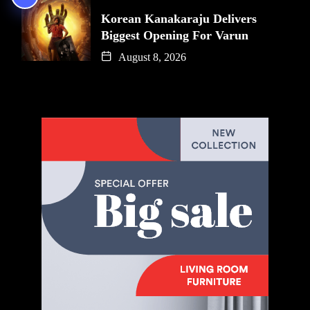
Korean Kanakaraju Delivers
Biggest Opening For Varun
August 8, 2026