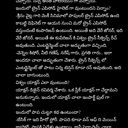
చెప్పాను. సీన్స్ అంత హిలేరియస్ గా వచ్చాయి.
ఇందులో ట్రైన్ ఎపిసోడ్ హైలెట్ గా వుంటుందని విన్నాం?
-శ్రీను వైట్ల గారి వెంకీ సినిమాలో పాపులర్ ట్రైన్ ఎపిసోడ్ ఉంది
కాబట్టి డెఫినెట్ గా ఆయన నుంచి మరో ట్రైన్ ఎపిసోడ్
వస్తుందంటే కంపారిజన్ ఉంటుంది. అయితే అది వేరే జోనర్, ఇది
వేరే జోనర్. అయితే ఈ కంపేరిజన్ కి విశ్వం ట్రైన్ సీక్వెన్స్ రీచ్
అవుతుంది. ఎంటర్టైన్మెంట్ చాలా అద్భుతంగా వచ్చింది.
-వెన్నెల కిషోర్, వీటి గణేష్, నరేష్ గారు, ప్రగతి గారు.. ఇలా
అందరూ చాలా అద్భుతంగా చేశారు. ట్రైన్ సీక్వెన్స్ లో
ఎంటర్టైన్మెంట్ తో పాటు చిన్న టెన్షన్ కూడా రన్ అవుతుంది. అది
చాలా బాగుంటుంది.
విశ్వం యాక్షన్ ఎలా వుంటుంది?
యాక్షన్ డిజైన్ రవివర్మ చేశారు. ఒక స్లీక్ యాక్షన్ గా చేద్దామని
అనుకున్నారు. ఇందులో యాక్షన్ చాలా ఇంపాక్ట్ ఫుల్ గా
ఉంటుంది.
ఇందులో పాప చుట్టూ కథ ఉంటుందా?
-బేసిక్ గా ఇది హీరో స్టోరీ. పాపది కూడా వన్ ఆఫ్ ది మెయిన్
క్యారెక్టర్. పాపకి ఏడేళ్లు ఉంటాయి. కానీ పెర్ఫార్మెన్స్ చాలా