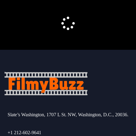
Slate’s Washington, 1707 L St. NW, Washington, D.C., 20036.
+1 212-602-9641