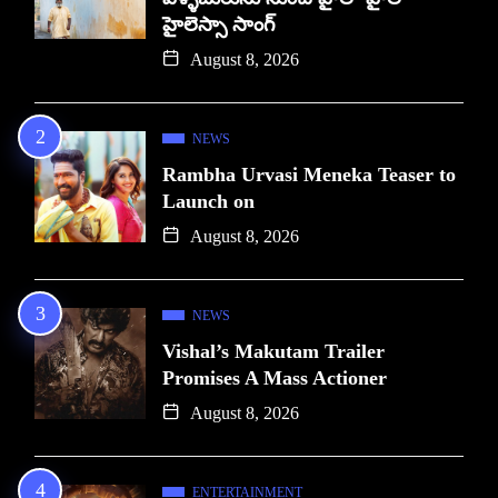
హైలెస్సా సాంగ్
August 8, 2026
NEWS
Rambha Urvasi Meneka Teaser to
Launch on
August 8, 2026
NEWS
Vishal’s Makutam Trailer
Promises A Mass Actioner
August 8, 2026
ENTERTAINMENT