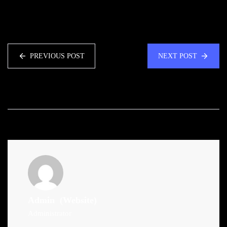
PREVIOUS POST
NEXT POST
Admin
(Website)
Administrator