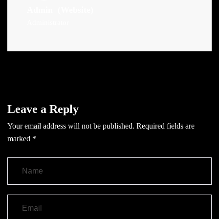
Admin
(Website)
Administrator
Leave a Reply
Your email address will not be published.
Required fields are
marked
*