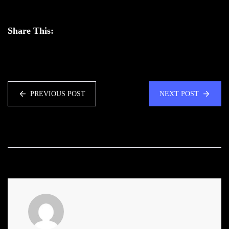
Share This:
PREVIOUS POST
NEXT POST