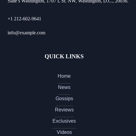
Slate’s Washington, 1707 L St. NW, Washington, D.C., 20036.
+1 212-602-9641
info@example.com
QUICK LINKS
Home
News
Gossips
Reviews
Exclusives
Videos