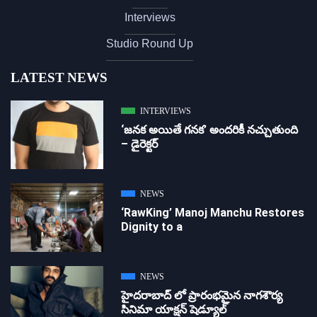
Interviews
Studio Round Up
LATEST NEWS
INTERVIEWS
‘జ‌న‌క అయితే గ‌న‌క‌’ అందరికీ నచ్చుతుంది
– డైరెక్ట‌ర్
NEWS
‘RawKing’ Manoj Manchu Restores
Dignity to a
NEWS
హైదరాబాద్ లో ప్రారంభమైన నాగశౌర్య
సినిమా యాక్షన్ షెడ్యూల్