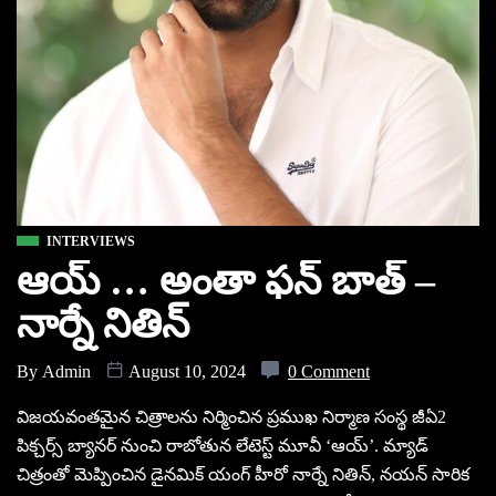
INTERVIEWS
ఆయ్ … అంతా ఫ‌న్ బాత్ –
నార్నే నితిన్‌
By
Admin
August 10, 2024
0 Comment
విజ‌యవంత‌మైన చిత్రాల‌ను నిర్మించిన ప్రముఖ నిర్మాణ సంస్థ జీఏ2
పిక్చ‌ర్స్ బ్యాన‌ర్ నుంచి రాబోతున లేటెస్ట్ మూవీ ‘ఆయ్’. మ్యాడ్
చిత్రంతో మెప్పించిన డైనమిక్ యంగ్ హీరో నార్నే నితిన్, నయన్ సారిక