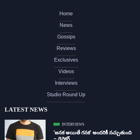
Home
News
Gossips
Reviews
Exclusives
Videos
Interviews
Studio Round Up
LATEST NEWS
INTERVIEWS
‘జ‌న‌క అయితే గ‌న‌క‌’ అందరికీ నచ్చుతుంది
– డైరెక్ట‌ర్