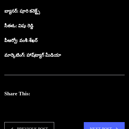
బ్యానర్: పూరి కనెక్ట్స్
సీఈఓ: విషు రెడ్డి
పీఆర్వో: వంశీ-శేఖర్
మార్కెటింగ్: హాష్‌ట్యాగ్ మీడియా
Share This: