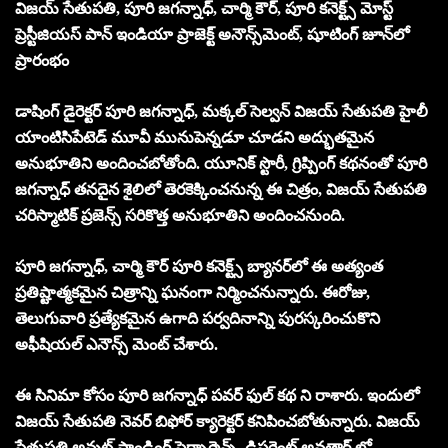
విజయ్ సేతుపతి, పూరి జగన్నాధ్, చార్మి కౌర్, పూరి కనెక్ట్స్ మోస్ట్
ప్రెస్టీజియస్ పాన్ ఇండియా ప్రాజెక్ట్ అనౌన్స్‌మెంట్, షూటింగ్ జూన్‌లో
ప్రారంభం
డాషింగ్ డైరెక్టర్ పూరి జగన్నాధ్, మక్కల్ సెల్వన్ విజయ్ సేతుపతి హైలీ
యాంటిసిపేటెడ్ మూవీ మునుపెన్నడూ చూడని అద్భుతమైన
అనుభూతిని అందించబోతోంది. యూనిక్ స్టొరీ, గ్రిప్పింగ్ కథనంతో పూరి
జగన్నాధ్ తనదైన శైలిలో తెరకెక్కించనున్న ఈ చిత్రం, విజయ్ సేతుపతి
చరిస్మాటిక్ ప్రజెన్స్ సరికొత్త అనుభూతిని అందించనుంది.
పూరి జగన్నాధ్, చార్మి కౌర్ పూరి కనెక్ట్స్ బ్యానర్‌లో ఈ అత్యంత
ప్రతిష్టాత్మకమైన చిత్రాన్ని ఘనంగా నిర్మించనున్నారు. ఈరోజు,
తెలుగువారి ప్రత్యేకమైన ఉగాది పర్వదినాన్ని పురస్కరించుకొని
అఫీషియల్ ఎనౌన్స్ మెంట్ చేశారు.
ఈ సినిమా కోసం పూరి జగన్నాధ్ పవర్ ఫుల్ కథ ని రాశారు. ఇందులో
విజయ్ సేతుపతి నెవర్ బిఫోర్ క్యారెక్టర్ కనిపించబోతున్నారు. విజయ్
సేతుపతి అవుట్ స్టాండింగ్ పెర్ఫార్మెన్స్, డిఫరెంట్ అవతార్ లో