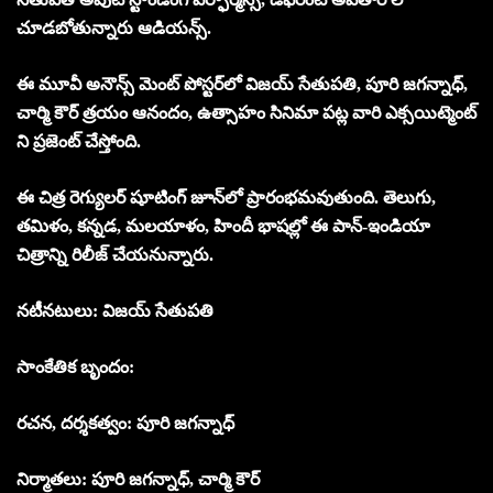
చూడబోతున్నారు ఆడియన్స్.
ఈ మూవీ అనౌన్స్ మెంట్ పోస్టర్‌లో విజయ్ సేతుపతి, పూరి జగన్నాధ్,
చార్మి కౌర్ త్రయం ఆనందం, ఉత్సాహం సినిమా పట్ల వారి ఎక్సయిట్మెంట్
ని ప్రజెంట్ చేస్తోంది.
ఈ చిత్ర రెగ్యులర్ షూటింగ్ జూన్‌లో ప్రారంభమవుతుంది. తెలుగు,
తమిళం, కన్నడ, మలయాళం, హిందీ భాషల్లో ఈ పాన్-ఇండియా
చిత్రాన్ని రిలీజ్ చేయనున్నారు.
నటీనటులు: విజయ్ సేతుపతి
సాంకేతిక బృందం:
రచన, దర్శకత్వం: పూరి జగన్నాధ్
నిర్మాతలు: పూరి జగన్నాధ్, చార్మి కౌర్