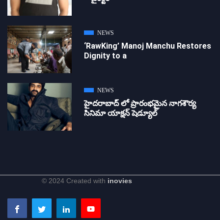
NEWS
‘RawKing’ Manoj Manchu Restores
Dignity to a
NEWS
హైదరాబాద్ లో ప్రారంభమైన నాగశౌర్య
సినిమా యాక్షన్ షెడ్యూల్
© 2024 Created with
inovies