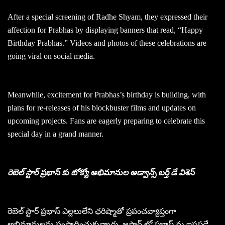
After a special screening of Radhe Shyam, they expressed their
affection for Prabhas by displaying banners that read, “Happy
Birthday Prabhas.” Videos and photos of these celebrations are
going viral on social media.
Meanwhile, excitement for Prabhas’s birthday is building, with
plans for re-releases of his blockbuster films and updates on
upcoming projects. Fans are eagerly preparing to celebrate this
special day in a grand manner.
రెబెల్ స్టార్ ప్రభాస్ కు టోక్యో అభిమానుల అడ్వాన్స్ బర్త్ డే విశెస్
రెబెల్ స్టార్ ప్రభాస్ ఎల్లలులేని ఛరిష్మాతో ప్రపంచవ్యాప్తంగా
అభిమానులను సంపాదించుకున్నారు. జపాన్ లో ప్రభాస్ ను ఇష్టపడే