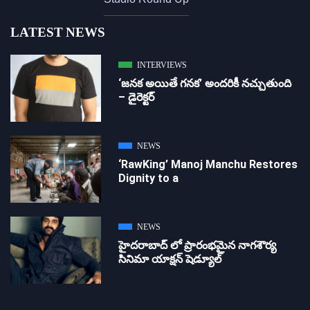
LATEST NEWS
INTERVIEWS
‘జ‌న‌క అయితే గ‌న‌క‌’ అందరికీ నచ్చుతుంది
– డైరెక్ట‌ర్
NEWS
‘RawKing’ Manoj Manchu Restores
Dignity to a
NEWS
హైదరాబాద్ లో ప్రారంభమైన నాగశౌర్య
సినిమా యాక్షన్ షెడ్యూల్