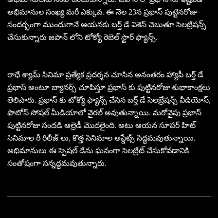
అభిమానుల సంఖ్య మరీ ఎక్కువ. ఈ నెల 23న ప్రభాస్ పుట్టినరోజు
సందర్భంగా ముందుగానే ఆయనకు బర్త్ డే విశెస్ చెబుతూ సెలబ్రేషన్స్
చేసుకున్నారు జపాన్ లోని టోక్యో రెబెల్ స్టార్ ఫ్యాన్స్.
రాధే శ్యామ్ సినిమా ప్రత్యేక ప్రదర్శన చూసిన అనంతరం హ్యాపీ బర్త్ డే
ప్రభాస్ అంటూ బ్యానర్స్ చూపిస్తూ ప్రభాస్ కు పుట్టినరోజు శుభాకాంక్షలు
తెలిపారు. ప్రభాస్ కు టోక్యో ఫ్యాన్స్ చేసిన బర్త్ డే సెలబ్రేషన్స్ వీడియోస్,
ఫొటోస్ సోషల్ మీడియాలో వైరల్ అవుతున్నాయి. మరోవైపు ప్రభాస్
పుట్టినరోజు సందడి ఆల్రెడీ మొదలైంది. అటు ఆయన సూపర్ హిట్
సినిమాల రీ రిలీజ్ లు, కొత్త సినిమాల అప్డేట్స్ సిద్ధమవుతున్నాయి.
అభిమానులు ఈ స్పెషల్ డేను ఘనంగా సెలబ్రేట్ చేసుకోవడానికి
సంతోషంగా సన్నద్ధమవుతున్నారు.