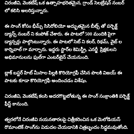
చిరంజీవి, వెంకటేష్ ఒక ఉత్సాహభరితమైన, గ్రాండ్ సెలబ్రేషన్ నంబర్
లో కలిసి అలరిస్తున్నారు.
ఈ సాంగ్ కోసం భీమ్స్ సిసిరోలియో అద్భుతమైన బీట్స్ తో పర్ఫెక్ట్
డ్యాన్స్ నంబర్ ని కంపోజ్ చేశారు. ఈ పాటలో 500 మందికి పైగా
డ్యాన్సర్లు పాల్గొంటున్నారు. ఈ పాటలో సెట్ ని కలర్, రిథమ్, వైబ్ ల
కార్నివాల్ గా మార్చారు. ఇద్దరు స్టార్‌ల కెమిస్ట్రీ, ఎనర్జీ ప్రేక్షకులని
అభిమానులను ఫుల్‌గా ఎంటర్‌టైన్ చేయనుంది.
బ్లాక్ బస్టర్ హిట్ మీసాల పిల్లకి కొరియోగ్రఫీ చేసిన పొలకి విజయ్ ఈ
పాటకు కూడా కొరియోగ్రఫీ అందించడం విశేషం.
చిరంజీవి, వెంకటేష్ కలసి అదరగొట్టబోతున్న ఈ సాంగ్ సంక్రాంతికి పర్ఫెక్ట్
ఫీస్ట్ కానుంది.
త్వరలోనే చిరంజీవి నయనతారలపై చిత్రీకరించిన ఒక మెలోడియస్
రొమాంటిక్ సాంగ్‌ను విడుదల చేయడానికి చిత్రబృందం సిద్ధమవుతోంది.