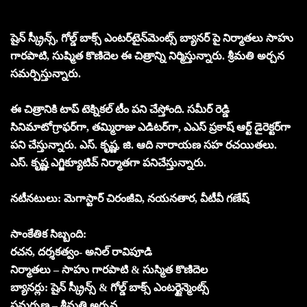
షైన్ స్క్రీన్స్, గోల్డ్ బాక్స్ ఎంటర్‌టైన్‌మెంట్స్ బ్యానర్ పై నిర్మాతలు సాహు
గారపాటి, సుష్మిత కొణిదెల ఈ చిత్రాన్ని నిర్మిస్తున్నారు. శ్రీమతి అర్చన
సమర్పిస్తున్నారు.
ఈ చిత్రానికి టాప్ టెక్నికల్ టీం పని చేస్తోంది. సమీర్ రెడ్డి
సినిమాటోగ్రాఫర్‌గా, తమ్మిరాజు ఎడిటర్‌గా, ఎఎస్ ప్రకాష్ ఆర్ట్ డైరెక్టర్‌గా
పని చేస్తున్నారు. ఎస్. కృష్ణ, జి. ఆది నారాయణ సహ రచయితలు.
ఎస్. కృష్ణ ఎగ్జిక్యూటివ్ నిర్మాతగా పనిచేస్తున్నారు.
నటీనటులు: మెగాస్టార్ చిరంజీవి, నయనతార, వీటీవీ గణేష్
సాంకేతిక సిబ్బంది:
రచన, దర్శకత్వం- అనిల్ రావిపూడి
నిర్మాతలు – సాహు గారపాటి & సుస్మిత కొణిదెల
బ్యానర్లు: షైన్ స్క్రీన్స్ & గోల్డ్ బాక్స్ ఎంటర్టైన్మెంట్స్
సమర్పణ – శ్రీమతి అర్చన