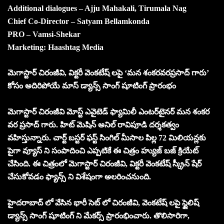
Additional dialogues – Ajju Mahakali, Tirumala Nag
Chief Co-Director – Satyam Bellamkonda
PRO – Vamsi-Shekar
Marketing: Haashtag Media
మెగాస్టార్ చిరంజీవి, విక్టరీ వెంకటేష్ లపై ‘మన శంకరవరప్రసాద్ గారు’
కోసం అదిరిపోయే మాస్ డ్యాన్స్ సాంగ్ షూటింగ్ ప్రారంభం
మెగాస్టార్ చిరంజీవి మోస్ట్ ఎవైటెడ్ ఫ్యామిలీ ఎంటర్‌టైనర్ మన శంకర
వర ప్రసాద్ గారు. హిట్ మెషిన్ అనిల్ రావిపూడి దర్శకత్వం
వహిస్తున్నారు. చార్ట్ బస్టర్ ఫస్ట్ సింగిల్ మీసాల పిల్ల 72 మిలియన్లకు
పైగా వ్యూస్ ని సంపాదించి ఎప్పటికే ఈ చిత్రం హ్యుజ్ బజ్ క్రియేట్
చేసింది. ఈ చిత్రంలో మెగాస్టార్ చిరంజీవి, విక్టరీ వెంకటేష్ స్క్రీన్ షేర్
చేసుకోవడం ఫ్యాన్స్ ని విశేషంగా అలరించనుంది.
హైదరాబాద్ లో వేసిన భారీ సెట్ లో చిరంజీవి, వెంకటేష్ లపై స్టైలిష్
డ్యాన్స్ సాంగ్ షూటింగ్ ని మేకర్స్ ప్రారంభించారు. తొలిసారిగా,