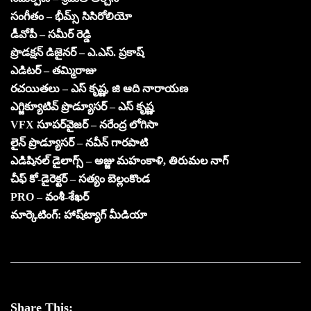
సంగీతం – భీమ్స్ సిసిరోలియో
డీవోపీ – సమీర్ రెడ్డి
ప్రొడక్షన్ డిజైనర్ – ఎ.ఎస్. ప్రకాష్
ఎడిటర్ – తమ్మిరాజు
రచయితలు – ఎస్ కృష్ణ, జి ఆది నారాయణ
ఎగ్జిక్యూటివ్ ప్రొడ్యూసర్ – ఎస్ కృష్ణ
VFX సూపర్‌వైజర్ – నరేంద్ర లోగిసా
లైన్ ప్రొడ్యూసర్ – నవీన్ గారపాటి
ఎడిషినల్ డైలాగ్స్ – అజ్జు మహంకాళి, తిరుమల నాగ్
చీఫ్ కో-డైరెక్టర్ – సత్యం బెల్లంకొండ
PRO – వంశీ-శేఖర్
మార్కెటింగ్: హాష్‌ట్యాగ్ మీడియా
Share This: