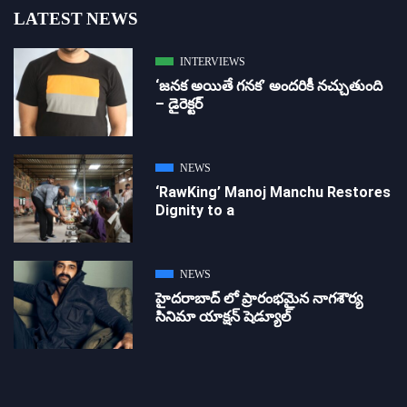
LATEST NEWS
INTERVIEWS
‘జ‌న‌క అయితే గ‌న‌క‌’ అందరికీ నచ్చుతుంది
– డైరెక్ట‌ర్
NEWS
‘RawKing’ Manoj Manchu Restores
Dignity to a
NEWS
హైదరాబాద్ లో ప్రారంభమైన నాగశౌర్య
సినిమా యాక్షన్ షెడ్యూల్