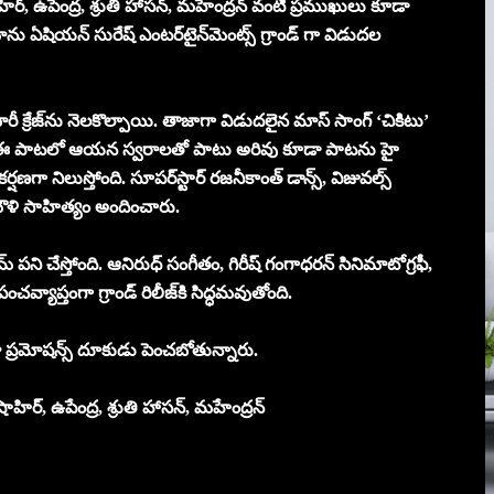
ిర్, ఉపేంద్ర, శ్రుతీ హాసన్, మహేంద్రన్ వంటి ప్రముఖులు కూడా
నిమాను ఏషియన్ సురేష్ ఎంటర్‌టైన్‌మెంట్స్ గ్రాండ్ గా విడుదల
ై భారీ క్రేజ్‌ను నెలకొల్పాయి. తాజాగా విడుదలైన మాస్ సాంగ్ ‘చికిటు’
ంచిన ఈ పాటలో ఆయన స్వరాలతో పాటు అరివు కూడా పాటను హై
షణగా నిలుస్తోంది. సూపర్‌స్టార్ రజనీకాంత్ డాన్స్‌, విజువల్స్
స మౌళి సాహిత్యం అందించారు.
 టీమ్ పని చేస్తోంది. ఆనిరుధ్ సంగీతం, గిరీష్ గంగాధరన్ సినిమాటోగ్రఫీ,
చవ్యాప్తంగా గ్రాండ్ రిలీజ్‌కి సిద్ధమవుతోంది.
ిమా ప్రమోషన్స్ దూకుడు పెంచబోతున్నారు.
హిర్, ఉపేంద్ర, శ్రుతి హాసన్, మహేంద్రన్