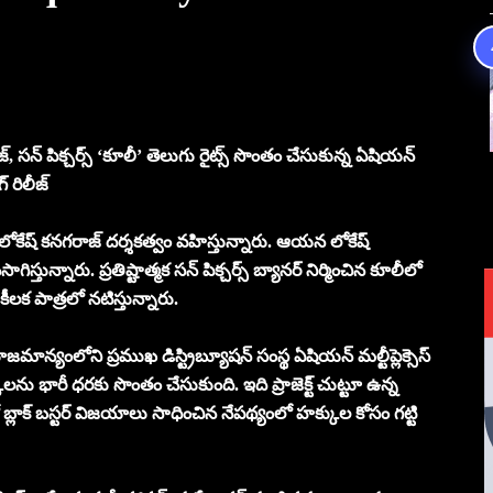
జ్, సన్ పిక్చర్స్ ‘కూలీ’ తెలుగు రైట్స్ సొంతం చేసుకున్న ఏషియన్
గ్ రిలీజ్
ి లోకేష్ కనగరాజ్ దర్శకత్వం వహిస్తున్నారు. ఆయన లోకేష్
న్నారు. ప్రతిష్టాత్మక సన్ పిక్చర్స్ బ్యానర్ నిర్మించిన కూలీలో
 కీలక పాత్రలో నటిస్తున్నారు.
మాన్యంలోని ప్రముఖ డిస్ట్రిబ్యూషన్ సంస్థ ఏషియన్ మల్టీప్లెక్సెస్
లను భారీ ధరకు సొంతం చేసుకుంది. ఇది ప్రాజెక్ట్ చుట్టూ ఉన్న
 బ్లాక్ బస్టర్ విజయాలు సాధించిన నేపథ్యంలో హక్కుల కోసం గట్టి