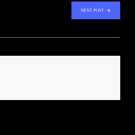
NEXT POST