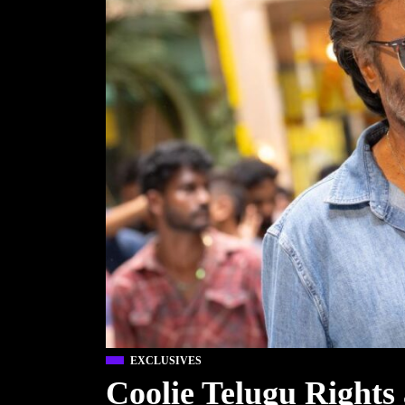
EXCLUSIVES
Coolie Telugu Rights