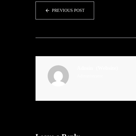
PREVIOUS POST
Admin
(Website)
Administrator