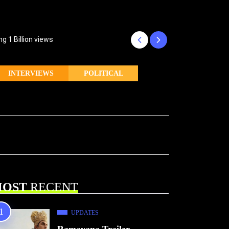
g 1 Billion views
‘డీసీ’ వైల్డ్ గ్యాంగ్‌
INTERVIEWS
POLITICAL
OST
RECENT
UPDATES