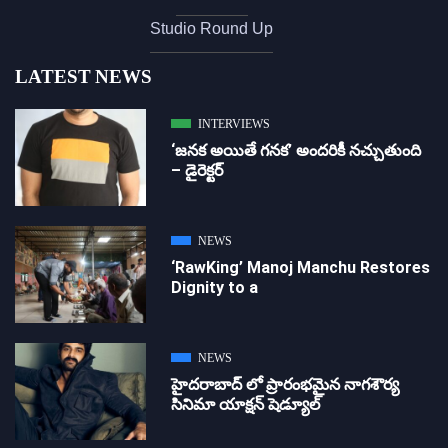
Studio Round Up
LATEST NEWS
INTERVIEWS
‘జ‌న‌క అయితే గ‌న‌క‌’ అందరికీ నచ్చుతుంది
– డైరెక్ట‌ర్
NEWS
‘RawKing’ Manoj Manchu Restores
Dignity to a
NEWS
హైదరాబాద్ లో ప్రారంభమైన నాగశౌర్య
సినిమా యాక్షన్ షెడ్యూల్