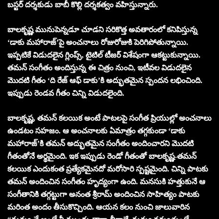
బస్టర్ దర్శకుడు బాబీ కొల్లి దర్శకత్వం వహిస్తున్నారు.
బాలకృష్ణ మునుపెన్నడూ చూడని సరికొత్త అవతారంలో కనిపిస్తున్న
‘డాకు మహారాజ్’పై అంచనాలు రోజురోజుకి పెరిగిపోతున్నాయి.
ఇప్పటికే విడుదలైన గ్లింప్స్, టైటిల్ టీజర్ విశేషంగా ఆకట్టుకున్నాయి.
తమన్ సంగీతం అందిస్తున్న ఈ చిత్రం నుంచి, ఇటీవల విడుదలైన
మొదటి గీతం ‘ది రేజ్ ఆఫ్ డాకు’కి అద్భుతమైన స్పందన లభించింది.
ఇప్పుడు రెండవ గీతం చిన్ని విడుదలైంది.
బాలకృష్ణ, తమన్ కలయిక అంటే పాటలపై సంగీత ప్రియుల్లో అంచనాలు
ఉండటం సహజం. ఆ అంచనాలకు ఏమాత్రం తగ్గకుండా ‘డాకు
మహారాజ్’కి తమన్ అద్భుతమైన సంగీతం అందించారని మొదటి
గీతంతోనే అర్థమైంది. ఇక ఇప్పుడు రెండో గీతంతో బాలకృష్ణ-తమన్
కలయిక ఎందుకంత ప్రత్యేకమైనదో మరోసారి స్పష్టమైంది. చిన్ని పాటకు
తమన్ అందించిన సంగీతం హృద్యంగా ఉంది. మనసుకి హత్తుకునే ఆ
సంగీతానికి తగ్గట్టుగా అనంత శ్రీరామ్ అందించిన సాహిత్యం పాటకు
మరింత అందం తీసుకొచ్చింది. ఆయన కలం నుంచి జాలువారిన