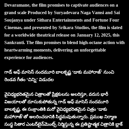
Devaramane, the film promises to captivate audiences on a
grand scale Produced by Suryadevara Naga Vamsi and Sai
Soujanya under Sithara Entertainments and Fortune Four
Cinemas, and presented by Srikara Studios, the film is slated
for a worldwide theatrical release on January 12, 2025, this
Sankranti. The film promises to blend high-octane action with
heartwarming moments, delivering an unforgettable
experience for audiences.
గాడ్ ఆఫ్ మాసెస్ నందమూరి బాలకృష్ణ ‘డాకు మహారాజ్’ నుంచి
రెండవ గీతం ‘చిన్ని’ విడుదల
వైవిధ్యభరితమైన చిత్రాలతో ప్రేక్షకులను అలరిస్తూ, వరుస భారీ
విజయాలతో దూసుకుపోతున్న గాడ్ ఆఫ్ మాసెస్ నందమూరి
బాలకృష్ణ, ఈ సంక్రాంతికి మరో వైవిధ్యభరితమైన చిత్రం ‘డాకు
మహారాజ్’తో అలరించడానికి సిద్ధమవుతున్నారు. ప్రముఖ నిర్మాణ
సంస్థ సితార ఎంటర్‌టైన్‌మెంట్స్ నిర్మిస్తున్న ఈ ప్రతిష్టాత్మక చిత్రానికి బ్లాక్