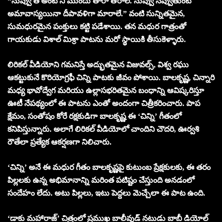
“నువ్వు తే అంటే నీ ముందు తారా తీరాలే. నువ్వు నవ్వుతుంటే
అమావాస్యయినా దీపావళిగా మారాలే.” వంటి సున్నితమైన,
సుమధురమైన పంక్తులు కట్టి పడేశాయి. తన మధుర గాత్రంతో
గాయకుడు విశాల్ మిశ్రా పాటను మరో స్థాయికి తీసుకెళ్ళారు.
లిరికల్ వీడియోని గమనిస్తే అద్భుతమైన విజువల్స్, విశ్వ రఘు
ఆకట్టుకునే కొరియోగ్రఫీ చిన్ని పాటకు జీవం పోశాయి. బాలకృష్ణ, చిన్నారి
మధ్య భావోద్వేగ మరియు ఉల్లాసభరితమైన బంధాన్ని ఆవిష్కరిస్తూ
ఊటీ నేపథ్యంలో ఈ పాటను ఎంతో అందంగా చిత్రీకరించారు. పాప
క్షేమం, సంతోషం కోరే రక్షకుడిగా బాలకృష్ణ ఈ ‘చిన్ని’ గీతంలో
కనిపిస్తున్నారు. అలాగే లిరికల్ వీడియోలో చాందిని చౌదరి, ఊర్వశి
రౌతేలా ప్రత్యేక ఆకర్షణగా నిలిచారు.
‘చిన్ని’ అనే ఈ మధుర గీతం బాలకృష్ణపై కుటుంబ ప్రేక్షకులకు, ఈ తరం
పిల్లలకు ఉన్న అభిమానాన్ని మరింత పటిష్టం చేస్తుంది అనడంలో
సందేహం లేదు. అటు పిల్లలు, ఇటు పెద్దలు మెచ్చేలా ఈ పాట ఉంది.
‘డాకు మహారాజ్’ చిత్రంలో ప్రముఖ బాలీవుడ్ నటుడు బాబీ డియోల్