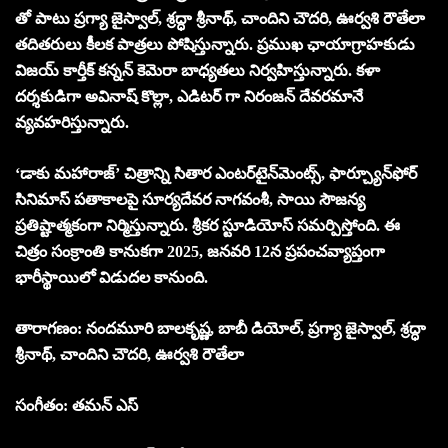
తో పాటు ప్రగ్యా జైస్వాల్, శ్రద్ధా శ్రీనాథ్, చాందిని చౌదరి, ఊర్వశి రౌతేలా
తదితరులు కీలక పాత్రలు పోషిస్తున్నారు. ప్రముఖ ఛాయాగ్రాహకుడు
విజయ్ కార్తీక్ కన్నన్ కెమెరా బాధ్యతలు నిర్వహిస్తున్నారు. కళా
దర్శకుడిగా అవినాష్ కొల్లా, ఎడిటర్ గా నిరంజన్ దేవరమానే
వ్యవహరిస్తున్నారు.
‘డాకు మహారాజ్’ చిత్రాన్ని సితార ఎంటర్‌టైన్‌మెంట్స్‌, ఫార్చ్యూన్‌ఫోర్
సినిమాస్‌ పతాకాలపై సూర్యదేవర నాగవంశీ, సాయి సౌజన్య
ప్రతిష్టాత్మకంగా నిర్మిస్తున్నారు. శ్రీకర స్టూడియోస్ సమర్పిస్తోంది. ఈ
చిత్రం సంక్రాంతి కానుకగా 2025, జనవరి 12న ప్రపంచవ్యాప్తంగా
భారీస్థాయిలో విడుదల కానుంది.
తారాగణం: నందమూరి బాలకృష్ణ, బాబీ డియోల్, ప్రగ్యా జైస్వాల్, శ్రద్ధా
శ్రీనాథ్, చాందిని చౌదరి, ఊర్వశి రౌతేలా
సంగీతం: తమన్ ఎస్