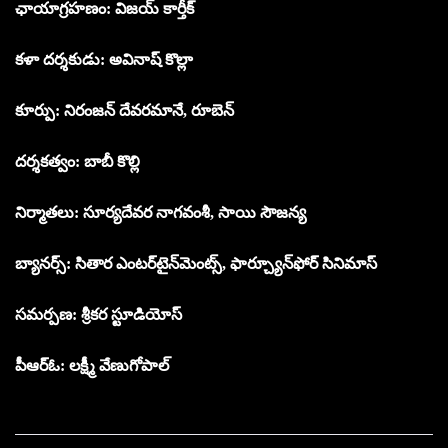
ఛాయాగ్రహణం: విజయ్ కార్తీక్
కళా దర్శకుడు: అవినాష్ కొల్లా
కూర్పు: నిరంజన్ దేవరమానే, రూబెన్
దర్శకత్వం: బాబీ కొల్లి
నిర్మాతలు: సూర్యదేవర నాగవంశీ, సాయి సౌజన్య
బ్యానర్స్: సితార ఎంటర్‌టైన్‌మెంట్స్‌, ఫార్చ్యూన్‌ఫోర్ సినిమాస్‌
సమర్పణ: శ్రీకర స్టూడియోస్
పీఆర్ఓ: లక్ష్మీ వేణుగోపాల్