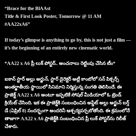
“Brace for the BlAAst
Title & First Look Poster, Tomorrow @ 11 AM
#AA22xA6”
If today’s glimpse is anything to go by, this is not just a film —
it’s the beginning of an entirely new cinematic world.
*AA22 x A6 ప్రీ లుక్ పోస్టర్‌.. అంచనాలు రెట్టింపు చేసిన టీం*
ఐకాన్ స్టార్ అల్లు అర్జున్, స్టార్ డైరెక్టర్ అట్లీ కాంబోలో సన్ పిక్చర్స్
అంతర్జాతీయ స్థాయిలో సినిమాని నిర్మిస్తున్న సంగతి తెలిసిందే. ఈ
ప్రాజెక్ట్‌ AA22 x A6 అంటూ ఇప్పటికే సోషల్ మీడియాలో ఓ ట్రెండ్
క్రియేట్ చేసింది. ఇక ఈ ప్రాజెక్ట్‌కి సంబంధించిన అప్డేట్ అల్లు అర్జున్ బర్త్
డే (ఏప్రిల్ 8) సందర్భంగా అందరినీ ఆశ్చర్యపర్చబోతోంది. ఈ క్రమంలోనే
తాజాగా AA22 x A6 ప్రాజెక్ట్‌కి సంబంధించిన ప్రీ లుక్ పోస్టర్‌ను రిలీజ్
చేశారు.