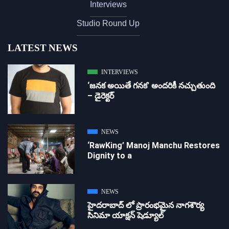
Interviews
Studio Round Up
LATEST NEWS
INTERVIEWS
‘జ‌న‌క అయితే గ‌న‌క‌’ అందరికీ నచ్చుతుంది
– డైరెక్ట‌ర్
NEWS
‘RawKing’ Manoj Manchu Restores
Dignity to a
NEWS
హైదరాబాద్ లో ప్రారంభమైన నాగశౌర్య
సినిమా యాక్షన్ షెడ్యూల్