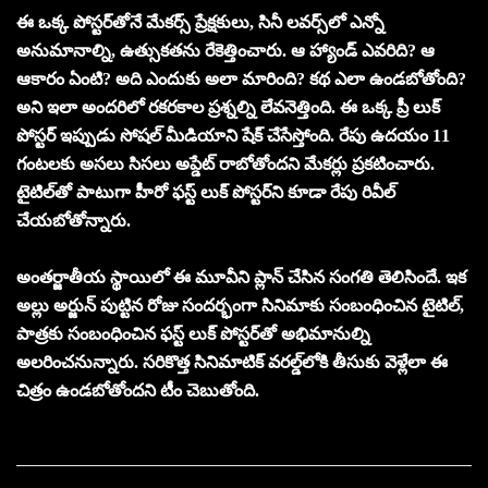
ఈ ఒక్క పోస్టర్‌తోనే మేకర్స్ ప్రేక్షకులు, సినీ లవర్స్‌లో ఎన్నో
అనుమానాల్ని, ఉత్సుకతను రేకెత్తించారు. ఆ హ్యాండ్ ఎవరిది? ఆ
ఆకారం ఏంటి? అది ఎందుకు అలా మారింది? కథ ఎలా ఉండబోతోంది?
అని ఇలా అందరిలో రకరకాల ప్రశ్నల్ని లేవనెత్తింది. ఈ ఒక్క ప్రీ లుక్
పోస్టర్ ఇప్పుడు సోషల్ మీడియాని షేక్ చేసేస్తోంది. రేపు ఉదయం 11
గంటలకు అసలు సిసలు అప్డేట్ రాబోతోందని మేకర్లు ప్రకటించారు.
టైటిల్‌తో పాటుగా హీరో ఫస్ట్ లుక్ పోస్టర్‌ని కూడా రేపు రివీల్
చేయబోతోన్నారు.
అంతర్జాతీయ స్థాయిలో ఈ మూవీని ప్లాన్ చేసిన సంగతి తెలిసిందే. ఇక
అల్లు అర్జున్ పుట్టిన రోజు సందర్భంగా సినిమాకు సంబంధించిన టైటిల్,
పాత్రకు సంబంధించిన ఫస్ట్ లుక్ పోస్టర్‌తో అభిమానుల్ని
అలరించనున్నారు. సరికొత్త సినిమాటిక్ వరల్డ్‌లోకి తీసుకు వెళ్లేలా ఈ
చిత్రం ఉండబోతోందని టీం చెబుతోంది.