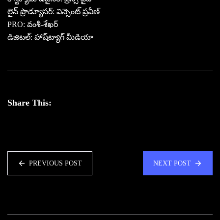
లైన్ ప్రొడ్యూసర్: విన్సెంట్ ప్రవీణ్
PRO: వంశీ-శేఖర్
డిజిటల్: హాష్‌ట్యాగ్ మీడియా
Share This:
PREVIOUS POST
NEXT POST