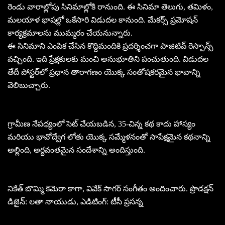
రెండు వారాల్లోపు సినిమాల్లోకి రానుంది. ఈ సినిమా తెలుగు, తమిళం,
మలయాళ భాషల్లో ఒకేసారి విడుదల కానుంది. మేకర్స్ ప్రమోషన్
కార్యక్రమాలను ముమ్మరం చేయనున్నారు.
ఈ సినిమాని ఎంపిక చేసిన కొద్దిమందికి ప్రదర్శించగా పాజిటివ్ రెస్పాన్స్
వచ్చింది. ఇది ప్రేక్షకులకు మంచి అనుభూతిని పంచుతుంది. విడుదల
తేదీ పోస్టర్‌లో ప్రధాన తారాగణం యొక్క సంతోషకరమైన భావాన్ని
వెలిబుచ్చారు.
గ్రామీణ నేపధ్యంలో సెట్ చేయబడిన, 35-చిన్న కథ కాదు హాస్యం
మరియు భావోద్వేగ లోతు యొక్క సమ్మేళనంతో సాపేక్షమైన కథనాన్ని
అల్లింది, అర్ధవంతమైన సందేశాన్ని అందిస్తుంది.
నికేత్ బొమ్మి కెమెరా కాగా, వివేక్ సాగర్ సంగీతం అందించారు. ప్రొడక్షన్
డిజైన్: లతా నాయుడు, ఎడిటింగ్: టీసీ ప్రసన్న