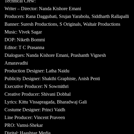
Technical Crew:
Writer – Director: Nanda Kishore Emani
Producers: Rana Daggubati, Srujan Yarabolu, Siddharth Rallapalli
Banner: Suresh Productions, S Originals, Waltair Productions
Music: Vivek Sagar
DOP: Niketh Bommi
Editor: T C Prasanna
Dialogues: Nanda Kishore Emani, Prashanth Vignesh
Amaravadhi
Production Designer: Latha Naidu
Publicity Designer: Shakthi Graphiste, Anish Penti
Executive Producer: N Sowmithri
Creative Producer: Shivani Dobhal
Lyrics: Kittu Vissapragada, Bharadwaj Gali
Costume Designer: Princi Vaidh
Line Producer: Vincent Praveen
PRO: Vamsi-Shekar
Digital: Haashtag Media