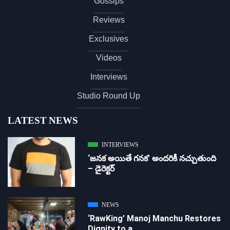
Gossips
Reviews
Exclusives
Videos
Interviews
Studio Round Up
LATEST NEWS
INTERVIEWS
‘జ‌న‌క అయితే గ‌న‌క‌’ అందరికీ నచ్చుతుంది
– డైరెక్ట‌ర్
NEWS
‘RawKing’ Manoj Manchu Restores
Dignity to a