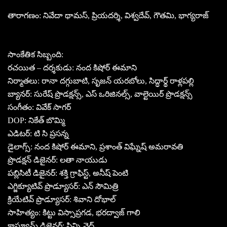
తారాగణం: నివేదా థామస్, ప్రియదర్శి, విశ్వదేవ్, గౌతమి, భాగ్యరాజ్
సాంకేతిక సిబ్బంది:
రచయిత – దర్శకుడు: నంద కిషోర్ ఈమాని
నిర్మాతలు: రానా దగ్గుబాటి, సృజన్ యరబోలు, సిద్ధార్థ్ రాళ్లపల్లి
బ్యానర్: సురేష్ ప్రొడక్షన్స్, ఎస్ ఒరిజినల్స్, వాల్టెయిర్ ప్రొడక్షన్స్
సంగీతం: వివేక్ సాగర్
DOP: నికేత్ బొమ్మి
ఎడిటర్: టి సి ప్రసన్న
డైలాగ్స్: నంద కిషోర్ ఈమాని, ప్రశాంత్ విఘ్నేష్ అమరావతి
ప్రొడక్షన్ డిజైనర్: లతా నాయుడు
పబ్లిసిటీ డిజైనర్: శక్తి గ్రాఫిస్ట్, అనీష్ పెంటి
ఎగ్జిక్యూటివ్ ప్రొడ్యూసర్: ఎన్ సౌమిత్రి
క్రియేటివ్ ప్రొడ్యూసర్: శివాని దోభాల్
సాహిత్యం: కిట్టు విస్సాప్రగడ, భరద్వాజ్ గాలి
కాస్ట్యూమ్ డిజైనర్: ప్రిన్సి వైద్