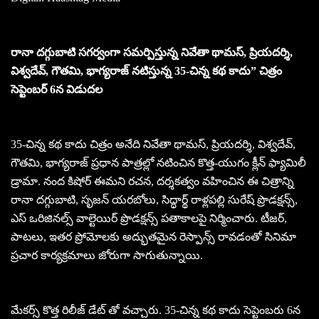
రానా దగ్గుబాటి సగర్వంగా సమర్పిస్తున్న నివేతా థామస్, ప్రియదర్శి,
విశ్వదేవ్, గౌతమి, భాగ్యరాజ్ నటిస్తున్న 35-చిన్న కథ కాదు” చిత్రం
సెప్టెంబర్ 6న విడుదల
35-చిన్న కథ కాదు చిత్రం అనేది నివేతా థామస్, ప్రియదర్శి, విశ్వదేవ్,
గౌతమి, భాగ్యరాజ్ ప్రధాన పాత్రల్లో నటించిన కొత్త-యుగం క్లీన్ ఫ్యామిలీ
డ్రామా. నంద కిషోర్ ఈమని రచన, దర్శకత్వం వహించిన ఈ చిత్రాన్ని
రానా దగ్గుబాటి, సృజన్ యరబోలు, సిద్ధార్థ్ రాళ్లపల్లి సురేష్ ప్రొడక్షన్స్,
ఎస్ ఒరిజినల్స్ వాల్టెయిర్ ప్రొడక్షన్స్ పతాకాలపై నిర్మించారు. టీజర్,
పాటలు, ఇతర ప్రోమోలకు అద్భుతమైన రెస్పాన్స్ రావడంతో సినిమా
ప్రచార కార్యక్రమాలు జోరుగా సాగుతున్నాయి.
మేకర్స్ కొత్త రిలీజ్ డేట్ తో వచ్చారు. 35-చిన్న కథ కాదు సెప్టెంబరు 6న