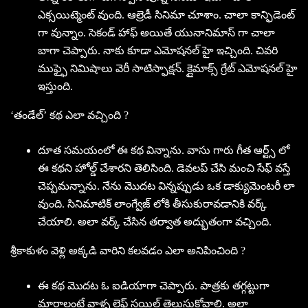
ఎక్సయిట్మెంట్ వుంది. ఆల్రెడీ సినిమా చూశాం. చాలా కాన్ఫిడెంట్
గా వున్నాం. సెకండ్ హాఫ్ అయితే యునానిమాస్ గా చాలా
బాగా చెప్పారు. నాకు కూడా ఎమోషనల్ హై ఇచ్చింది. చివరి
ముఫ్ఫై నిమిషాలు వెరీ సాటిస్ఫాక్షన్. క్లైమాక్స్ గ్రేట్ ఎమోషనల్ హై
ఇస్తుంది.
‘తండేల్’ కథ ఎలా వచ్చింది ?
దూత సమయంలో ఈ కథ విన్నాను. వాసు గారు గీత ఆర్ట్స్ లో
ఈ కథని హోల్డ్ చేశారని తెలిసింది. డెవలప్ చేసి మంచి సేఫ్ వస్తే
చెప్పమన్నాను. నేను మొదట విన్నప్పుడు ఒక డాక్యుమెంటరీ లా
వుంది. సినిమాటిక్ లాంగ్వేజ్ లోకి తీసుకురావడానికి వర్క్
చేయాలి. అలా వర్క్ చేసిన తర్వాత అద్భుతంగా వచ్చింది.
శ్రీకాకుళం వెళ్లి అక్కడి వారిని కలవడం ఎలా అనిపించింది ?
ఈ కథ మొదట ఓ ఐడియాగా చెప్పారు. పాత్రకు తగ్గట్టుగా
మారాలంటే వాళ్ళ లైఫ్ స్టయిల్ తెలుసుకోవాలి. అలా