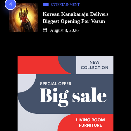
ENTERTAINMENT
Korean Kanakaraju Delivers
Biggest Opening For Varun
August 8, 2026