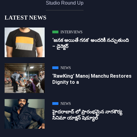
Studio Round Up
LATEST NEWS
INTERVIEWS
‘జ‌న‌క అయితే గ‌న‌క‌’ అందరికీ నచ్చుతుంది
– డైరెక్ట‌ర్
NEWS
‘RawKing’ Manoj Manchu Restores
Dignity to a
NEWS
హైదరాబాద్ లో ప్రారంభమైన నాగశౌర్య
సినిమా యాక్షన్ షెడ్యూల్