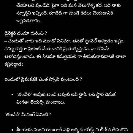
చేయాలని వుండేది. పైగా ఇది మన తెలుగోళ్ళ కథ. ఇది నాకు
స్ఫూర్తిని ఇచ్చింది. రూటెడ్ గా వుండే కథలు చేయడానికి
ఇష్టపడతాను.
డైరెక్టర్ చందూ గురించి ?
– చందుతో నాకు ఇది మూడో సినిమా. తనతో ట్రావెల్ అవ్వడం ఇష్టం.
నన్ను కొత్తగా ప్రజెంట్ చేయడానికి ప్రయత్నిస్తాడు. నా కోసమే
ఆలోచిస్తుంటాడు. ఈ సినిమా కమర్షియల్ గా తీసుకురావడానికి చాలా
కష్టపడ్డాడు.
ఇందులో ప్రేమకథకి ఎంత స్కోప్ వుంటుంది ?
‘తండేల్’ అవుట్ అండ్ అవుట్ లవ్ స్టొరీ. లవ్ స్టొరీ వెనుక
మిగతా లేయర్స్ వుంటాయి.
‘తండేల్’ మీనింగ్ ఏమిటి ?
శ్రీకాకుళం నుంచి గుజరాత్ వెళ్లి అక్కడ బోట్స్ ని లీజ్ కి తీసుకొని