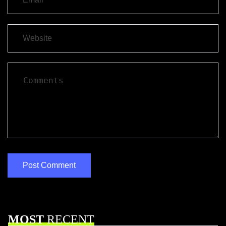
MOST
RECENT