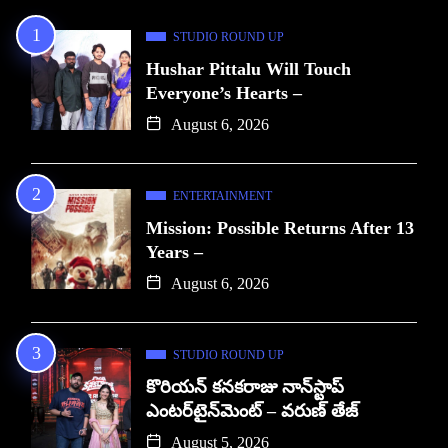
STUDIO ROUND UP
Hushar Pittalu Will Touch
Everyone’s Hearts –
August 6, 2026
ENTERTAINMENT
Mission: Possible Returns After 13
Years –
August 6, 2026
STUDIO ROUND UP
కొరియన్ కనకరాజు నాన్‌స్టాప్
ఎంటర్‌టైన్‌మెంట్ – వరుణ్ తేజ్
August 5, 2026