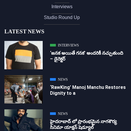
Interviews
Studio Round Up
LATEST NEWS
INTERVIEWS
‘జ‌న‌క అయితే గ‌న‌క‌’ అందరికీ నచ్చుతుంది
– డైరెక్ట‌ర్
NEWS
‘RawKing’ Manoj Manchu Restores
Dignity to a
NEWS
హైదరాబాద్ లో ప్రారంభమైన నాగశౌర్య
సినిమా యాక్షన్ షెడ్యూల్