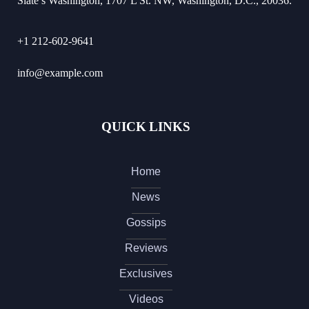
Slate’s Washington, 1707 L St. NW, Washington, D.C., 20036.
+1 212-602-9641
info@example.com
QUICK LINKS
Home
News
Gossips
Reviews
Exclusives
Videos