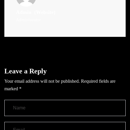
Admin
(Website)
Administrator
Leave a Reply
Your email address will not be published.
Required fields are
marked
*