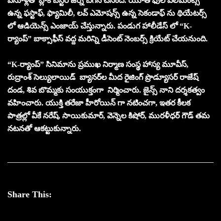
వసూళ్లతో బ్లాక్ బస్టర్ జర్నీ బిగిన్ చేసింది. యూత్ ఫుల్ ఎలిమెంట్స్
ఉన్న ఫస్టాఫ్, ఫ్యామిలీ, లవ్ ఎమోషన్స్ ఉన్న సెకండాఫ్ ను థియేటర్స్
లో ఆడియెన్స్ ఎంజాయ్ చేస్తున్నారు. పండుగ హాలీడేస్ లో “K-
ర్యాంప్” బాక్సాఫీస్ వద్ద మరిన్ని డీసెంట్ నెంబర్స్ క్రియేట్ చేయనుంది.
“K-ర్యాంప్” సినిమాను ప్రముఖ నిర్మాణ సంస్థ హాస్య మూవీస్,
రుద్రాంశ్ సెల్యులాయిడ్ బ్యానర్‌ల మీద రైజింగ్ ప్రొడ్యూసర్ రాజేష్
దండ, శివ బొమ్మకు సంయుక్తంగా నిర్మించారు. జైన్స్ నాని దర్శకత్వం
వహించారు. యుక్తి తరేజా హీరోయిన్ గా నటించగా, ఇతర కీలక
పాత్రల్లో వీకే నరేష్, సాయికుమార్, వెన్నెల కిషోర్, మురళీధర్ గౌడ్ తమ
నటనతో ఆకట్టుకున్నారు.
Share This: