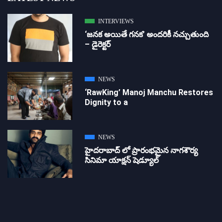
INTERVIEWS
‘జ‌న‌క అయితే గ‌న‌క‌’ అందరికీ నచ్చుతుంది
– డైరెక్ట‌ర్
NEWS
‘RawKing’ Manoj Manchu Restores
Dignity to a
NEWS
హైదరాబాద్ లో ప్రారంభమైన నాగశౌర్య
సినిమా యాక్షన్ షెడ్యూల్