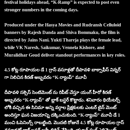
festival holidays ahead, “K-Ramp” is expected to post even
stronger numbers in the coming days.
Produced under the Hasya Movies and Rudransh Celluloid
banners by Rajesh Danda and Shiva Bommaku, the film is
directed by Jains Nani. Yukti Thareja plays the female lead,
while VK Naresh, Saikumar, Vennela Kishore, and
Muralidhar Goud deliver standout performances in key roles.
4.5 కోట్ల రూపాయల డే 1 గ్రాస్ వసూళ్లతో దీపావళి బాక్సాఫీస్ విన్నర్
గా నిలిచిన కిరణ్ అబ్బవరం “K-ర్యాంప్” మూవీ
దీపావళి సక్సెస్ సెంటిమెంట్ ను రిపీట్ చేస్తూ యంగ్ హీరో కిరణ్
అబ్బవరం “K-ర్యాంప్” తో బ్లాక్ బస్టర్ కొట్టాడు. శనివారం థియేటర్స్
లోకి వచ్చిన ఈ సినిమా అన్ని వర్గాల ప్రేక్షకులకు ఎంటర్ టైన్ మెంట్
అందిస్తూ ఘన విజయాన్ని దక్కించుకుంది. “K-ర్యాంప్” మూవీ డే 1
మంచి ఓపెనింగ్స్ రాబట్టింది. మొదటి రోజునే 4.5 కోట్ల రూపాయల గ్రాస్