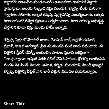
జిల్లాలోని రాజంపేట మండలంలోని ఊటుకూరు గ్రామానికి వెళ్లారు.
గ్రామస్థులు, ఆలయ సిబ్బంది విష్ణు మంచుకి, కన్నప్ప టీంకు ఘనంగా
స్వాగతం పలికారు. అక్కడ కన్నప్ప స్వగృహాన్ని సందర్శించారు. అక్కడి
శివాలయంలో ప్రత్యేక పూజలు నిర్వహించారు. శివాలయాన్ని అభివృద్ది
చేస్తానని కూడా విష్ణు మంచు హామీ ఇచ్చారు.
కన్నప్ప చిత్రంలో మోహన్ బాబు, మోహన్ లాల్, అక్షయ్ కుమార్,
ప్రభాస్, కాజల్ అగర్వాల్, ప్రీతి ముకుందన్ వంటి వారు నటించారు. ఈ
చిత్రానికి స్టీఫెన్ దేవస్సీ అందించిన పాటలు ప్రధాన ఆకర్షణగా
నిలుస్తున్నాయి. ఇప్పటి వరకు రిలీజ్ చేసిన పాటలు శ్రోతల్ని అలరించిన
సంగతి తెలిసిందే. తెలుగు, తమిళ, కన్నడ, మలయాళీ, హిందీ భాషల్లో
కన్నప్ప చిత్రాన్ని ఏప్రిల్ 25న భారీ ఎత్తున విడుదల చేయనున్నారు.
Share This: