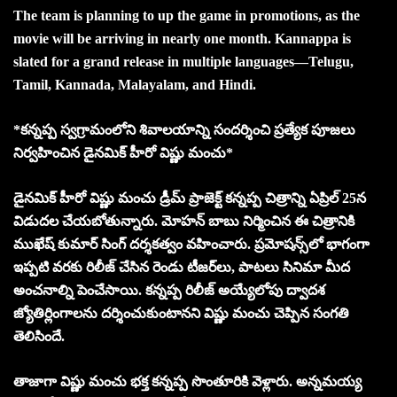
The team is planning to up the game in promotions, as the
movie will be arriving in nearly one month. Kannappa is
slated for a grand release in multiple languages—Telugu,
Tamil, Kannada, Malayalam, and Hindi.
*కన్నప్ప స్వగ్రామంలోని శివాలయాన్ని సందర్శించి ప్రత్యేక పూజలు
నిర్వహించిన డైనమిక్ హీరో విష్ణు మంచు*
డైనమిక్ హీరో విష్ణు మంచు డ్రీమ్ ప్రాజెక్ట్ కన్నప్ప చిత్రాన్ని ఏప్రిల్ 25న
విడుదల చేయబోతున్నారు. మోహన్ బాబు నిర్మించిన ఈ చిత్రానికి
ముఖేష్ కుమార్ సింగ్ దర్శకత్వం వహించారు. ప్రమోషన్స్‌లో భాగంగా
ఇప్పటి వరకు రిలీజ్ చేసిన రెండు టీజర్‌లు, పాటలు సినిమా మీద
అంచనాల్ని పెంచేసాయి. కన్నప్ప రిలీజ్ అయ్యేలోపు ద్వాదశ
జ్యోతిర్లింగాలను దర్శించుకుంటానని విష్ణు మంచు చెప్పిన సంగతి
తెలిసిందే.
తాజాగా విష్ణు మంచు భక్త కన్నప్ప సొంతూరికి వెళ్లారు. అన్నమయ్య