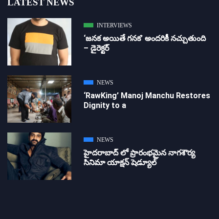
LATEST NEWS
INTERVIEWS
‘జ‌న‌క అయితే గ‌న‌క‌’ అందరికీ నచ్చుతుంది
– డైరెక్ట‌ర్
NEWS
‘RawKing’ Manoj Manchu Restores
Dignity to a
NEWS
హైదరాబాద్ లో ప్రారంభమైన నాగశౌర్య
సినిమా యాక్షన్ షెడ్యూల్