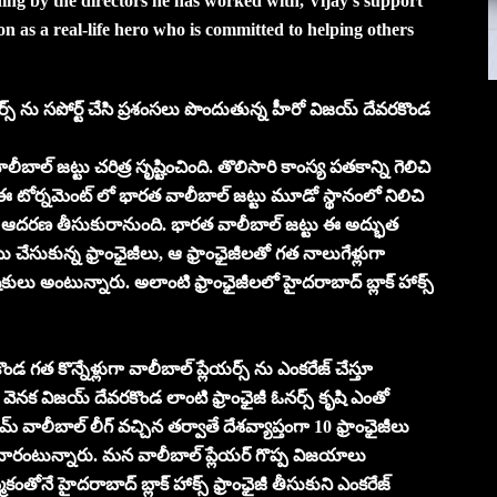
ing by the directors he has worked with, Vijay’s support
on as a real-life hero who is committed to helping others
లేయర్స్ ను సపోర్ట్ చేసి ప్రశంసలు పొందుతున్న హీరో విజయ్ దేవరకొండ
బాల్ జట్టు చరిత్ర సృష్టించింది. తొలిసారి కాంస్య పతకాన్ని గెలిచి
 ఈ టోర్నమెంట్ లో భారత వాలీబాల్ జట్టు మూడో స్థానంలో నిలిచి
త ఆదరణ తీసుకురానుంది. భారత వాలీబాల్ జట్టు ఈ అద్భుత
సుకున్న ఫ్రాంఛైజీలు, ఆ ఫ్రాంఛైజీలతో గత నాలుగేళ్లుగా
ేషకులు అంటున్నారు. అలాంటి ఫ్రాంఛైజీలలో హైదరాబాద్ బ్లాక్ హాక్స్
డ గత కొన్నేళ్లుగా వాలీబాల్ ప్లేయర్స్ ను ఎంకరేజ్ చేస్తూ
్ర వెనక విజయ్ దేవరకొండ లాంటి ఫ్రాంఛైజీ ఓనర్స్ కృషి ఎంతో
రైమ్ వాలీబాల్ లీగ్ వచ్చిన తర్వాతే దేశవ్యాప్తంగా 10 ఫ్రాంఛైజీలు
ి వారంటున్నారు. మన వాలీబాల్ ప్లేయర్ గొప్ప విజయాలు
కంతోనే హైదరాబాద్ బ్లాక్ హాక్స్ ఫ్రాంఛైజీ తీసుకుని ఎంకరేజ్