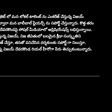
్రికెట్ లో మన లోకల్ టాలెంట్ ను ఎంకరేజ్ చేస్తున్న విజయ్
 ద్వారా మన వాలీబాల్ ప్లేయర్స్ ను సపోర్ట్ చేస్తున్నారు. కొత్త తరం
ేవరకొండపై సోషల్ మీడియాలో అప్రిషియేషన్స్ లభిస్తున్నాయి.
తున్న విజయ్, నిజ జీవితంలో బలమైన క్రీడా సంస్కృతిని
ేజ్ చేస్తూ, తనతో పనిచేసిన దర్శకులకు సపోర్ట్ గా నిలుస్తూ,
తున్న విజయ్ దేవరకొండ రియల్ హీరోగా పేరు తెచ్చుకుంటున్నారు.