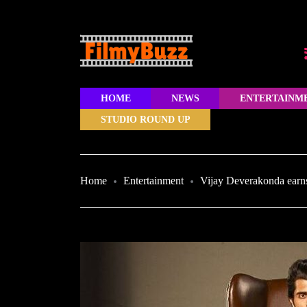
HOME
NEWS
ENTERTAINM
STUDIO ROUND UP
Home
Entertainment
Vijay Deverakonda earns 