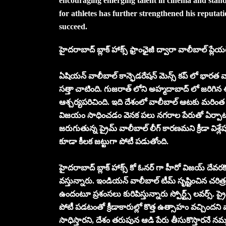
encouraging emerging talent in cinema and stand
for athletes has further strengthened his reputati
succeed.
హైదరాబాద్ బ్లాక్ హాక్స్ ఫ్రాంఛైజీ ద్వారా వాలీబాల్ ప్
ఏషియన్ వాలీబాల్ కాన్ఫెడరేషన్ మెన్స్ కప్ లో భారత వాలీ
సత్తా చాటింది. గుజరాత్ లోని అహ్మదాబాద్ లో జరిగిన
ఆశ్చర్యపరిచింది. ఇది దేశంలో వాలీబాల్ ఆటకు మరిం
విజయం సాధించడం వెనక పలు నగరాల పేరుతో ఏర్పాటు చే
జరుగుతున్న ప్రైమ్ వాలీబాల్ లీగ్ కారణమని క్రీడా విశ్ల
కూడా కీలక జట్టుగా పోటీ పడుతోంది.
హైదరాబాద్ బ్లాక్ హాక్స్ కో ఓనర్ గా హీరో విజయ్ దేవరకొం
వస్తున్నారు. ఇండియన్ వాలీబాల్ టీమ్ సృష్టించిన చరిత
ఉందంటూ ప్రశంసలు కురిపిస్తున్నారు స్పోర్ట్స్ లవర్స్. ప్
పోటీ పడటంతో క్రీడాకారుల్లో కొత్త ఉత్సాహం వచ్చిందన
సాధిస్తారని, దేశం తరుపున ఆడి పేరు తీసుకొస్తారనే నమ్మ