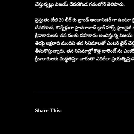
చేస్తున్నట్లు విజయ్ దేవరకొండ గతంలోనే తెలిపారు.
ప్రస్తుతం టీజీ 20 లీగ్ కు బ్రాండ్ అంబాసిడర్ గా ఉంటూ క
దేవరకొండ, కొన్నేళ్లుగా హైదరాబాద్ బ్లాక్ హాక్స్ ఫ్రాంఛైజీ
క్రీడాకారులకు తన వంతు సహకారం అందిస్తున్న విజయ్ ద
తెరపై లక్షలాది మందిని తన సినిమాలతో ఎంటర్ టైన్ చేస్
తీసుకొస్తున్నారు. తన సినిమాల్లో కొత్త టాలెంట్ ను ఎంకర
క్రీడాకారులకు మద్ధతిస్తూ వారంతా ఎదిగేలా ప్రయత్నిస్
Share This: