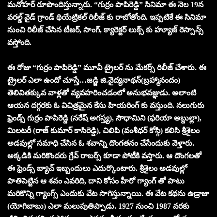
మనోహర్ రూపొందిస్తున్నారు. “గుర్రం పాపిరెడ్డి” సినిమా ఈ నెల 19న
వరల్డ్ వైడ్ గ్రాండ్ థియేట్రికల్ రిలీజ్ కు రాబోతోంది. ఇప్పటికే ఈ సినిమా
నుంచి రిలీజ్ చేసిన టీజర్, సాంగ్, క్యారెక్టర్ లుక్స్ కు హ్యూజ్ రెస్పాన్స్
వస్తోంది.
ఈ రోజు “గుర్రం పాపిరెడ్డి” మూవీ ట్రైలర్ ను మేకర్స్ రిలీజ్ చేశారు. ఈ
ట్రైలర్ ఎలా ఉందో చూస్తే…జడ్జి జి.వైద్యనాథన్(బ్రహ్మానందం)
తెలివితక్కువ వాళ్లతో వ్యవహరించడంలో అనుభవజ్ఞుడు. అలాంటి
ఆయన దగ్గరకు ఓ విచిత్రమైన కేసు హియరింగ్ కు వస్తుంది. నలుగురు
ఫ్రెండ్స్ గుర్రం పాపిరెడ్డి (నరేష్ అగస్త్య), సౌధామిని (ఫరియా అబ్దుల్లా),
మిలటరీ (రాజ్ కుమార్ కాసిరెడ్డి), చిలిపి (వంశీధర్ కోస్గి) కలిసి శ్రీశైలం
అడవుల్లో సమాధి చేసిన ఓ శవాన్ని దొంగతనం చేసేందుకు వెళ్తారు.
అక్కడికి మరికొందరు గ్రేవ్ రాబర్స్ కూడా పోటీకి వస్తారు. ఆ దొంగలతో
ఈ ఫ్రెండ్స్ బ్యాచ్ ఇబ్బందులు ఎదుర్కొంటారు. శ్రీశైలం అడవుల్లో
పాతిపెట్టిన ఆ శవం ఎవరిది, దాని కోసం హీరో గ్యాంగ్ తో పాటు
మరికొన్ని గ్యాంగ్స్ ఎందుకు వేట సాగిస్తున్నాయి. ఈ వేట కథను ఉడ్రాజు
(యోగిబాబు) ఎలా మలుపుతిప్పాడు. 1927 నుంచి 1987 వరకు