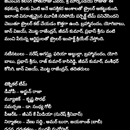
జీవించిన కలింగ పోతురాజు ఎవరు, శ్రీ మార్కండేయ రాజుతో ఈ
కథకున్న లింకు ఏంటి అనే ఆసక్తికర అంశాలతో ట్రైలర్ ఆకట్టుకుంది.
ఇలాంటి వినూత్నమైన మూవీకి సరిపోయే పర్పెక్ట్ టీమ్ పనిచేసిందని
చెబుతూ ట్రైలర్ కట్ చేయడం కొత్తగా ఉంది. బ్రహ్మానందం, యోగిబాబు,
జాన్ విజయ్, మొట్ట రాజేంద్రన్, జీవన్ కుమార్, ప్రభాస్ శ్రీను వంటి
మంచి పేరున్న ఆర్టిస్టులతో ట్రైలర్ ఇంపాక్ట్ క్రియేట్ చేస్తోంది.
నటీనటులు – నరేష్ అగస్త్య, ఫరియా అబ్దుల్లా, బ్రహ్మానందం, యోగి
బాబు, ప్రభాస్ శ్రీను, రాజ్ కుమార్ కాసిరెడ్డి, జీవన్ కుమార్, వంశీధర్
కోసిగి, జాన్ విజయ్, మొట్ట రాజేంద్రన్, తదితరులు
టెక్నికల్ టీమ్
డీవోపీ – అర్జున్ రాజా
మ్యూజిక్ – కృష్ణ సౌరభ్
సమర్పణ – డా. సంధ్య గోలీ
పీఆర్ఓ – జీఎస్ కే మీడియా (సురేష్ శ్రీనివాస్)
నిర్మాతలు – వేణు సద్ది , అమర్ బురా, జయకాంత్ (బాబీ)
రచన, దర్శకత్వం – మురళీ మనోహర్