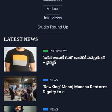
Videos
Interviews
Studio Round Up
LATEST NEWS
INTERVIEWS
‘జ‌న‌క అయితే గ‌న‌క‌’ అందరికీ నచ్చుతుంది
– డైరెక్ట‌ర్
NEWS
‘RawKing’ Manoj Manchu Restores
Dignity to a
NEWS