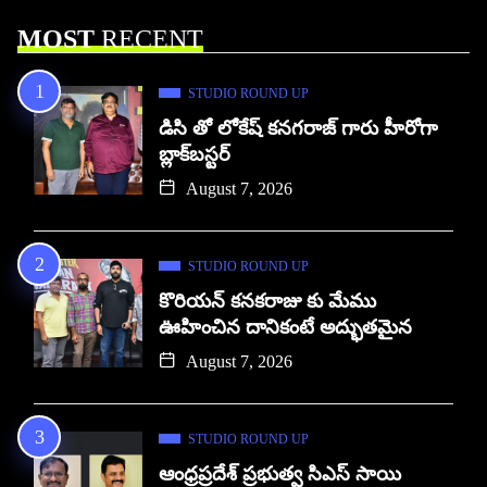
MOST
RECENT
STUDIO ROUND UP
డిసి తో లోకేష్ కనగరాజ్ గారు హీరోగా
బ్లాక్‌బస్టర్
August 7, 2026
STUDIO ROUND UP
కొరియన్ కనకరాజు కు మేము
ఊహించిన దానికంటే అద్భుతమైన
August 7, 2026
STUDIO ROUND UP
ఆంధ్రప్రదేశ్ ప్రభుత్వ సిఎస్ సాయి