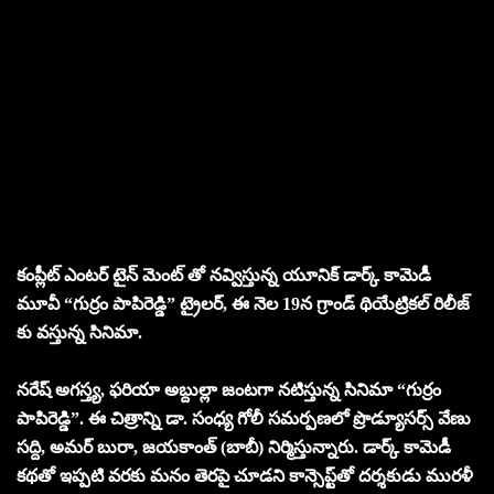
కంప్లీట్ ఎంటర్ టైన్ మెంట్ తో నవ్విస్తున్న యూనిక్ డార్క్ కామెడీ
మూవీ “గుర్రం పాపిరెడ్డి” ట్రైలర్, ఈ నెల 19న గ్రాండ్ థియేట్రికల్ రిలీజ్
కు వస్తున్న సినిమా.
నరేష్ అగస్త్య, ఫరియా అబ్దుల్లా జంటగా నటిస్తున్న సినిమా “గుర్రం
పాపిరెడ్డి”. ఈ చిత్రాన్ని డా. సంధ్య గోలీ సమర్పణలో ప్రొడ్యూసర్స్ వేణు
సద్ది, అమర్ బురా, జయకాంత్ (బాబీ) నిర్మిస్తున్నారు. డార్క్ కామెడీ
కథతో ఇప్పటి వరకు మనం తెరపై చూడని కాన్సెప్ట్‌తో దర్శకుడు మురళీ