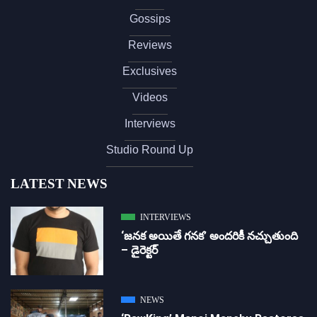
Gossips
Reviews
Exclusives
Videos
Interviews
Studio Round Up
LATEST NEWS
INTERVIEWS
‘జ‌న‌క అయితే గ‌న‌క‌’ అందరికీ నచ్చుతుంది
– డైరెక్ట‌ర్
NEWS