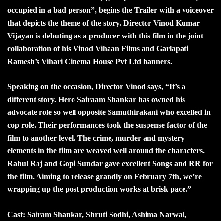
occupied in a bad person”, begins the Trailer with a voiceover
that depicts the theme of the story. Director Vinod Kumar
Vijayan is debuting as a producer with this film in the joint
collaboration of his Vinod Vihaan Films and Garlapati
Ramesh’s Vihari Cinema House Pvt Ltd banners.
Speaking on the occasion, Director Vinod says, “It’s a
different story. Hero Sairaam Shankar has owned his
advocate role so well opposite Samuthirakani who excelled in
cop role. Their performances took the suspense factor of the
film to another level. The crime, murder and mystery
elements in the film are weaved well around the characters.
Rahul Raj and Gopi Sundar gave excellent Songs and RR for
the film. Aiming to release grandly on February 7th, we’re
wrapping up the post production works at brisk pace.”
Cast: Sairam Shankar, Shruti Sodhi, Ashima Narwal,