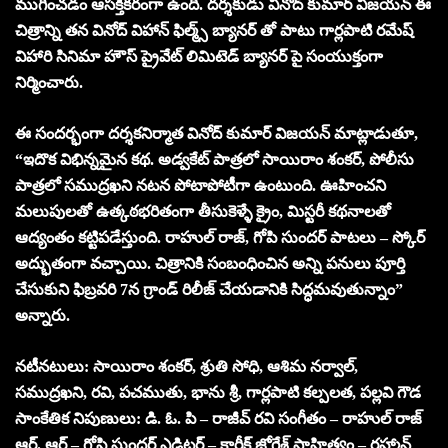
ముగించడం ఆసక్తికరంగా ఉంది. దర్శకుడు వినోద్ కుమార్ విజయన్ ఈ
చిత్రాన్ని తన వినోద్ విహాన్ ఫిల్మ్స్ బ్యానర్ తో పాటు గార్లపాటి రమేష్
విహారి సినిమా హౌస్ ప్రైవేట్ లిమిటెడ్ బ్యానర్ పై సంయుక్తంగా
నిర్మించారు.
ఈ సందర్భంగా దర్శకనిర్మాత వినోద్ కుమార్ విజయన్ మాట్లాడుతూ,
“ఇదొక విభిన్నమైన కథ. అడ్వకేట్ పాత్రలో సాయిరాం శంకర్, పోలీసు
పాత్రలో సముద్రఖని నటన పోటాపోటీగా ఉంటుంది. ఊహించని
మలుపులతో ఉత్కఠభరితంగా తీసుకెళ్ళే క్రైం, మిస్టరీ కథనాలతో
ఆద్యంతం కట్టిపడేస్తుంది. రాహుల్ రాజ్, గోపి సుందర్ పాటలు – స్కోర్
అద్భుతంగా వచ్చాయి. చిత్రానికి సంబంధించిన అన్ని పనులు పూర్తి
చేసుకుని ఫిబ్రవరి 7న గ్రాండ్ రిలీజ్ చేయడానికి సిద్ధమవుతున్నాం”
అన్నారు.
నటీనటులు: సాయిరాం శంకర్, శ్రుతి సోధి, ఆశిమ నర్వాల్,
సముద్రఖని, రవి, పచముతు, భాను శ్రీ, గార్లపాటి కల్పలత, పల్లవి గౌడ
సాంకేతిక నిపుణులు: డి. ఓ. పి – రాజీవ్ రవి సంగీతం – రాహుల్ రాజ్
ఆర్. ఆర్ – గోపి సుందర్ ఎడిటర్ – కార్తీక్ జోగేశ్ సాహిత్యం – రహ్మాన్