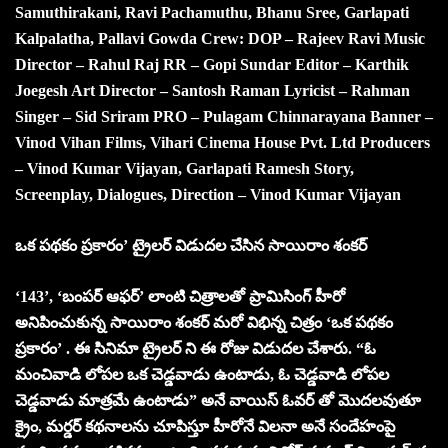
Samuthirakani, Ravi Pachamuthu, Bhanu Sree, Garlapati
Kalpalatha, Pallavi Gowda Crew: DOP – Rajeev Ravi Music
Director – Rahul Raj RR – Gopi Sundar Editor – Karthik
Joegesh Art Director – Santosh Raman Lyricist – Rahman
Singer – Sid Sriram PRO – Pulagam Chinnarayana Banner –
Vinod Vihan Films, Vihari Cinema House Pvt. Ltd Producers
– Vinod Kumar Vijayan, Garlapati Ramesh Story,
Screenplay, Dialogues, Direction – Vinod Kumar Vijayan
ఒక పథకం ప్రకారం’ ట్రైలర్ విడుదల చేసిన సాయిరాం శంకర్
‘143’, ‘బంపర్ ఆఫర్’ లాంటి చిత్రాలతో ప్రామిసింగ్ హీరో
అనిపించుకున్న సాయిరాం శంకర్ మరో విభిన్న చిత్రం ‘ఒక పథకం
ప్రకారం’ . ఈ సినిమా ట్రైలర్ ని ఈ రోజు విడుదల చేశారు. “ఓ
మంచివాడి లోపల ఒక చెడ్డవాడు ఉంటాడు, ఓ చెడ్డవాడి లోపల
చెడ్డవాడు మాత్రమే ఉంటాడు” అనే వాయిస్ ఓవర్ తో మొదలవుతూ
క్రైం, మర్డర్ కథనాలను చూపిస్తూ హీరోనే విలనా అనే సందేహంపై