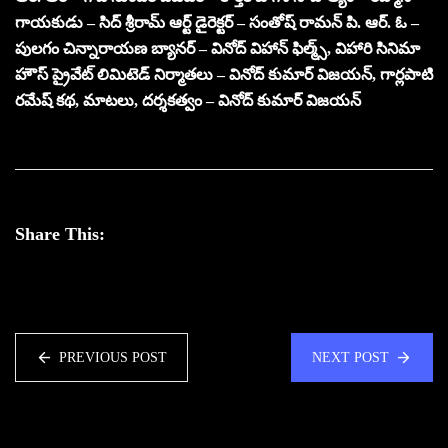
గాయకుడు – సిద్ శ్రీరామ్ ఆర్ట్ డైరెక్టర్ – సంతోష్ రామన్ పి. ఆర్. ఓ –
పులగం చిన్నారాయణ బ్యానర్ – వినోద్ విహాన్ ఫిల్మ్స్, విహారి సినిమా
హౌస్ ప్రైవేట్ లిమిటెడ్ నిర్మాతలు – వినోద్ కుమార్ విజయన్, గార్లపాటి
రమేష్ కథ, మాటలు, దర్శకత్వం – వినోద్ కుమార్ విజయన్
Share This:
PREVIOUS POST
NEXT POST