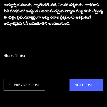
అత్యున్నత నటుడు, ట్యాలెంటెడ్ నటి, విజనరీ దర్శకుడు, భారతీయ
సినీ పరిశ్రమలో అత్యంత విజయవంతమైన నిర్మాణ సంస్థ కలిసి చేస్తున్న
ఈ చిత్రం ప్రపంచవ్యాప్తంగా అన్ని తరాల ప్రేక్షకులను ఆకట్టుకునే
అద్భుతమైన సినీ అనుభూతిని అందించనుంది.
Share This:
PREVIOUS POST
NEXT POST