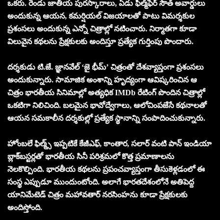
ఒకరు. రెండు జాతీయ పురస్కారాలు, ఏడు ఫిల్మ్‌ఫేర్ సౌత్ అవార్డులు
అందుకున్న ఆయన, కమర్షియల్ విజయాలతో పాటు విమర్శకుల
ప్రశంసలు అందుకున్న ఎన్నో చిత్రాల్లో నటించారు. నిర్మాతగా కూడా
విలువైన కథలను ప్రేక్షకులకు అందిస్తూ ప్రత్యేక గుర్తింపు పొందారు.
దర్శకుడు టి.జే. జ్ఞానవేల్ ‘జై భీమ్’ చిత్రంతో దేశవ్యాప్తంగా ప్రశంసలు
అందుకున్నారు. సామాజిక అంశాన్ని హృద్యంగా ఆవిష్కరించిన ఆ
చిత్రం భారతీయ సినిమాల్లో అత్యధిక IMDb రేటింగ్ పొందిన చిత్రాల్లో
ఒకటిగా నిలిచింది. బలమైన భావోద్వేగాలు, ఆలోచింపజేసే కథనాలతో
ఆయన సమకాలీన దర్శకుల్లో ప్రత్యేక స్థానాన్ని సంపాదించుకున్నారు.
హోంబలే ఫిల్మ్స్ ఇప్పటికే కేజీఎఫ్, కాంతార, సలార్ వంటి పాన్ ఇండియా
బ్లాక్‌బస్టర్లతో భారతీయ సినీ పరిశ్రమలో కొత్త ప్రమాణాలను
నెలకొల్పింది. భారతీయ కథలను ప్రపంచవ్యాప్తంగా తీసుకెళ్లడంలో ఈ
సంస్థ ఎప్పుడూ ముందుంటోంది. అలాగే భారతదేశంలోనే అతిపెద్ద
యానిమేటెడ్ చిత్రం మహావతార్ నరసింహను కూడా ప్రేక్షకులకు
అందిస్తోంది.