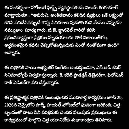
ఈ సందర్భంగా హోంబలే ఫిల్మ్స్ వ్యవస్థాపకుడు విజయ్ కిరగందూర్
మాట్లాడుతూ.. “అభిరుచి, అంకితభావం కలిగిన వ్యక్తులు ఒకే లక్ష్యంతో
కలిసి పనిచేసినప్పుడే గొప్ప సినిమాలు పుడతాయని మేము ఎప్పుడూ
నమ్ముతాం. సూర్య గారు, టి.జే. జ్ఞానవేల్ గారితో కలిసి
ప్రపంచవ్యాప్తంగా ప్రేక్షకుల హృదయాలను తాకే నిజాయితీగల,
అర్థవంతమైన కథను చెప్పబోతున్నందుకు ఎంతో సంతోషంగా ఉంది”
అన్నారు.
ఈ చిత్రానికి సాయి అభ్యంకర్ సంగీతం అందిస్తుండగా, ఎస్.ఆర్. కదిర్
సినిమాటోగ్రఫీ నిర్వహిస్తున్నారు. కె. కదిర్ ప్రొడక్షన్ డిజైనర్‌గా, ఫిలోమిన్
రాజ్ ఎడిటర్‌గా పని చేస్తున్నారు.
ఈ ప్రతిష్టాత్మక చిత్రానికి సంబంధించిన ముహూర్త కార్యక్రమం జూన్ 29,
2026న చెన్నైలోని పార్క్ హయత్ హోటల్‌లో ఘనంగా జరిగింది. చిత్ర
బృందంతో పాటు సినీ పరిశ్రమకు చెందిన పలువురు ప్రముఖులు ఈ
కార్యక్రమంలో పాల్గొని చిత్ర యూనిట్‌కు శుభాకాంక్షలు తెలిపారు.