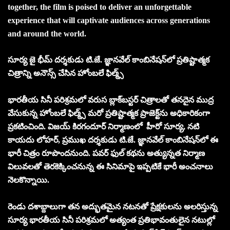
together, the film is poised to deliver an unforgettable
experience that will captivate audiences across generations
and around the world.
సూర్య జై భీమ్ దర్శకుడు టి.జే. జ్ఞానవేల్ కాంబినేషన్‌లో ప్రతిష్టాత్మక
చిత్రాన్ని అనౌన్స్ చేసిన హోంబలే ఫిల్మ్స్
భారతీయ సినీ పరిశ్రమలో వరుస బ్లాక్‌బస్టర్ చిత్రాలతో తనదైన ముద్ర
వేసుకున్న హోంబలే ఫిల్మ్స్ మరో ప్రతిష్టాత్మక ప్రాజెక్ట్‌ను అధికారికంగా
ప్రకటించింది. విజయ్ కిరగందూర్ నిర్మాణంలో హీరో సూర్య, నటి
కాయదు లోహర్, ప్రముఖ దర్శకుడు టి.జే. జ్ఞానవేల్ కాంబినేషన్‌లో ఈ
భారీ చిత్రం రూపొందనుంది. పవర్ ఫుల్ కథను అత్యున్నత నిర్మాణ
విలువలతో తెరకెక్కించనున్న ఈ సినిమాపై ఇప్పటికే భారీ అంచనాలు
నెలకొన్నాయి.
రెండు దశాబ్దాలుగా తన అద్భుతమైన నటనతో ప్రేక్షకులను అలరిస్తున్న
సూర్య భారతీయ సినీ పరిశ్రమలో అత్యంత ప్రతిభావంతులైన నటుల్లో