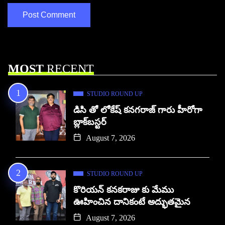
MOST
RECENT
STUDIO ROUND UP
డిసి తో లోకేష్ కనగరాజ్ గారు హీరోగా
బ్లాక్‌బస్టర్
August 7, 2026
STUDIO ROUND UP
కొరియన్ కనకరాజు కు మేము
ఊహించిన దానికంటే అద్భుతమైన
August 7, 2026