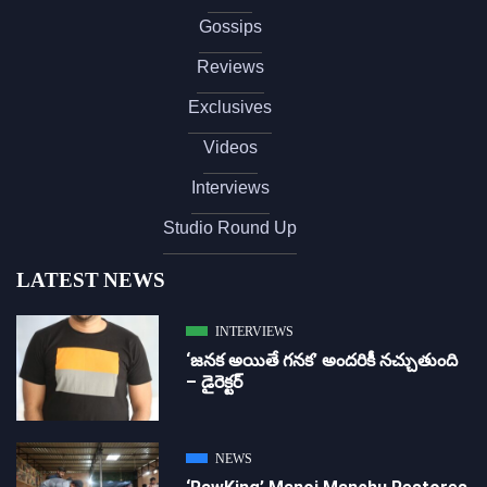
Gossips
Reviews
Exclusives
Videos
Interviews
Studio Round Up
LATEST NEWS
INTERVIEWS
‘జ‌న‌క అయితే గ‌న‌క‌’ అందరికీ నచ్చుతుంది
– డైరెక్ట‌ర్
NEWS