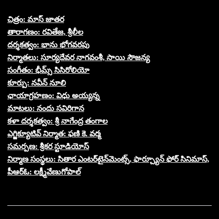
చిత్రం: మాస్ జాతర
తారాగణం: రవితేజ, శ్రీలీల
దర్శకత్వం: భాను భోగవరపు
నిర్మాతలు: సూర్యదేవర నాగవంశీ, సాయి సౌజన్య
సంగీతం: భీమ్స్ సిసిరోలియో
కూర్పు: నవీన్ నూలి
ఛాయాగ్రహణం: విధు అయ్యన్న
మాటలు: నందు సవిరిగాన
కళా దర్శకత్వం: శ్రీ నాగేంద్ర తంగాల
ఎగ్జిక్యూటివ్ నిర్మాత: ఫణి కె. వర్మ
సమర్పణ: శ్రీకర స్టూడియోస్
నిర్మాణ సంస్థలు: సితార ఎంటర్‌టైన్‌మెంట్స్, ఫార్చ్యూన్ ఫోర్ సినిమాస్‌,
పీఆర్ఓ: లక్ష్మీవేణుగోపాల్