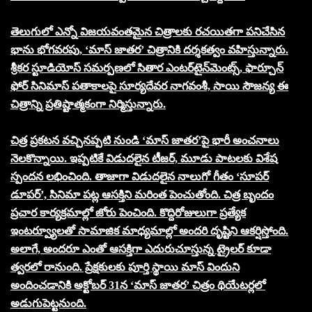
తెలుగులో ఎన్నో విజయవంతమైన చిత్రాలకు రచయితగా పనిచేసిన
భాను భోగవరపు, ‘మాస్ జాతర’ చిత్రానికి దర్శకత్వం వహిస్తున్నారు.
శ్రీకర స్టూడియోస్ సమర్పణలో సితార ఎంటర్‌టైన్‌మెంట్స్, ఫార్చూన్
ఫోర్ సినిమాస్ పతాకాలపై సూర్యదేవర నాగవంశీ, సాయి సౌజన్య ఈ
చిత్రాన్ని ప్రతిష్టాత్మకంగా నిర్మిస్తున్నారు.
చిత్ర ప్రకటన వచ్చినప్పటి నుండి ‘మాస్ జాతర’పై భారీ అంచనాలు
నెలకొన్నాయి. ఇప్పటికే విడుదలైన టీజర్, మూడు పాటలకు విశేష
స్పందన లభించింది. తాజాగా విడుదలైన నాలుగో గీతం ‘సూపర్
డూపర్’, సినిమా పట్ల ఆసక్తిని మరింత పెంచుతోంది. చిత్ర బృందం
ప్రచార కార్యక్రమాల్లో జోరు పెంచింది. కొద్దిరోజులుగా ప్రత్యేక
ఇంటర్వ్యూలతో సామాజిక మాధ్యమాల్లో అందరి దృష్టిని ఆకర్షిస్తోంది.
అలాగే, అందరూ ఎంతో ఆసక్తిగా ఎదురుచూస్తున్న ట్రైలర్ కూడా
త్వరలో రానుంది. ప్రేక్షకులకు పూర్తి స్థాయి మాస్ విందుని
అందించడానికి అక్టోబర్ 31న ‘మాస్ జాతర’ చిత్రం థియేటర్లలో
అడుగుపెట్టనుంది.