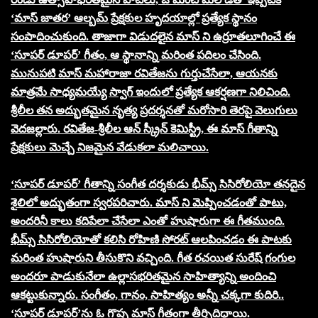
‘మాస్ జాతర’ ఆల్బమ్ ప్రేక్షకుల హృదయాల్లో ప్రత్యేక స్థానం
సంపాదించుకుంది. తాజాగా విడుదలైన మాస్ ని ఉర్రూతలూగించే ఈ
‘సూపర్ డూపర్‌’ గీతం, ఆ స్థానాన్ని మరింత పదిలం చేసింది.
మునుపటి మాస్ మహారాజా రవితేజను గుర్తుచేసేలా, ఆయనకు
మాత్రమే సాధ్యమయ్యే స్వాగ్‌ ఇందులో ప్రత్యేక ఆకర్షణగా నిలిచింది.
శ్రీలీల తన అద్భుతమైన నృత్య ప్రదర్శనతో మరోసారి తెరపై వెలుగులు
వెదజల్లారు. రవితేజ-శ్రీలీల ఆన్ స్క్రీన్ కెమిస్ట్రీ, ఈ మాస్ గీతాన్ని
ప్రేక్షకులు మెచ్చే నిజమైన వేడుకలా మలిచాయి.
‘సూపర్ డూపర్’ గీతాన్ని సంగీత దర్శకుడు భీమ్స్ సిసిరోలియో తనదైన
శైలిలో అద్భుతంగా స్వరపరిచారు. మాస్ ని మెప్పించడంతో పాటు,
అందరినీ కాలు కదిపేలా చేసేలా ఎంతో హుషారుగా ఈ గీతముంది.
భీమ్స్ సిసిరోలియోతో కలిసి రోహిణి సోరట్ ఆలపించడం ఈ పాటకు
మరింత హుషారుని తీసుకొని వచ్చింది. గీత రచయిత సురేష్ గంగుల
అందరూ పాడుకునేలా ఉల్లాసభరితమైన సాహిత్యాన్ని అందించి
ఆకట్టుకున్నారు. సంగీతం, గానం, సాహిత్యం అన్నీ చక్కగా కుదిరి..
‘సూపర్ డూపర్’ను ఓ గొప్ప మాస్ గీతంగా తీర్చిదిద్దాయి.