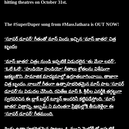
hitting theatres on October 31st.
The #SuperDuper song from #MassJathara is OUT NOW!
‘సూపర్ డూపర్‌’ గీతంతో మాస్ విందు ఇచ్చిన ‘మాస్ జాతర’ చిత్ర
బృందం
‘మాస్ జాతర’ చిత్రం నుండి ఇప్పటికే విడుదలైన ‘తు మేరా లవర్’,
‘ఓలే ఓలే’, ‘హుడియో హుడియో’ గీతాలు శ్రోతలను విశేషంగా
ఆకట్టుకొని, సామాజిక మాధ్యమాల్లో ఉర్రూతలూగించాయి. తాజాగా
చిత్ర బృందం, నాలుగో గీతంగా ఉత్సాహభరితమైన మాస్ పాట ‘సూపర్
డూపర్‌’ను విడుదల చేసింది. రవితేజ మాస్ కి, శ్రీలీల ఎనర్జీకి తగ్గట్టుగా
స్వరపరిచిన ఈ బ్లాక్ బస్టర్ ట్యూన్ అందరినీ కట్టిపడేస్తోంది. ‘మాస్
జాతర’ చిత్రాన్ని, ఆల్బమ్ ని మరింతగా ప్రేక్షకుల్లోకి తీసుకెళ్లేలా ఈ
‘సూపర్ డూపర్‌’ గీతముంది.
రెండు ఉత్సాహభరితమైన పాటలు, ఓ మంచి మెలోడీతో ఇప్పటికే