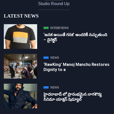
Studio Round Up
LATEST NEWS
INTERVIEWS
‘జ‌న‌క అయితే గ‌న‌క‌’ అందరికీ నచ్చుతుంది
– డైరెక్ట‌ర్
NEWS
‘RawKing’ Manoj Manchu Restores
Dignity to a
NEWS
హైదరాబాద్ లో ప్రారంభమైన నాగశౌర్య
సినిమా యాక్షన్ షెడ్యూల్