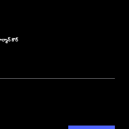
్మాన్ కౌర్