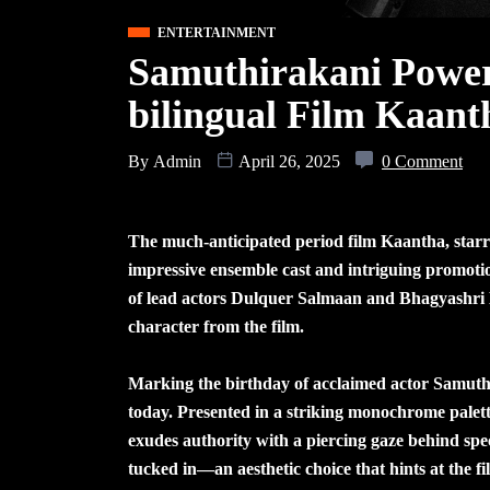
ENTERTAINMENT
Samuthirakani Power
bilingual Film Kaant
By
Admin
April 26, 2025
0 Comment
The much-anticipated period film Kaantha, starr
impressive ensemble cast and intriguing promotion
of lead actors Dulquer Salmaan and Bhagyashri 
character from the film.
Marking the birthday of acclaimed actor Samuthir
today. Presented in a striking monochrome palette
exudes authority with a piercing gaze behind spect
tucked in—an aesthetic choice that hints at the fi