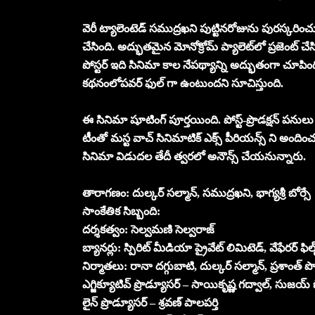
వెరీ ట్యాలెంటెడ్ సముద్రఖని పుట్టినరోజును పురస్కరించు
చేసింది. అద్భుతమైన మోనోక్రోమ్ ప్యాలెట్‌లో ప్రజెంట్ 
పోస్టర్ ఇది సినిమా కాల నేపథ్యాన్ని అద్భుతంగా చూపింది. 
కథనంలోపవర్ ఫుల్ గా ఉంటుందని సూచిస్తుంది.
ఈ సినిమా షూటింగ్ పూర్తయింది. పోస్ట్-ప్రొడక్షన్ పనుల
టీంతో మస్ట వాచ్ సినిమాటిక్ ఎక్స్ పీరియన్స్ ని అందిం
సినిమా విడుదల తేదీ త్వరలో అనౌన్స్ చేయనున్నారు.
తారాగణం: దుల్కర్ సల్మాన్, సముద్రఖని, భాగ్యశ్రీ బోర్సే
సాంకేతిక సిబ్బంది:
దర్శకత్వం: సెల్వమణి సెల్వరాజ్
బ్యానర్లు: స్పిరిట్ మీడియా ప్రైవేట్ లిమిటెడ్, వేఫేరర్ ఫిల్మ
నిర్మాతలు: రానా దగ్గుబాటి, దుల్కర్ సల్మాన్, ప్రశాంత్ పొట
ఎగ్జిక్యూటివ్ ప్రొడ్యూసర్ – సాయికృష్ణ గద్వాల్, సుజయ్ 
లైన్ ప్రొడ్యూసర్ – శ్రవణ్ పాలపర్తి