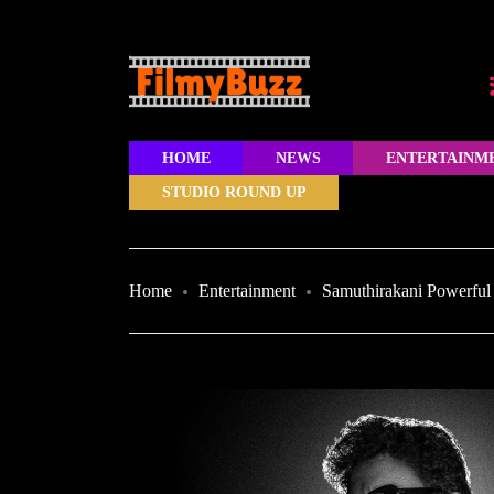
HOME
NEWS
ENTERTAINM
STUDIO ROUND UP
Home
Entertainment
Samuthirakani Powerful 