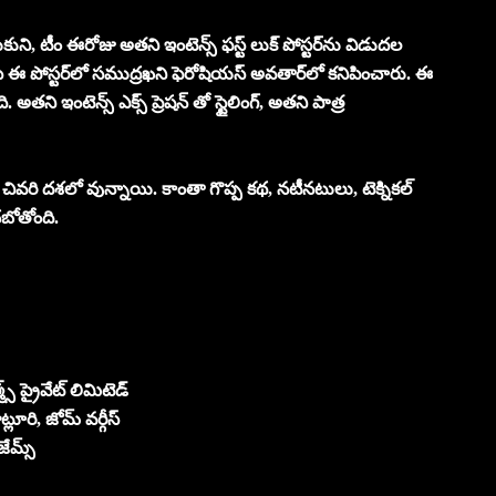
కుని, టీం ఈరోజు అతని ఇంటెన్స్ ఫస్ట్ లుక్ పోస్టర్‌ను విడుదల
చేసి ఈ పోస్టర్‌లో సముద్రఖని ఫెరోషియస్ అవతార్‌లో కనిపించారు. ఈ
అతని ఇంటెన్స్ ఎక్స్ ప్రెషన్ తో స్టైలింగ్, అతని పాత్ర
ు చివరి దశలో వున్నాయి. కాంతా గొప్ప కథ, నటీనటులు, టెక్నికల్
చబోతోంది.
్స్ ప్రైవేట్ లిమిటెడ్
్లూరి, జోమ్ వర్గీస్
జేమ్స్