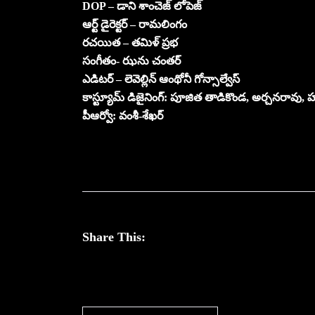
DOP – డాని శాంచెజ్ లోపెజ్
ఆర్ట్ డైరెక్టర్ – రామలింగం
రచయిత – తమిళ్ ప్రభ
సంగీతం- ఝను చంతర్
ఎడిటర్ – లెవెల్లిన్ ఆంథోనీ గోన్సాల్వేస్
కాస్ట్యూమ్ డిజైనింగ్: పూజిత తాడికొండ, అర్చనరావు, హర
పీఆర్వో: వంశీ-శేఖర్
Share This: