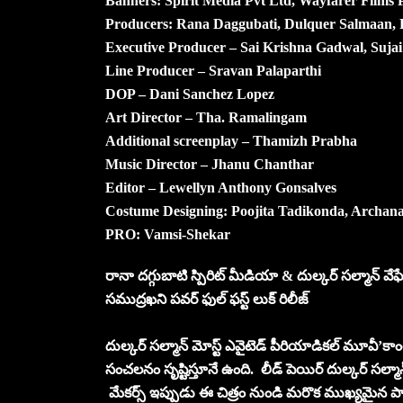
Banners: Spirit Media Pvt Ltd, Wayfarer Films 
Producers: Rana Daggubati, Dulquer Salmaan, 
Executive Producer – Sai Krishna Gadwal, Suja
Line Producer – Sravan Palaparthi
DOP – Dani Sanchez Lopez
Art Director – Tha. Ramalingam
Additional screenplay – Thamizh Prabha
Music Director – Jhanu Chanthar
Editor – Lewellyn Anthony Gonsalves
Costume Designing: Poojita Tadikonda, Archa
PRO: Vamsi-Shekar
రానా దగ్గుబాటి స్పిరిట్ మీడియా & దుల్కర్ సల్మాన్ వేఫేర
సముద్రఖని పవర్ ఫుల్ ఫస్ట్ లుక్ రిలీజ్
దుల్కర్ సల్మాన్ మోస్ట్ ఎవైటెడ్ పీరియాడికల్ మూవీ’కాంత’
సంచలనం సృష్టిస్తూనే ఉంది. లీడ్ పెయిర్ దుల్కర్ సల్మాన్, భ
మేకర్స్ ఇప్పుడు ఈ చిత్రం నుండి మరొక ముఖ్యమైన ప