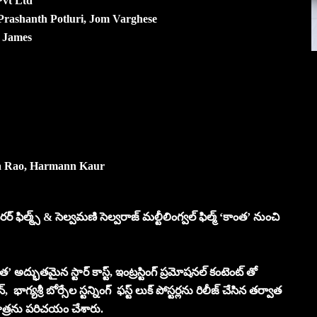
Pvt Ltd
Prashanth Potluri, Jom Varghese
i James
na Rao, Harmann Kaur
ర్ ఫిల్మ్స్ & సెల్వమణి సెల్వరాజ్ మల్టీలింగ్వల్ ఫిల్మ్ ‘కాంత’ నుంచి
 అద్భుతమైన స్టార్ కాస్ట్, ఇంట్రస్టింగ్ ప్రమోషనల్ కంటెంట్ తో
ాగ్యశ్రీ బోర్సేల స్టన్నింగ్ ఫస్ట్ లుక్ పోస్టర్లను రిలీజ్ చేసిన తర్వాత
ాత్రను పరిచయం చేశారు.