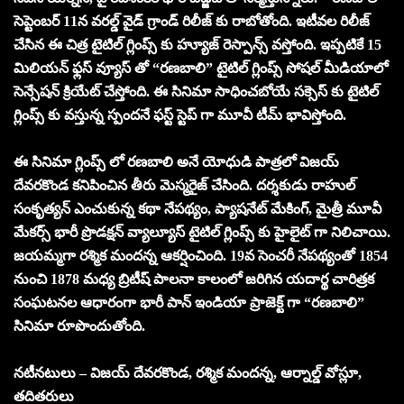
సెప్టెంబర్ 11న వరల్డ్ వైడ్ గ్రాండ్ రిలీజ్ కు రాబోతోంది. ఇటీవల రిలీజ్
చేసిన ఈ చిత్ర టైటిల్ గ్లింప్స్ కు హ్యూజ్ రెస్పాన్స్ వస్తోంది. ఇప్పటికే 15
మిలియన్ ఫ్లస్ వ్యూస్ తో “రణబాలి” టైటిల్ గ్లింప్స్ సోషల్ మీడియాలో
సెన్సేషన్ క్రియేట్ చేస్తోంది. ఈ సినిమా సాధించబోయే సక్సెస్ కు టైటిల్
గ్లింప్స్ కు వస్తున్న స్పందనే ఫస్ట్ స్టెప్ గా మూవీ టీమ్ భావిస్తోంది.
ఈ సినిమా గ్లింప్స్ లో రణబాలి అనే యోధుడి పాత్రలో విజయ్
దేవరకొండ కనిపించిన తీరు మెస్మరైజ్ చేసింది. దర్శకుడు రాహుల్
సంకృత్యన్ ఎంచుకున్న కథా నేపథ్యం, ప్యాషనేట్ మేకింగ్, మైత్రీ మూవీ
మేకర్స్ భారీ ప్రొడక్షన్ వ్యాల్యూస్ టైటిల్ గ్లింప్స్ కు హైలైట్ గా నిలిచాయి.
జయమ్మగా రశ్మిక మందన్న ఆకర్షించింది. 19వ సెంచరీ నేపథ్యంతో 1854
నుంచి 1878 మధ్య బ్రిటీష్ పాలనా కాలంలో జరిగిన యదార్థ చారిత్రక
సంఘటనల ఆధారంగా భారీ పాన్ ఇండియా ప్రాజెక్ట్ గా “రణబాలి”
సినిమా రూపొందుతోంది.
నటీనటులు – విజయ్ దేవరకొండ, రశ్మిక మందన్న, ఆర్నాల్డ్ వోస్లూ,
తదితరులు