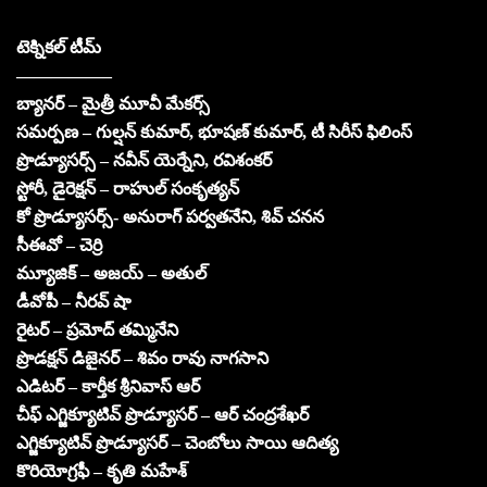
టెక్నికల్ టీమ్
—————–
బ్యానర్ – మైత్రీ మూవీ మేకర్స్
సమర్పణ – గుల్షన్ కుమార్, భూషణ్ కుమార్, టీ సిరీస్ ఫిలింస్
ప్రొడ్యూసర్స్ – నవీన్ యెర్నేని, రవిశంకర్
స్టోరీ, డైరెక్షన్ – రాహుల్ సంకృత్యన్
కో ప్రొడ్యూసర్స్- అనురాగ్ పర్వతనేని, శివ్ చనన
సీఈవో – చెర్రి
మ్యూజిక్ – అజయ్ – అతుల్
డీవోపీ – నీరవ్ షా
రైటర్ – ప్రమోద్ తమ్మినేని
ప్రొడక్షన్ డిజైనర్ – శివం రావు నాగసాని
ఎడిటర్ – కార్తీక శ్రీనివాస్ ఆర్
చీఫ్ ఎగ్జిక్యూటివ్ ప్రొడ్యూసర్ – ఆర్ చంద్రశేఖర్
ఎగ్జిక్యూటివ్ ప్రొడ్యూసర్ – చెంబోలు సాయి ఆదిత్య
కొరియోగ్రఫీ – కృతి మహేశ్