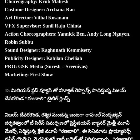
Choreography: Kruti Mahesh
Costume Designer: Archana Rao
Art Director: Vithal Kosanam
VFX Supervisor: Sunil Raju Chinta
Action Choreographers: Yannick Ben, Andy Long Nguyen,
Robin Subbu
Sound Designer: Raghunath Kemmisetty
Publicity Designer: Kabilan Chelliah
PRO: GSK Media (Suresh – Sreenivas)
Marketing: First Show
15 మిలియన్ ఫ్లస్ వ్యూస్ తో హ్యూజ్ రెస్పాన్స్ సాధిస్తున్న విజయ్
దేవరకొండ “రణబాలి” టైటిల్ గ్లింప్స్
విజయ్ దేవరకొండ, రశ్మిక మందన్న జంటగా రాహుల్ సంకృత్యన్
దర్శకత్వంలో టీ సిరీస్ సమర్పణలో ప్రెస్టీజియస్ బ్యానర్ మైత్రీ మూవీ
మేకర్స్ నిర్మిస్తున్న క్రేజీ మూవీ “రణబాలి”. ఈ సినిమాను ప్రొడ్యూసర్స్
నవీన్ యెర్నేని, వై రవిశంకర్ భారీ బడ్జెట్ తో నిర్మిస్తున్నారు. “రణబాలి”