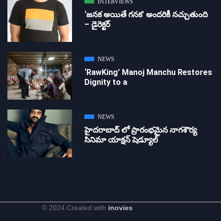
INTERVIEWS
‘జ‌న‌క అయితే గ‌న‌క‌’ అందరికీ నచ్చుతుంది
– డైరెక్ట‌ర్
NEWS
‘RawKing’ Manoj Manchu Restores
Dignity to a
NEWS
హైదరాబాద్ లో ప్రారంభమైన నాగశౌర్య
సినిమా యాక్షన్ షెడ్యూల్
© 2024 Created with
inovies