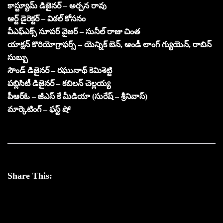
కాస్ట్యూమ్ డిజైనర్ – అర్చన రావు
ఆర్ట్ డైరెక్టర్ – విఠల్ కోసనం
వీఎఫ్ఎక్స్ సూపర్ వైజర్ – సునీల్ రాజు చింత
యాక్షన్ కొరియోగ్రాఫర్స్ – యెన్నిక్ బెన్, ఆండీ లాంగ్ గ్యుయెన్, రాబిన్
సుబ్బు
సౌండ్ డిజైనర్ – రఘునాథ్ కెమిశెట్టి
పబ్లిసిటీ డిజైనర్ – కబిలన్ చెల్లయ్య
పీఆర్ఓ – జీఎస్ కే మీడియా (సురేష్ – శ్రీనివాస్)
మార్కెటింగ్ – ఫస్ట్ షో
Share This: