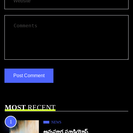
MOST
RECENT
NEWS
అన్నపూర్ణ స్టూడియోస్