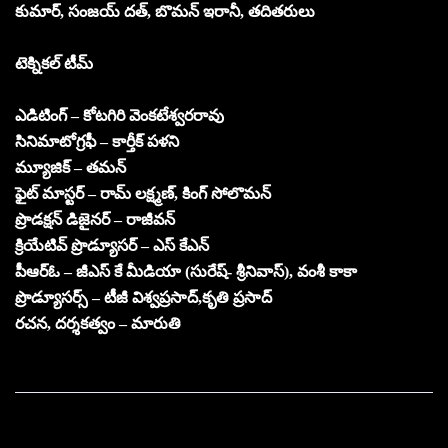
కుమార్, సంజయ్ దత్, బొమన్ ఇరానీ, తదితరులు
టెక్నికల్ టీమ్
ఎడిటింగ్ – కోటగిరి వెంకటేశ్వరరావు
సినిమాటోగ్రఫీ – కార్తీక్ పళని
మ్యూజిక్ – తమన్
ఫైట్ మాస్టర్ – రామ్ లక్ష్మణ్, కింగ్ సోలొమన్
ప్రొడక్షన్ డిజైనర్ – రాజీవన్
క్రియేటివ్ ప్రొడ్యూసర్ – ఎస్ కేఎన్
పీఆర్ఓ – జీఎస్ కే మీడియా (సురేష్- శ్రీనివాస్), వంశీ కాకా
ప్రొడ్యూసర్స్ – టీజీ విశ్వప్రసాద్,కృతి ప్రసాద్
రచన, దర్శకత్వం – మారుతి