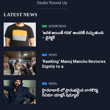
Studio Round Up
LATEST NEWS
INTERVIEWS
‘జ‌న‌క అయితే గ‌న‌క‌’ అందరికీ నచ్చుతుంది
– డైరెక్ట‌ర్
NEWS
‘RawKing’ Manoj Manchu Restores
Dignity to a
NEWS
హైదరాబాద్ లో ప్రారంభమైన నాగశౌర్య
సినిమా యాక్షన్ షెడ్యూల్