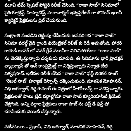
మూవీ టీమ్ స్పెషల్ పోస్టర్ రిలీజ్ చేసింది. “రాజా సాబ్” సినిమాలో
సైకియాట్రిస్ట్, హిప్నాటిస్ట్, పారానార్మల్ ఇన్వెస్టిగేటర్ గా బొమన్ ఇరానీ
క్యారెక్టర్ ప్రేక్షకులను థ్రిల్ చేయనుంది.
సంక్రాంతి సందడిని రెట్టింపు చేసేందుకు జనవరి 9న “రాజా సాబ్”
సినిమా వరల్డ్ వైడ్ గ్రాండ్ థియేట్రికల్ రిలీజ్ కు రెడీ అవుతోంది. హారర్
కామెడీ జానర్ లో ఎవర్ గ్రీన్ మూవీగా నిలిచిపోయేలా “రాజా సాబ్”
ను తెరకెక్కిస్తున్నారు దర్శకుడు మారుతి. ఈ సినిమాను భారీ ప్రొడక్షన్
వ్యాల్యూస్ తో అన్ కాంప్రమైజ్డ్ గా నిర్మిస్తున్నారు నిర్మాత టీజీ
విశ్వప్రసాద్. ఇటీవల రిలీజ్ చేసిన “రాజా సాబ్” ఫస్ట్ లిరికల్ సాంగ్
‘రెబల్ సాబ్’ హ్యూజ్ రెస్పాన్స్ దక్కించుకుంది. మాళవిక మోహనన్,
నిధి అగర్వాల్, రిద్ధి కుమార్ ఈ చిత్రంలో హీరోయిన్స్ గా నటిస్తున్నారు.
ప్రేక్షకులతో పాటు ట్రేడ్ వర్గాల్లోనూ రాజా సాబ్ క్యూరియాసిటీ క్రియేట్
చేస్తోంది. అన్ని వర్గాల ప్రేక్షకులు రాజా సాబ్ ను ఫస్ట్ డే ఫస్ట్ షో
చూసేందుకు వెయిట్ చేస్తున్నారు.
నటీనటులు – ప్రభాస్, నిధి అగర్వాల్, మాళవిక మోహనన్, రిద్ది