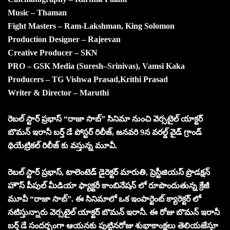
Music – Thaman
Fight Masters – Ram-Lakshman, King Solomon
Production Designer – Rajeevan
Creative Producer – SKN
PRO – GSK Media (Suresh–Srinivas), Vamsi Kaka
Producers – TG Vishwa Prasad,Krithi Prasad
Writer & Director – Maruthi
రెబల్ స్టార్ ప్రభాస్ “రాజా సాబ్” సినిమా నుంచి వెర్సటైల్ యాక్టర్
బొమన్ ఇరానీ బర్త్ డే పోస్టర్ రిలీజ్, జనవరి 9న వరల్డ్ వైడ్ గ్రాండ్
థియేట్రికల్ రిలీజ్ కు వస్తున్న మూవీ.
రెబల్ స్టార్ ప్రభాస్, టాలెంటెడ్ డైరెక్టర్ మారుతి, ప్రెస్టీజియస్ ప్రొడక్షన్
హౌస్ పీపుల్ మీడియా ఫ్యాక్టరీ కాంబినేషన్ లో రూపొందుతున్న క్రేజీ
మూవీ “రాజా సాబ్”. ఈ సినిమాలో ఒక ఇంపార్టెంట్ క్యారెక్టర్ లో
నటిస్తున్నారు వెర్సటైల్ యాక్టర్ బొమన్ ఇరానీ. ఈ రోజు బొమన్ ఇరానీ
బర్త్ డే సందర్భంగా ఆయనకు పుట్టినరోజు శుభాకాంక్షలు తెలియజేస్తూ