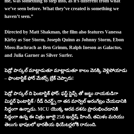
me, was something to step into, as it’s different from what
we’ve seen before. What they’ve created is something we
haven’t seen.”
Directed by Matt Shakman, the film also features Vanessa
Kirby as Sue Storm, Joseph Quinn as Johnny Storm, Ebon
Moss-Bachrach as Ben Grimm, Ralph Ineson as Galactus,
and Julia Garner as Silver Surfer.
పెడ్రో పాస్కల్ మాట్లాడుతూ మాట్లాడుతూ కాలం వెనక్కి వెళ్లిపోయాడు
– ఫాంటాస్టిక్ ఫోర్ మేకర్స్ బ్రేక్ చెప్పారు!
పెడ్రో పాస్కల్ ది ఫెంటాస్టిక్ ఫోర్: ఫస్ట్ స్టెప్స్ తో జట్టు నాయకుడిగా
మిస్టర్ ఫెంటాస్టిక్ / రీడ్ రిచర్డ్స్ గా తన మార్వెల్ అరంగేట్రం చేయడానికి
సిద్ధంగా ఉన్నాడు. MCU యొక్క ఆరవ దశను ప్రారంభించడానికి
సిద్ధంగా ఉన్న ఈ చిత్రం జూలై 25న ఇంగ్లీష్, హిందీ, తమిళం మరియు
తెలుగు భాషలలో భారతీయ థియేటర్లలోకి రానుంది.