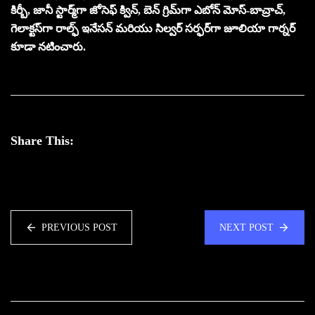
కిర్బీ, జానీ స్టార్మ్‌గా జోసెఫ్ క్విన్, బెన్ గ్రిమ్‌గా ఎబోన్ మోస్-బాచ్రాచ్,
గెలాక్టస్‌గా రాల్ఫ్ ఇనేసన్ మరియు సిల్వర్ సర్ఫర్‌గా జూలియా గార్నర్
కూడా నటించారు.
Share This:
PREVIOUS POST
NEXT POST