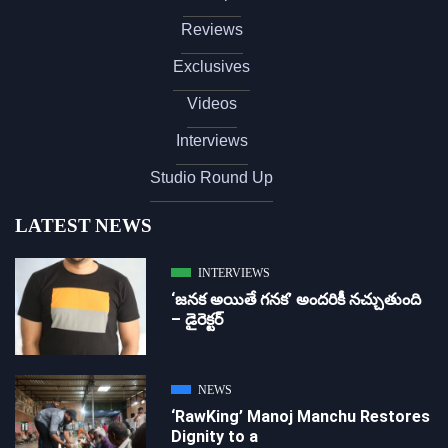
Reviews
Exclusives
Videos
Interviews
Studio Round Up
LATEST NEWS
INTERVIEWS
‘జ‌న‌క అయితే గ‌న‌క‌’ అందరికీ నచ్చుతుంది
– డైరెక్ట‌ర్
NEWS
‘RawKing’ Manoj Manchu Restores
Dignity to a