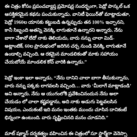
ఈ చిత్రం కోసం ప్రపంచవ్యాప్త ప్రమోషన్ల సందర్భంగా, పెడ్రో పాస్కల్ ఒక
ఆసక్తికరమైన కథను పంచుకున్నాడు. వానిటీ ఫెయిర్‌తో మాట్లాడుతూ,
పెడ్రో 1960ల యాసకు కట్టుబడి ఉన్నప్పుడు తన 100% ఇచ్చానని,
కానీ సిబ్బంది అతన్ని వెనక్కి లాగుతూనే ఉన్నారని అన్నారు. నేను
బాగా చేశానో లేదో నాకు తెలియదు, వారు నన్ను చాలా మిడ్-
అట్లాంటిక్, 60ల ప్రారంభంలో జరిగిన చర్చ నుండి వెనక్కి లాగుతూనే
ఉండాల్సి వచ్చింది. ఆ రకమైన మాండలికంతో మాకు సహాయం
చేయబోయే మాండలిక కోచ్ వారికి ఉన్నాడు.”
పెడ్రో ఇంకా ఇలా అన్నాడు, “నేను దానిని చాలా బాగా తీసుకున్నాను,
వారు నన్ను పక్కకు లాగవలసి వచ్చింది… వారు ‘మీలాగే మాట్లాడండి’
అని అన్నారు. నేను ఆ యుగంలోకి ప్రవేశించినందున నేను అలా
చేయడం లో చాలా కష్టపడ్డాను, అది నాకు అడుగు పెట్టవలసిన
విషయం, ఎందుకంటే ఇది మనం ఇంతకు ముందు చూసిన దానికంటే
భిన్నంగా ఉంటుంది. వారు సృష్టించినది మనం చూడనిది.”
మాట్ షక్మాన్ దర్శకత్వం వహించిన ఈ చిత్రంలో సూ స్టార్మ్‌గా వెనెస్సా