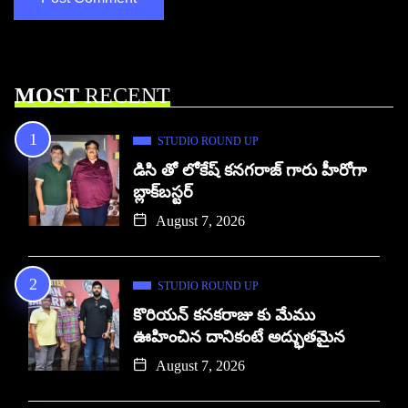
MOST
RECENT
STUDIO ROUND UP
డిసి తో లోకేష్ కనగరాజ్ గారు హీరోగా
బ్లాక్‌బస్టర్
August 7, 2026
STUDIO ROUND UP
కొరియన్ కనకరాజు కు మేము
ఊహించిన దానికంటే అద్భుతమైన
August 7, 2026