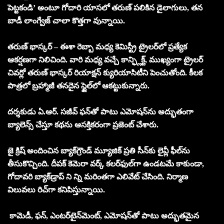
పెట్టకండి’ అంటూ గోదారి యాసలో తరుణ్ పలికిన డైలాగులు, తన
బాడీ లాంగ్వేజ్ చాలా కొత్తగా వున్నాయి.
తరుణ్ భాస్కర్ – ఈశా రెబ్బా మధ్య కెమిస్ట్రీ ట్రైలర్‌లో ప్రత్యేక
ఆకర్షణగా నిలిచింది. వారి మధ్య వచ్చే కాన్ఫ్లిక్ట్, ముఖ్యంగా ట్రైలర్
చివర్లో తరుణ్ భాస్కర్ రియాక్షన్ క్యురియాసిటీని పెంచుతోంది. కీలక
పాత్రలో బ్రహ్మాజీ తనదైన స్టైల్‌లో ఆకట్టుకున్నారు.
దర్శకుడు ఏ.ఆర్. సజీవ్ ఫన్‌తో పాటు ఎమోషన్‌ను అద్భుతంగా
బ్యాలెన్స్ చేస్తూ కథను ఆసక్తికరంగా ప్రజెంట్ చేశారు.
జై క్రిష్ అందించిన బ్యాక్‌గ్రౌండ్ మ్యూజిక్ ప్రతి సీన్‌కు లైవ్లీ ఫీల్‌ను
తీసుకొచ్చింది. దీపక్ కెమెరా వర్క్ కలర్‌ఫుల్‌గా ఉండటమే కాకుండా,
గోదావరి బ్యాక్‌డ్రాప్ ని న్ని మరింతగా ఎలివేట్ చేసింది. నిర్మాణ
విలువలు రిచ్‌గా కనిపిస్తున్నాయి.
కామెడీ, ఫన్, ఎంటర్‌టైన్‌మెంట్, ఎమోషన్‌తో పాటు అద్భుతమైన