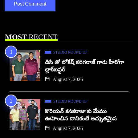
MOST
RECENT
STUDIO ROUND UP
డిసి తో లోకేష్ కనగరాజ్ గారు హీరోగా
బ్లాక్‌బస్టర్
August 7, 2026
STUDIO ROUND UP
కొరియన్ కనకరాజు కు మేము
ఊహించిన దానికంటే అద్భుతమైన
August 7, 2026