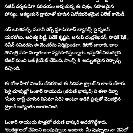
సజీవ్ దర్శకుడిగా పరిచయం అవుతున్న ఈ చిత్రం, సహజమైన
హాస్యం, ఆకట్టుకునే డ్రామాతో కూడిన వినోదభరితమైన విలేజ్ కామెడీ.
ఎస్ ఒరిజినల్స్, మూవీ వెర్స్ స్టూడియోస్ బ్యానర్స్ పై సృజన్
యరబోలు, ఆదిత్య పిట్టీ, వివేక్ కృష్ణని, అనుప్ చంద్రశేఖరన్, సాధిక్ షేక్ ,
నవీన్ సనివరపు ఈ వెంచర్‌ను నిర్మిస్తుండగా, కిషోర్ జాలాది, బాల
సౌమిత్రి సహ నిర్మాతలుగా వ్యవహరిస్తున్నారు. ఇప్పటికే విడుదలైన
టీజర్‌ మంచి బజ్ క్రియేట్ చేసింది. సాంగ్స్ కి అద్భుతమైన రెస్పాన్స్
వచ్చింది.
ఈ రోజు హీరో విజయ్ దేవరకొండ ఈ సినిమా ట్రైలర్ ని లాంచ్ చేశారు.
పెళ్లి చూపుల్లో ఓంకార్ నాయుడు (తరుణ్ భాస్కర్) ని ఈశా రెబ్బా
‘మీరు లాస్ట్ చూసిన సినిమా ఏది? అంటూ అడిగే ప్రశ్నతో మొదలైన
ట్రైలర్ ఆద్యంతం అలరించింది.
ఓంకార్ నాయుడు పాత్రలో తరుణ్ భాస్కర్ అదరగొట్టేశారు.
‘కలకత్తాలలో చేపలని జలపుష్పాలు అంటారు. మీ పుష్పాలు నా చెవిలో