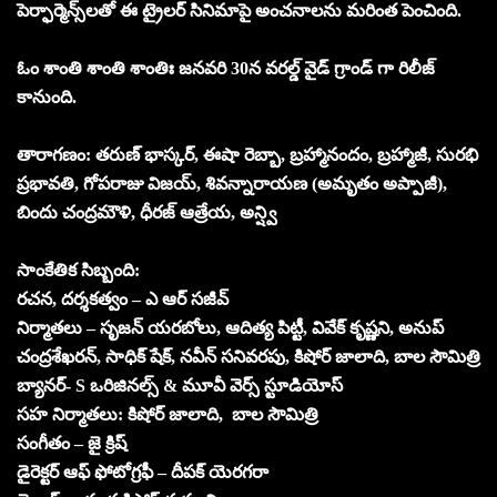
పెర్ఫార్మెన్స్‌లతో ఈ ట్రైలర్ సినిమాపై అంచనాలను మరింత పెంచింది.
ఓం శాంతి శాంతి శాంతిః జనవరి 30న వరల్డ్ వైడ్ గ్రాండ్ గా రిలీజ్
కానుంది.
తారాగణం: తరుణ్ భాస్కర్, ఈషా రెబ్బా, బ్రహ్మానందం, బ్రహ్మాజీ, సురభి
ప్రభావతి, గోపరాజు విజయ్, శివన్నారాయణ (అమృతం అప్పాజీ),
బిందు చంద్రమౌళి, ధీరజ్ ఆత్రేయ, అన్ష్వి
సాంకేతిక సిబ్బంది:
రచన, దర్శకత్వం – ఎ ఆర్ సజీవ్
నిర్మాతలు – సృజన్ యరబోలు, ఆదిత్య పిట్టీ, వివేక్ కృష్ణని, అనుప్
చంద్రశేఖరన్, సాధిక్ షేక్, నవీన్ సనివరపు, కిషోర్ జాలాది, బాల సౌమిత్రి
బ్యానర్- S ఒరిజినల్స్ & మూవీ వెర్స్ స్టూడియోస్
సహ నిర్మాతలు: కిషోర్ జాలాది, బాల సౌమిత్రి
సంగీతం – జై క్రిష్
డైరెక్టర్ ఆఫ్ ఫోటోగ్రఫీ – దీపక్ యెరగరా