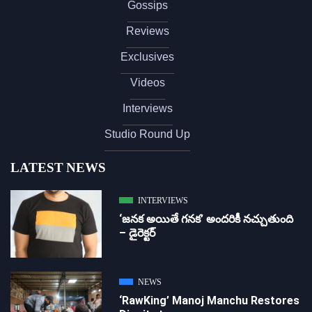
Gossips
Reviews
Exclusives
Videos
Interviews
Studio Round Up
LATEST NEWS
INTERVIEWS
‘జ‌న‌క అయితే గ‌న‌క‌’ అందరికీ నచ్చుతుంది
– డైరెక్ట‌ర్
NEWS
‘RawKing’ Manoj Manchu Restores