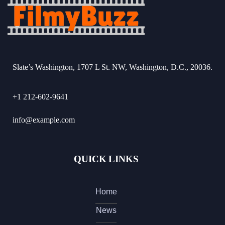
Slate’s Washington, 1707 L St. NW, Washington, D.C., 20036.
+1 212-602-9641
info@example.com
QUICK LINKS
Home
News