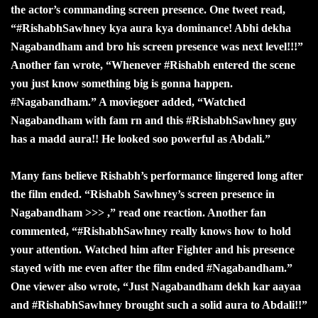
the actor’s commanding screen presence. One tweet read,
“#RishabhSawhney kya aura kya dominance! Abhi dekha
Nagabandham and bro his screen presence was next level!!!”
Another fan wrote, “Whenever #Rishabh entered the scene
you just know something big is gonna happen.
#Nagabandham.” A moviegoer added, “Watched
Nagabandham with fam rn and this #RishabhSawhney guy
has a madd aura!! He looked soo powerful as Abdali.”
Many fans believe Rishabh’s performance lingered long after
the film ended. “Rishabh Sawhney’s screen presence in
Nagabandham >>> ,” read one reaction. Another fan
commented, “#RishabhSawhney really knows how to hold
your attention. Watched him after Fighter and his presence
stayed with me even after the film ended #Nagabandham.”
One viewer also wrote, “Just Nagabandham dekh kar aayaa
and #RishabhSawhney brought such a solid aura to Abdali!!”