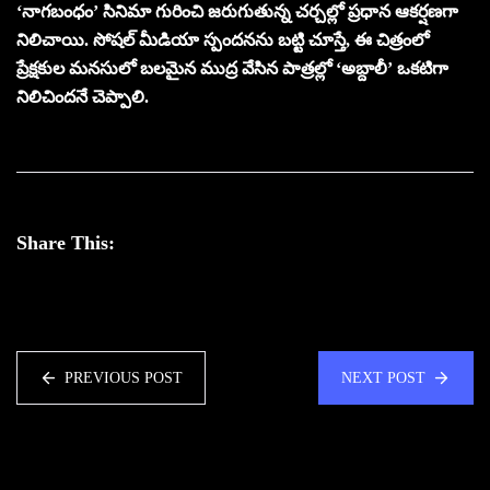
‘నాగబంధం’ సినిమా గురించి జరుగుతున్న చర్చల్లో ప్రధాన ఆకర్షణగా
నిలిచాయి. సోషల్ మీడియా స్పందనను బట్టి చూస్తే, ఈ చిత్రంలో
ప్రేక్షకుల మనసులో బలమైన ముద్ర వేసిన పాత్రల్లో ‘అబ్దాలీ’ ఒకటిగా
నిలిచిందనే చెప్పాలి.
Share This:
PREVIOUS POST
NEXT POST