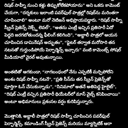
రిషబ్ సాహ్నీ నుంచి కళ్లు తిప్పుకోలేకపోయాను” అని ఒకరు కామెంట్
చేయగా, “దర్శకులు ఇలాంటి పవర్‌ఫుల్ పాత్రల్లో రిషబ్‌ను మరింతగా
చూపించాలి” అంటూ మరో నెటిజన్ అభిప్రాయపడ్డారు. “రిషబ్ సాహ్నీ
స్క్రీన్ ప్రెజెన్స్ నెక్స్ట్ లెవల్”, “అతను ఎంట్రీ ఇచ్చిన ప్రతిసారీ ఏదో
పెద్దది జరగబోతుందన్న ఫీలింగ్ కలిగింది”, “అబ్దాలీ పాత్రలో ఆయన
చూపించిన డామినేషన్ అద్భుతం”, “ఫైటర్ తర్వాత మరోసారి తన
నటనతో గుర్తుండిపోయే పెర్ఫార్మెన్స్ ఇచ్చారు” వంటి కామెంట్స్ సోషల్
మీడియాలో వైరల్ అవుతున్నాయి.
అంతటితో ఆగకుండా, “నాగబంధంలో నేను ఎప్పటికీ మర్చిపోలేని
అంశం రిషబ్ సాహ్నీ నటనే”, “ప్రతి సీన్‌ను తన స్క్రీన్ ప్రెజెన్స్‌తో
పూర్తిగా ఓన్ చేసుకున్నాడు”, “సినిమాలో అతనే అతిపెద్ద హైలైట్”,
“రిషబ్ ఎంట్రీ వచ్చిన ప్రతిసారీ థియేటర్‌లో మాస్ వైబ్స్ కనిపించాయి”
అంటూ అభిమానులు ప్రశంసల వర్షం కురిపిస్తున్నారు.
మొత్తానికి, అబ్దాలీ పాత్రలో రిషబ్ సాహ్నీ చూపించిన పవర్‌ఫుల్
పెర్ఫార్మెన్స్, కమాండింగ్ స్క్రీన్ ప్రెజెన్స్ మరియు మ్యాగ్నెటిక్ ఆరా