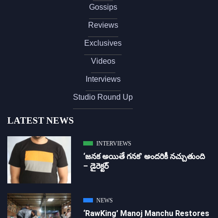
Gossips
Reviews
Exclusives
Videos
Interviews
Studio Round Up
LATEST NEWS
INTERVIEWS
‘జ‌న‌క అయితే గ‌న‌క‌’ అందరికీ నచ్చుతుంది
– డైరెక్ట‌ర్
NEWS
‘RawKing’ Manoj Manchu Restores