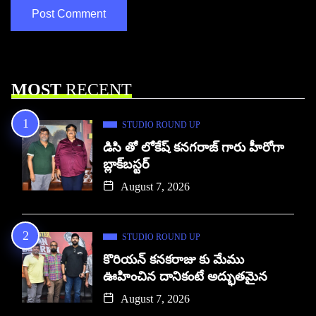
MOST
RECENT
STUDIO ROUND UP
డిసి తో లోకేష్ కనగరాజ్ గారు హీరోగా
బ్లాక్‌బస్టర్
August 7, 2026
STUDIO ROUND UP
కొరియన్ కనకరాజు కు మేము
ఊహించిన దానికంటే అద్భుతమైన
August 7, 2026