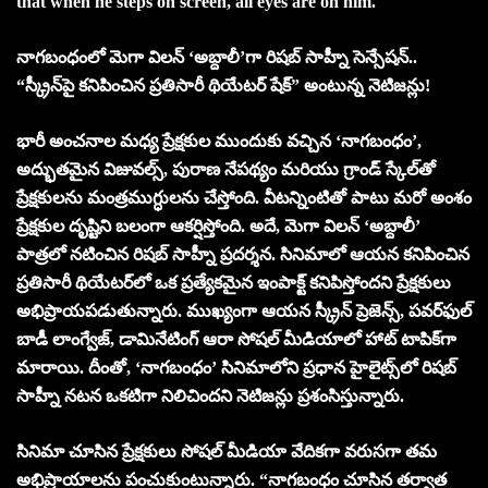
that when he steps on screen, all eyes are on him.
నాగబంధంలో మెగా విలన్ ‘అబ్దాలీ’గా రిషబ్ సాహ్నీ సెన్సేషన్..
“స్క్రీన్‌పై కనిపించిన ప్రతిసారీ థియేటర్ షేక్” అంటున్న నెటిజన్లు!
భారీ అంచనాల మధ్య ప్రేక్షకుల ముందుకు వచ్చిన ‘నాగబంధం’,
అద్భుతమైన విజువల్స్, పురాణ నేపథ్యం మరియు గ్రాండ్ స్కేల్‌తో
ప్రేక్షకులను మంత్రముగ్ధులను చేస్తోంది. వీటన్నింటితో పాటు మరో అంశం
ప్రేక్షకుల దృష్టిని బలంగా ఆకర్షిస్తోంది. అదే, మెగా విలన్ ‘అబ్దాలీ’
పాత్రలో నటించిన రిషబ్ సాహ్నీ ప్రదర్శన. సినిమాలో ఆయన కనిపించిన
ప్రతిసారీ థియేటర్‌లో ఒక ప్రత్యేకమైన ఇంపాక్ట్ కనిపిస్తోందని ప్రేక్షకులు
అభిప్రాయపడుతున్నారు. ముఖ్యంగా ఆయన స్క్రీన్ ప్రెజెన్స్, పవర్‌ఫుల్
బాడీ లాంగ్వేజ్, డామినేటింగ్ ఆరా సోషల్ మీడియాలో హాట్ టాపిక్‌గా
మారాయి. దీంతో, ‘నాగబంధం’ సినిమాలోని ప్రధాన హైలైట్స్‌లో రిషబ్
సాహ్నీ నటన ఒకటిగా నిలిచిందని నెటిజన్లు ప్రశంసిస్తున్నారు.
సినిమా చూసిన ప్రేక్షకులు సోషల్ మీడియా వేదికగా వరుసగా తమ
అభిప్రాయాలను పంచుకుంటున్నారు. “నాగబంధం చూసిన తర్వాత